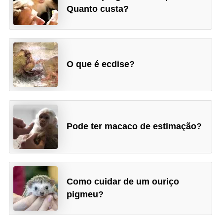
o
Quanto custa?
R
a
ç
O que é ecdise?
a
s
d
e
Pode ter macaco de estimação?
a
n
i
m
Como cuidar de um ouriço
a
pigmeu?
i
s