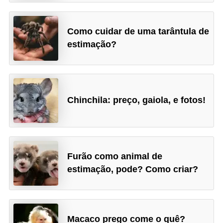
a
ç
Como cuidar de uma tarântula de
ã
estimação?
o
e
a
l
Chinchila: preço, gaiola, e fotos!
i
m
e
n
Furão como animal de
estimação, pode? Como criar?
t
a
ç
ã
Macaco prego come o quê?