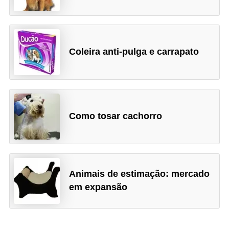
o
t
e
s
Coleira anti-pulga e carrapato
e
f
i
l
Como tosar cachorro
h
o
t
i
Animais de estimação: mercado
em expansão
n
h
o