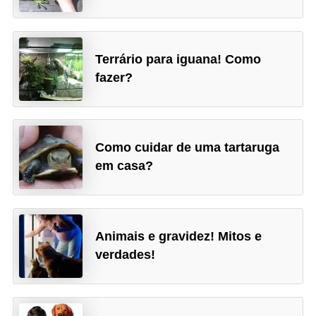
t
e
i
Terrário para iguana! Como
s
fazer?
e
a
n
Como cuidar de uma tartaruga
f
em casa?
í
b
i
Animais e gravidez! Mitos e
o
verdades!
s
P
r