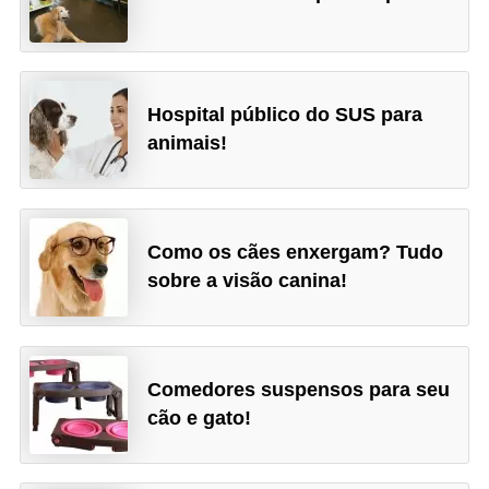
p
e
t
s
Hospital público do SUS para
animais!
C
o
m
Como os cães enxergam? Tudo
p
sobre a visão canina!
r
a
r
,
Comedores suspensos para seu
cão e gato!
v
e
n