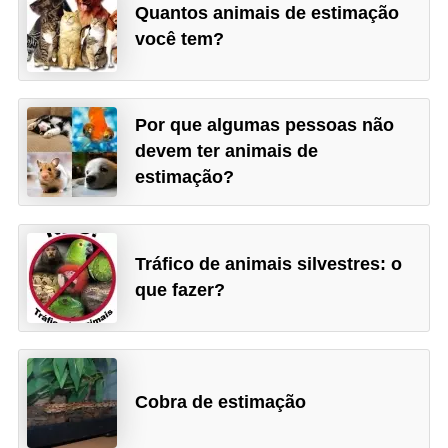
Quantos animais de estimação
o
você tem?
d
u
t
Por que algumas pessoas não
o
devem ter animais de
estimação?
s
p
a
Tráfico de animais silvestres: o
r
que fazer?
a
a
n
i
Cobra de estimação
m