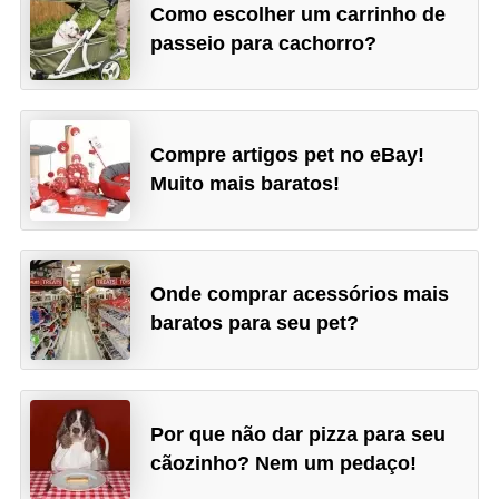
A
Como escolher um carrinho de
n
passeio para cachorro?
i
m
a
Compre artigos pet no eBay!
i
Muito mais baratos!
s
d
e
Onde comprar acessórios mais
e
baratos para seu pet?
s
t
i
Por que não dar pizza para seu
m
cãozinho? Nem um pedaço!
a