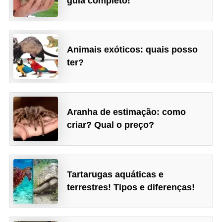
guia completo!
a
ú
d
e
Animais exóticos: quais posso
ter?
a
n
i
m
Aranha de estimação: como
a
criar? Qual o preço?
l
Tartarugas aquáticas e
terrestres! Tipos e diferenças!