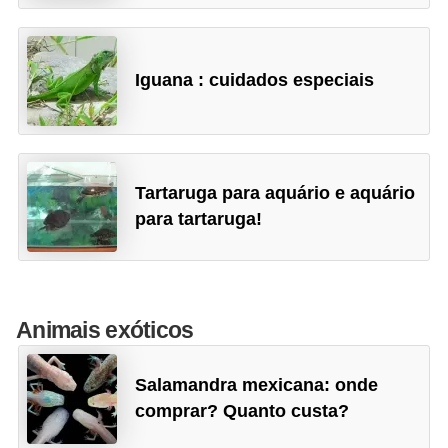
a
i
s
Iguana : cuidados especiais
d
e
e
s
Tartaruga para aquário e aquário
t
para tartaruga!
i
m
a
Animais exóticos
ç
ã
Salamandra mexicana: onde
o
comprar? Quanto custa?
R