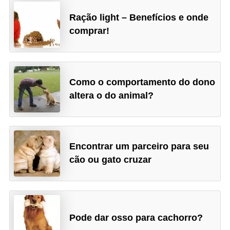
d
Ração light – Benefícios e onde
e
comprar!
r
e
a
Como o comportamento do dono
d
altera o do animal?
o
t
a
Encontrar um parceiro para seu
r
cão ou gato cruzar
F
i
l
Pode dar osso para cachorro?
h