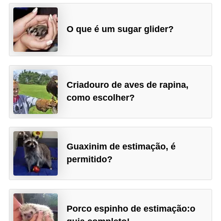
V
O que é um sugar glider?
e
t
e
r
Criadouro de aves de rapina,
i
como escolher?
n
á
r
Guaxinim de estimação, é
i
permitido?
o
s
e
Porco espinho de estimação:o
s