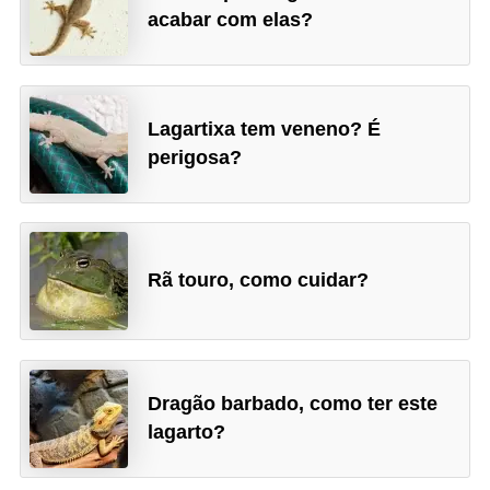
acabar com elas?
a
i
s
Lagartixa tem veneno? É
C
perigosa?
ã
e
s
,
Rã touro, como cuidar?
c
a
c
h
Dragão barbado, como ter este
lagarto?
o
r