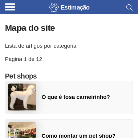
Estimação
B
r
Mapa do site
i
n
Lista de artigos por categoria
q
u
Página 1 de 12
e
Pet shops
d
o
s
O que é tosa carneirinho?
p
a
r
a
Como montar um pet shop?