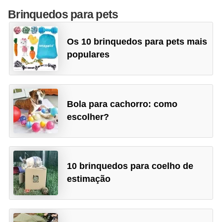
s
Brinquedos para pets
P
e
Os 10 brinquedos para pets mais
t
populares
s
h
o
Bola para cachorro: como
p
escolher?
s
P
e
10 brinquedos para coelho de
t
estimação
s
|