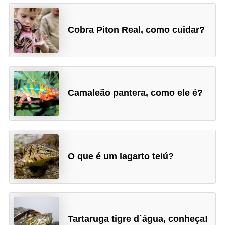
r
o
Cobra Piton Real, como cuidar?
s
e
c
a
Camaleão pantera, como ele é?
n
i
n
o
s
O que é um lagarto teiú?
G
a
t
Tartaruga tigre d´água, conheça!
o