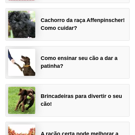
ç
ã
o
Cachorro da raça Affenpinscher!
Como cuidar?
A
n
i
Como ensinar seu cão a dar a
m
patinha?
a
i
s
e
Brincadeiras para divertir o seu
x
cão!
ó
t
i
A ração certa pode melhorar a