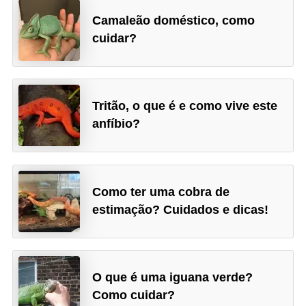
s
Camaleão doméstico, como
o
cuidar?
r
n
a
m
Tritão, o que é e como vive este
anfíbio?
e
n
t
a
Como ter uma cobra de
i
estimação? Cuidados e dicas!
s
R
é
O que é uma iguana verde?
Como cuidar?
p