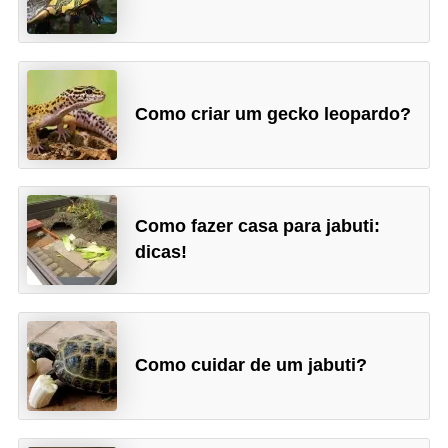
s
e
f
e
Como criar um gecko leopardo?
l
i
n
Como fazer casa para jabuti:
o
dicas!
s
P
e
i
Como cuidar de um jabuti?
x
e