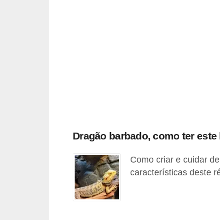
o
t
e
s
e
f
i
l
h
Dragão barbado, como ter este 
o
t
Como criar e cuidar 
i
características deste r
n
h
o