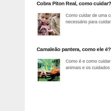
s
Cobra Piton Real, como cuidar
P
Como cuidar de uma co
e
necessário para cuidar
t
s
h
Camaleão pantera, como ele é?
o
p
Como é e como cuidar
s
animais e os cuidados 
P
e
t
s
|