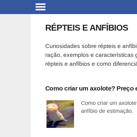
B
r
RÉPTEIS E ANFÍBIOS
i
n
Curiosidades sobre répteis e anfí
q
ração, exemplos e características 
u
répteis e anfíbios e como diferenciá
e
d
o
Como criar um axolote? Preço e
s
Como criar um axolote?
p
anfíbio de estimação.
a
r
a