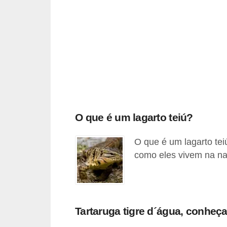
A
n
i
m
a
i
s
d
O que é um lagarto teiú?
e
e
O que é um lagarto tei
s
como eles vivem na na
t
i
m
Tartaruga tigre d´água, conheça
a