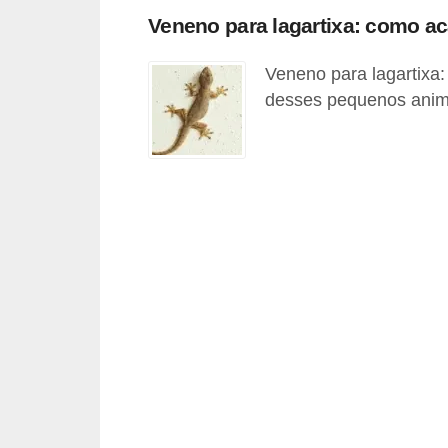
p
Veneno para lagartixa: como a
e
Veneno para lagartixa:
t
desses pequenos anima
s
C
o
m
p
r
a
r
,
v
e
n