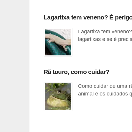
d
e
Lagartixa tem veneno? É perig
r
Lagartixa tem veneno?
e
lagartixas e se é prec
a
d
o
t
Rã touro, como cuidar?
a
Como cuidar de uma rã
r
animal e os cuidados 
F
i
l
h