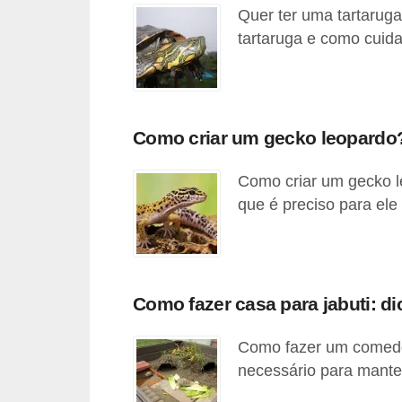
ç
Quer ter uma tartaruga
ã
tartaruga e como cuid
o
A
n
Como criar um gecko leopardo
i
m
Como criar um gecko l
a
que é preciso para ele
i
s
e
Como fazer casa para jabuti: di
x
ó
Como fazer um comedo
t
necessário para manter
i