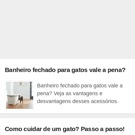
d
e
r
e
a
d
o
Banheiro fechado para gatos vale a pena?
t
a
Banheiro fechado para gatos vale a
r
pena? Veja as vantagens e
desvantagens desses acessórios.
F
i
l
h
Como cuidar de um gato? Passo a passo!