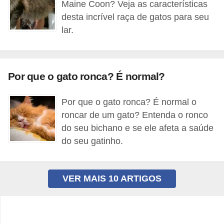
Maine Coon? Veja as características
a
desta incrível raça de gatos para seu
i
lar.
s
C
Por que o gato ronca? É normal?
ã
e
Por que o gato ronca? É normal o
s
roncar de um gato? Entenda o ronco
,
do seu bichano e se ele afeta a saúde
c
do seu gatinho.
a
c
VER MAIS 10 ARTIGOS
h
o
r