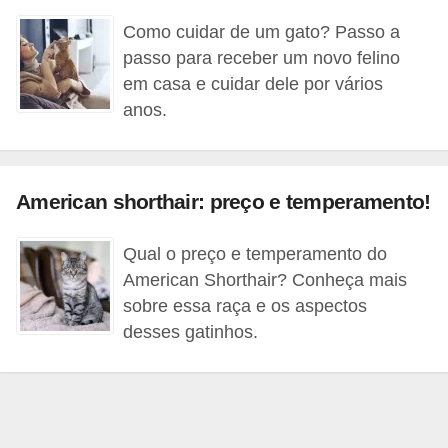
o
Como cuidar de um gato? Passo a
t
passo para receber um novo felino
e
em casa e cuidar dele por vários
s
anos.
e
f
i
American shorthair: preço e temperamento!
l
h
Qual o preço e temperamento do
o
American Shorthair? Conheça mais
sobre essa raça e os aspectos
t
desses gatinhos.
i
n
h
o