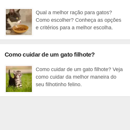
p
Qual a melhor ração para gatos?
e
Como escolher? Conheça as opções
t
e critérios para a melhor escolha.
s
C
o
Como cuidar de um gato filhote?
m
p
Como cuidar de um gato filhote? Veja
r
como cuidar da melhor maneira do
seu filhotinho felino.
a
r
,
v
e
n