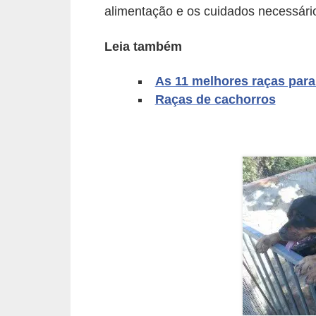
alimentação e os cuidados necessári
d
e
Leia também
r
As 11 melhores raças para
e
Raças de cachorros
a
d
o
t
a
r
F
i
l
h