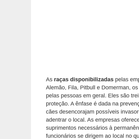
p
e
t
s
C
o
m
p
As
raças disponibilizadas
pelas emp
r
Alemão, Fila, Pitbull e Domerman, o
a
pelas pessoas em geral. Eles são tre
r
proteção. A ênfase é dada na prevenç
,
cães desencorajam possíveis invaso
v
adentrar o local. As empresas oferec
suprimentos necessários à permanênc
e
funcionários se dirigem ao local no q
n