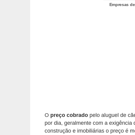
o
Empresas de 
t
e
s
e
f
i
l
h
o
t
i
n
O
preço cobrado
pelo aluguel de cã
h
por dia, geralmente com a exigência
o
construção e imobiliárias o preço é m