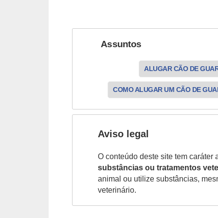
c
o
s
Assuntos
A
ALUGAR CÃO DE GUA
v
e
COMO ALUGAR UM CÃO DE GU
s
o
r
Aviso legal
n
O conteúdo deste site tem caráter 
a
substâncias ou tratamentos vete
m
animal ou utilize substâncias, me
e
veterinário.
n
t