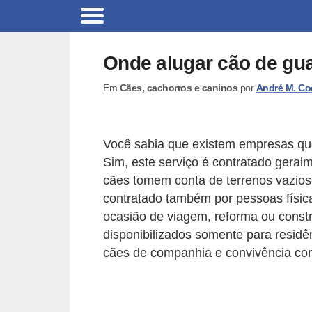
B
r
Onde alugar cão de gua
i
Em
Cães, cachorros e caninos
por
André M. Co
n
q
u
Você sabia que existem empresas q
e
Sim, este serviço é contratado geralm
d
cães tomem conta de terrenos vazios
o
contratado também por pessoas físi
ocasião de viagem, reforma ou const
s
disponibilizados somente para residê
p
cães de companhia e convivência co
a
r
a