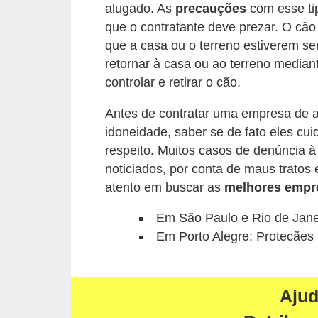
s
alugado. As
precauções
com esse ti
que o contratante deve prezar. O cã
P
que a casa ou o terreno estiverem 
e
retornar à casa ou ao terreno median
t
controlar e retirar o cão.
s
Antes de contratar uma empresa de 
h
idoneidade, saber se de fato eles cu
o
respeito. Muitos casos de denúncia à
p
noticiados, por conta de maus tratos
s
atento em buscar as
melhores empr
P
Em São Paulo e Rio de Jane
e
Em Porto Alegre: Protecães
t
s
Aju
|