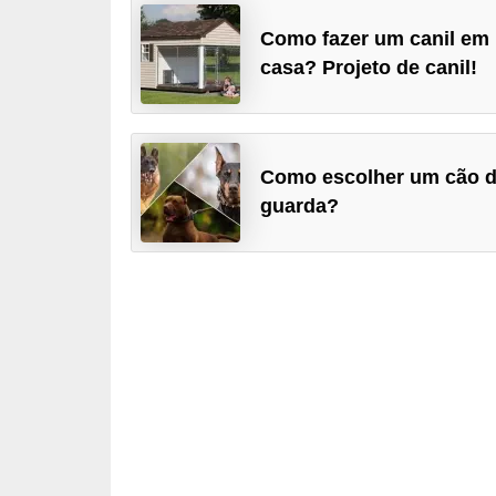
ç
ã
Como fazer um canil em
casa? Projeto de canil!
o
A
n
Como escolher um cão 
i
guarda?
m
a
i
s
e
x
ó
t
i