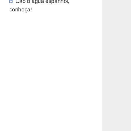
Cão d´água espanhol,
conheça!