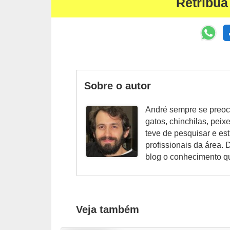
A
Retribua
n
i
m
a
i
Sobre o autor
s
d
André sempre se preoc
gatos, chinchilas, peix
e
teve de pesquisar e es
e
profissionais da área. 
s
blog o conhecimento q
t
i
m
Veja também
a