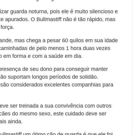
zar guarda noturna, pois ele é muito silencioso e
 apurados. O Bullmastiff não é tão rápido, mas
força.
rande, mas chega a pesar 60 quilos em sua idade
e caminhadas de pelo menos 1 hora duas vezes
lo em forma e com a saúde em dia.
presença de seu dono para conseguir manter
não suportam longos períodos de solidão.
s são considerados excelentes companhias para
e deve ser treinada a sua convivência com outros
 cães do mesmo sexo, este cuidado deve ser
is ainda.
Bullmastiff um ótimo cão de guarda é que ele foi