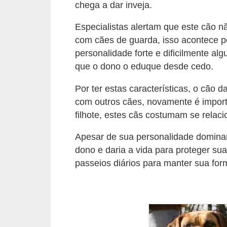
ç
chega a dar inveja.
ã
Especialistas alertam que este cão 
o
com cães de guarda, isso acontece 
A
personalidade forte e dificilmente al
que o dono o eduque desde cedo.
n
i
Por ter estas características, o cão
m
com outros cães, novamente é import
a
filhote, estes cãs costumam se relac
i
Apesar de sua personalidade dominan
s
dono e daria a vida para proteger su
e
passeios diários para manter sua for
x
ó
t
i