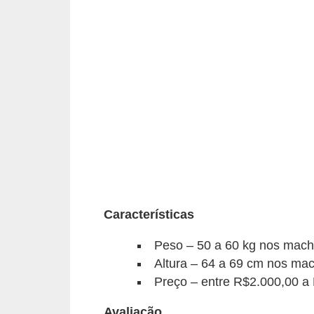
s
P
e
t
s
h
o
p
s
P
Características
e
Peso – 50 a 60 kg nos mach
t
Altura – 64 a 69 cm nos ma
s
Preço – entre R$2.000,00 a
|
Avaliação