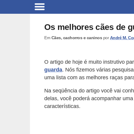
B
r
Os melhores cães de g
i
Em
Cães, cachorros e caninos
por
André M. Co
n
q
u
O artigo de hoje é muito instrutivo
e
guarda
. Nós fizemos várias pesquis
d
uma lista com as melhores raças par
o
Na seqüência do artigo você vai conh
s
delas, você poderá acompanhar uma a
p
características.
a
r
a