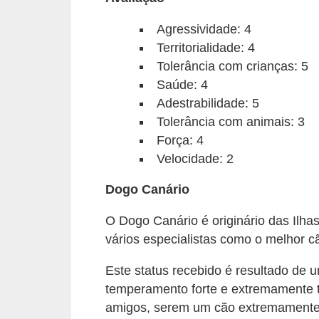
A
n
Agressividade: 4
i
Territorialidade: 4
m
Tolerância com crianças: 5
Saúde: 4
a
Adestrabilidade: 5
i
Tolerância com animais: 3
s
Força: 4
d
Velocidade: 2
e
Dogo Canário
e
s
O Dogo Canário é originário das Ilha
t
vários especialistas como o melhor 
i
Este status recebido é resultado de 
m
temperamento forte e extremamente te
a
amigos, serem um cão extremamente f