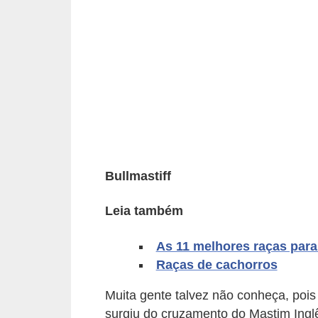
p
e
t
s
C
o
m
p
Bullmastiff
r
a
Leia também
r
As 11 melhores raças para
,
Raças de cachorros
v
e
Muita gente talvez não conheça, pois 
surgiu do cruzamento do Mastim Ingl
n