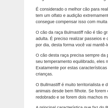
d
É considerado o melhor cão para reali
e
tem um olfato e audição extremamente
r
consegue compensar isso com muita 
e
O cão da raça Bulmastiff não é tão g
a
adulta. É preciso realizar passeios 
d
por dia, desta forma você vai mantê-
o
O cão desta raça precisa sempre da 
t
seu temperamento equilibrado, eles 
a
Exatamente por estas característica
r
crianças.
F
O Bullmastiff é muito territorialista 
i
animais desde bem filhote. Se forem
l
redobrado e se forem dois machos ma
h
A principal característica que faz do 