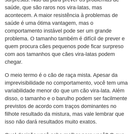
a
saúde, que são raros nos vira-latas, mas
ç
acontecem. A maior resistência à problemas de
ã
saúde é uma ótima vantagem, mas o
o
comportamento instável pode ser um grande
problema. O tamanho também é difícil de prever e
e
quem procura cães pequenos pode ficar surpreso
a
com aos tamanhos que cães vira-latas podem
l
chegar.
i
O meio termo é o cão de raça mista. Apesar da
m
imprevisibilidade no comportamento, você tem uma
e
variabilidade menor do que um cão vira-lata. Além
n
disso, o tamanho e o barulho podem ser facilmente
t
previstos de acordo com traços dominantes no
a
filhote resultado da mistura, mas vale lembrar que
ç
isso não dará resultados muito exatos.
ã