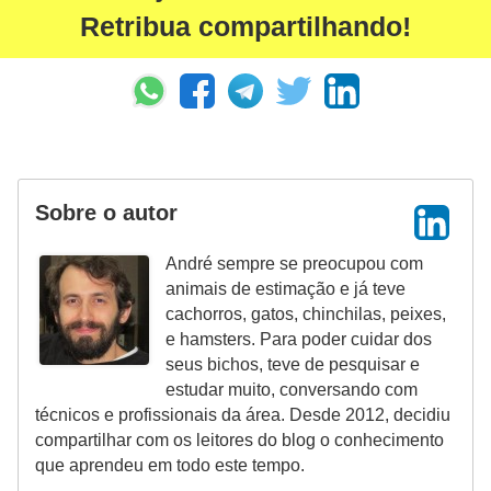
Retribua compartilhando!
V
e
t
e
r
i
Sobre o autor
n
André sempre se preocupou com
á
animais de estimação e já teve
r
cachorros, gatos, chinchilas, peixes,
i
e hamsters. Para poder cuidar dos
seus bichos, teve de pesquisar e
o
estudar muito, conversando com
s
técnicos e profissionais da área. Desde 2012, decidiu
e
compartilhar com os leitores do blog o conhecimento
s
que aprendeu em todo este tempo.