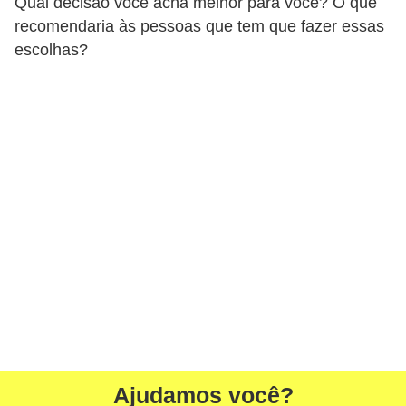
Qual decisão você acha melhor para você? O que
o
recomendaria às pessoas que tem que fazer essas
R
escolhas?
a
ç
a
s
d
e
a
n
i
m
a
i
Ajudamos você?
s