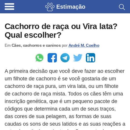
Estimação
B
r
Cachorro de raça ou Vira lata?
i
Qual escolher?
n
Em
Cães, cachorros e caninos
por
André M. Coelho
q
u
e
A primeira decisão que você deve fazer ao escolher
d
um filhote de cachorro é se você gostaria de um
o
cachorro de raça pura, um vira lata, ou um filhote
s
de cachorro de raça mista. Todos os cães têm uma
p
inscrição genética, que é um pequeno pacote de
a
códigos que determina cada um de seus traços,
das cores de sua pelagem, as formas de suas
r
caudas os sons de seus latidos e as suas reações a
a