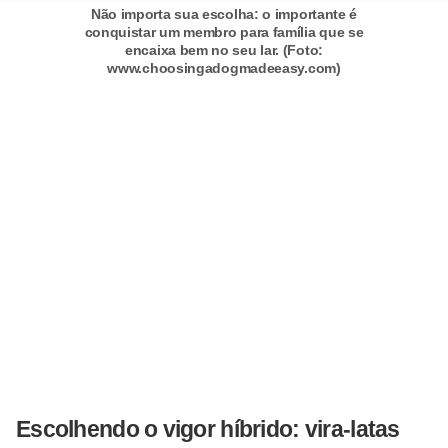
Não importa sua escolha: o importante é
c
conquistar um membro para família que se
o
encaixa bem no seu lar. (Foto:
www.choosingadogmadeeasy.com)
s
A
v
e
s
o
r
n
a
m
e
n
Escolhendo o vigor híbrido: vira-latas
t