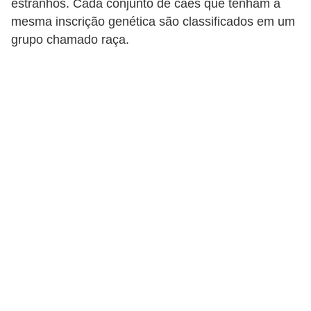
estranhos. Cada conjunto de cães que tenham a
p
mesma inscrição genética são classificados em um
e
grupo chamado raça.
t
s
C
o
m
p
r
a
r
,
v
e
n