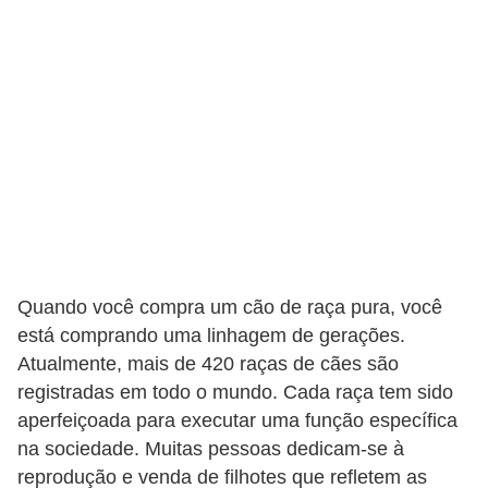
o
t
e
s
e
f
i
l
h
o
Quando você compra um cão de raça pura, você
t
está comprando uma linhagem de gerações.
Atualmente, mais de 420 raças de cães são
i
registradas em todo o mundo. Cada raça tem sido
n
aperfeiçoada para executar uma função específica
h
na sociedade. Muitas pessoas dedicam-se à
o
reprodução e venda de filhotes que refletem as