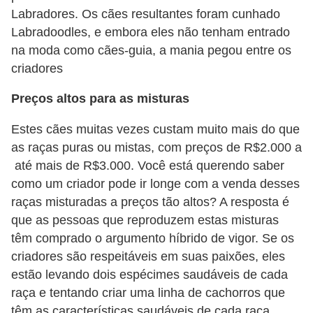
s
Labradores. Os cães resultantes foram cunhado
o
Labradoodles, e embora eles não tenham entrado
r
na moda como cães-guia, a mania pegou entre os
n
criadores
a
Preços altos para as misturas
m
e
Estes cães muitas vezes custam muito mais do que
as raças puras ou mistas, com preços de R$2.000 a
n
até mais de R$3.000. Você está querendo saber
t
como um criador pode ir longe com a venda desses
a
raças misturadas a preços tão altos? A resposta é
i
que as pessoas que reproduzem estas misturas
s
têm comprado o argumento híbrido de vigor. Se os
criadores são respeitáveis ​​em suas paixões, eles
R
estão levando dois espécimes saudáveis ​​de cada
é
raça e tentando criar uma linha de cachorros que
p
têm as características saudáveis ​​de cada raça.