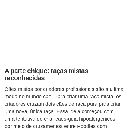
s
e
f
e
l
i
n
o
A parte chique: raças mistas
s
reconhecidas
P
Cães mistos por criadores profissionais são a última
e
moda no mundo cão. Para criar uma raça mista, os
i
criadores cruzam dois cães de raça pura para criar
uma nova, única raça. Essa ideia começou com
x
uma tentativa de criar cães-guia hipoalergênicos
e
por meio de cruzamentos entre Poodles com