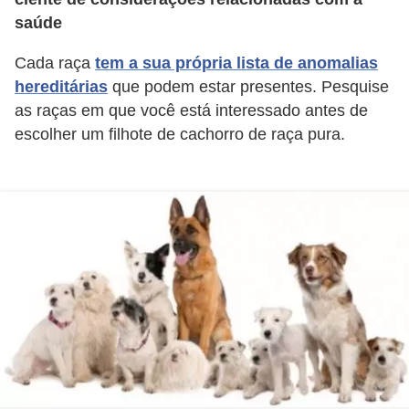
ç
saúde
ã
o
Cada raça
tem a sua própria lista de anomalias
hereditárias
que podem estar presentes. Pesquise
A
as raças em que você está interessado antes de
n
escolher um filhote de cachorro de raça pura.
i
m
a
i
s
e
x
ó
t
i