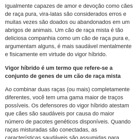
Igualmente capazes de amor e devoção como cães
a
de raça pura, vira-latas são considerados erros e
i
muitas vezes são doados ou abandonados em um
s
abrigos de animais. Um cão de raça mista é tão
deliciosa companhia como um cão de raça pura e,
C
argumentam alguns, é mais saudável mentalmente
ã
e fisicamente em virtude do vigor híbrido.
e
s
Vigor híbrido é um termo que refere-se a
conjunto de genes de um cão de raça mista
,
c
Ao combinar duas raças (ou mais) completamente
a
diferentes, você tem uma gama maior de traços
c
possíveis. Os defensores do vigor híbrido atestam
que cães são saudáveis ​​por causa do maior
h
número de pacotes genéticos disponíveis. Quando
o
raças misturadas são conectadas, as
r
características saudáveis ​​são assumidas para