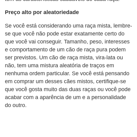
t
Preço alto por aleatoriedade
e
i
Se você está considerando uma raça mista, lembre-
s
se que você não pode estar exatamente certo do
e
que você vai conseguir. Tamanho, peso, interesses
e comportamento de um cão de raça pura podem
a
ser previstos. Um cão de raça mista, vira-lata ou
n
não, tem uma mistura aleatória de traços em
f
nenhuma ordem particular. Se você está pensando
í
em comprar um desses cães mistos, certifique-se
b
que você gosta muito das duas raças ou você pode
i
acabar com a aparência de um e a personalidade
do outro.
o
s
P
r