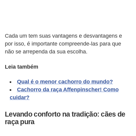
d
e
r
e
Cada um tem suas vantagens e desvantagens e
por isso, é importante compreende-las para que
a
não se arrependa da sua escolha.
d
o
Leia também
t
a
Qual é o menor cachorro do mundo?
Cachorro da raça Affenpinscher! Como
r
cuidar?
F
i
Levando conforto na tradição: cães de
l
raça pura
h