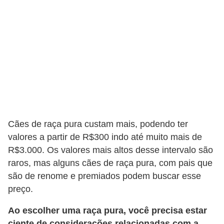
A
n
i
m
a
i
s
d
e
Cães de raça pura custam mais, podendo ter
e
valores a partir de R$300 indo até muito mais de
R$3.000. Os valores mais altos desse intervalo são
s
raros, mas alguns cães de raça pura, com pais que
t
são de renome e premiados podem buscar esse
i
preço.
m
Ao escolher uma raça pura, você precisa estar
a
ciente de considerações relacionadas com a