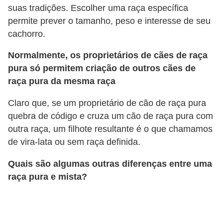
s
suas tradições. Escolher uma raça específica
permite prever o tamanho, peso e interesse de seu
P
cachorro.
e
t
Normalmente, os proprietários de cães de raça
pura só permitem criação de outros cães de
s
raça pura da mesma raça
h
o
Claro que, se um proprietário de cão de raça pura
p
quebra de código e cruza um cão de raça pura com
outra raça, um filhote resultante é o que chamamos
s
de vira-lata ou sem raça definida.
P
Quais são algumas outras diferenças entre uma
e
raça pura e mista?
t
s
|