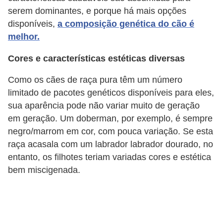
r
serem dominantes, e porque há mais opções
o
disponíveis,
a composição genética do cão é
s
melhor.
e
Cores e características estéticas diversas
c
a
Como os cães de raça pura têm um número
limitado de pacotes genéticos disponíveis para eles,
n
sua aparência pode não variar muito de geração
i
em geração. Um doberman, por exemplo, é sempre
n
negro/marrom em cor, com pouca variação. Se esta
o
raça acasala com um labrador labrador dourado, no
s
entanto, os filhotes teriam variadas cores e estética
bem miscigenada.
G
a
t
o