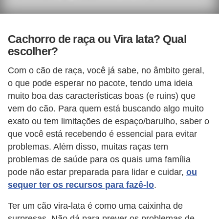
a
i
s
Cachorro de raça ou Vira lata? Qual
d
escolher?
e
Com o cão de raça, você já sabe, no âmbito geral,
e
o que pode esperar no pacote, tendo uma ideia
s
muito boa das características boas (e ruins) que
t
vem do cão. Para quem está buscando algo muito
i
exato ou tem limitações de espaço/barulho, saber o
m
que você está recebendo é essencial para evitar
a
problemas. Além disso, muitas raças tem
problemas de saúde para os quais uma família
ç
pode não estar preparada para lidar e cuidar,
ou
ã
sequer ter os recursos para fazê-lo
.
o
Ter um cão vira-lata é como uma caixinha de
R
surpresas. Não dá para prever os problemas de