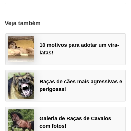
a
ú
d
Veja também
e
a
10 motivos para adotar um vira-
n
latas!
i
m
a
l
Raças de cães mais agressivas e
perigosas!
Galeria de Raças de Cavalos
com fotos!