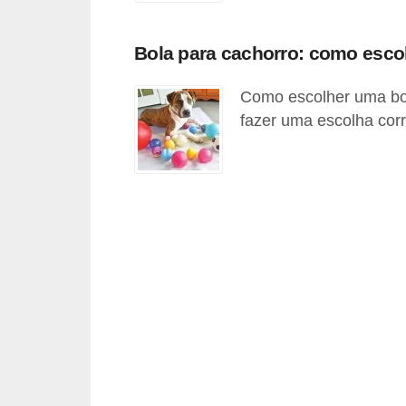
p
e
Bola para cachorro: como esco
t
s
Como escolher uma bol
fazer uma escolha corr
C
o
m
p
r
a
r
,
v
e
n