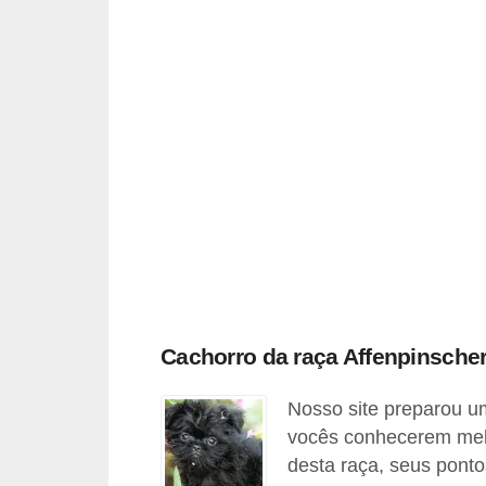
A
n
i
m
a
i
s
d
e
e
s
Cachorro da raça Affenpinsche
t
i
Nosso site preparou um
m
vocês conhecerem melh
a
desta raça, seus ponto