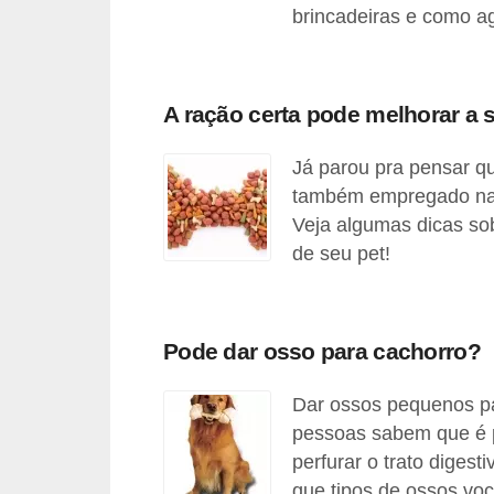
brincadeiras e como a
c
o
s
A ração certa pode melhorar a 
A
v
Já parou pra pensar q
e
também empregado na 
Veja algumas dicas so
s
de seu pet!
o
r
n
Pode dar osso para cachorro?
a
m
Dar ossos pequenos p
e
pessoas sabem que é 
n
perfurar o trato digest
que tipos de ossos voc
t