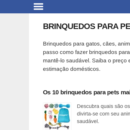
B
r
BRINQUEDOS PARA P
i
n
Brinquedos para gatos, cães, anim
q
passo como fazer brinquedos para 
u
mantê-lo saudável. Saiba o preço
e
estimação domésticos.
d
o
s
Os 10 brinquedos para pets ma
p
Descubra quais são os
a
divirta-se com seu an
r
saudável.
a