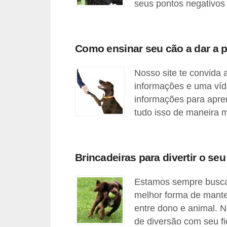
ç
seus pontos negativos 
ã
o
Como ensinar seu cão a dar a 
A
n
Nosso site te convida 
i
informações e uma víd
m
informações para apre
tudo isso de maneira m
a
i
s
Brincadeiras para divertir o seu
e
x
Estamos sempre buscan
ó
melhor forma de mante
t
entre dono e animal. N
i
de diversão com seu f