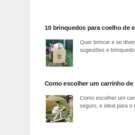
d
e
r
10 brinquedos para coelho de 
e
Quer brincar e se dive
a
sugestões e brinquedo
d
o
t
a
Como escolher um carrinho de 
r
Como escolher um carr
F
seguro, e ideal para o
i
l
h