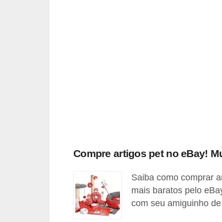
o
t
e
s
e
f
i
l
h
o
Compre artigos pet no eBay! Mu
t
i
Saiba como comprar ar
n
mais baratos pelo eBa
h
com seu amiguinho de
o