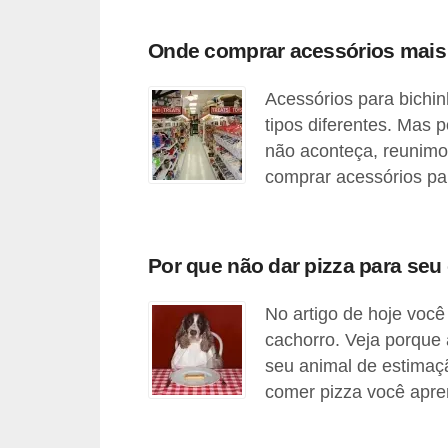
s
Onde comprar acessórios mais 
P
e
Acessórios para bichi
t
tipos diferentes. Mas
s
não aconteça, reunimo
h
comprar acessórios par
o
p
s
Por que não dar pizza para se
P
No artigo de hoje você
e
cachorro. Veja porque
t
seu animal de estimaç
s
comer pizza você apre
|