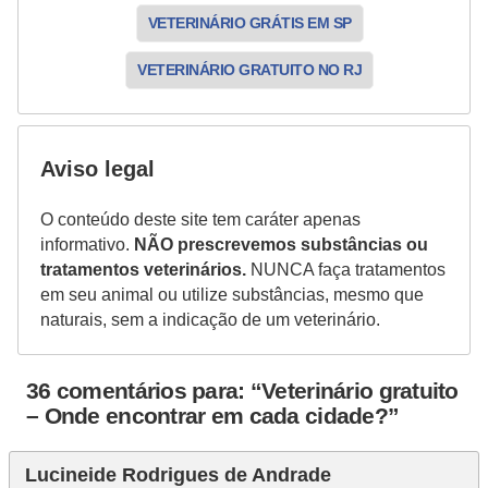
a
VETERINÁRIO GRÁTIS EM SP
i
s
VETERINÁRIO GRATUITO NO RJ
d
e
e
Aviso legal
s
O conteúdo deste site tem caráter apenas
t
informativo.
NÃO prescrevemos substâncias ou
i
tratamentos veterinários.
NUNCA faça tratamentos
m
em seu animal ou utilize substâncias, mesmo que
naturais, sem a indicação de um veterinário.
a
ç
36 comentários para: “Veterinário gratuito
ã
– Onde encontrar em cada cidade?”
o
R
Lucineide Rodrigues de Andrade