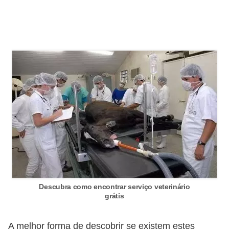
ç
ã
o
A
n
i
m
a
i
s
e
x
Descubra como encontrar serviço veterinário
ó
grátis
t
i
A melhor forma de descobrir se existem estes