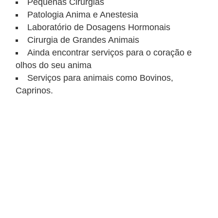
A
Pequenas Cirurgias
Patologia Anima e Anestesia
n
Laboratório de Dosagens Hormonais
i
Cirurgia de Grandes Animais
m
Ainda encontrar serviços para o coração e
a
olhos do seu anima
i
Serviços para animais como Bovinos,
s
Caprinos.
d
e
e
s
t
i
m
a