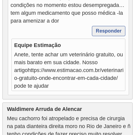
o
condições no momento estou desempregada…
tem algum medicamento que posso médica -la
R
para amenizar a dor
a
Responder
ç
a
Equipe Estimação
s
Anete, tente achar um veterinário gratuito, ou
d
mais barato em sua cidade. Nosso
artigohttps://www.estimacao.com.br/veterinari
e
o-gratuito-onde-encontrar-em-cada-cidade/
a
pode te ajudar
n
i
m
Waldimere Arruda de Alencar
a
Meu cachorro foi atropelado e precisa de cirurgia
i
na pata dianteira direita moro no Rio de Janeiro e ñ
s
tenho condições de fazer preciso muito resolver