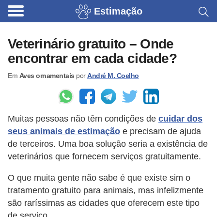
Estimação
B
r
Veterinário gratuito – Onde
i
encontrar em cada cidade?
n
Em
Aves ornamentais
por
André M. Coelho
q
u
e
Muitas pessoas não têm condições de
cuidar dos
d
seus animais de estimação
e precisam de ajuda
o
de terceiros. Uma boa solução seria a existência de
s
veterinários que fornecem serviços gratuitamente.
p
O que muita gente não sabe é que existe sim o
a
tratamento gratuito para animais, mas infelizmente
r
são raríssimas as cidades que oferecem este tipo
a
de serviço.