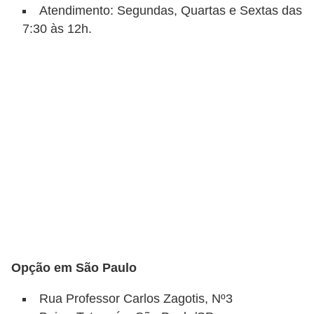
Atendimento: Segundas, Quartas e Sextas das
a
7:30 às 12h.
i
s
C
ã
e
s
,
c
a
c
h
Opção em São Paulo
o
Rua Professor Carlos Zagotis, Nº3
r