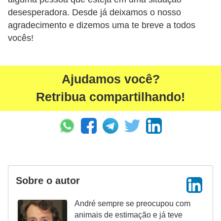
s
desesperadora. Desde já deixamos o nosso
agradecimento e dizemos uma te breve a todos
e
vocês!
f
e
l
Ajudamos você?
i
Retribua compartilhando!
n
o
s
P
e
i
Sobre o autor
x
André sempre se preocupou com
e
animais de estimação e já teve