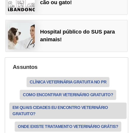
cão ou gato!
o
d
u
Hospital público do SUS para
t
animais!
o
s
p
Assuntos
a
r
CLÍNICA VETERINÁRIA GRATUITA NO PR
a
COMO ENCONTRAR VETERINÁRIO GRATUITO?
a
n
EM QUAIS CIDADES EU ENCONTRO VETERINÁRIO
GRATUITO?
i
m
ONDE EXISTE TRATAMENTO VETERINÁRIO GRÁTIS?