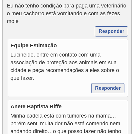
a
Eu não tenho condição para paga uma veterinário
ç
o meu cachorro está vomitando e com as fezes
mole
ã
o
Responder
e
Equipe Estimação
a
Lucineide, entre em contato com uma
l
associação de proteção aos animais em sua
i
cidade e peça recomendações a eles sobre o
m
que fazer.
e
Responder
n
t
Anete Baptista Biffe
a
Minha cadela está com tumores na mama…
ç
porém senti muita dor não está comendo nem
ã
andando direito…o que posso fazer não tenho