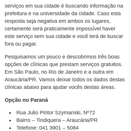
c
serviços em sua cidade é buscando informação na
o
prefeitura e na universidade da cidade. Caso esta
resposta seja negativa em ambos os lugares,
s
certamente será praticamente impossível haver
A
este serviço sem sua cidade e você terá de buscar
v
fora ou pagar.
e
Pesquisamos um pouco e descobrimos três boas
s
opções de clínicas que prestam serviços gratuitos.
o
Em São Paulo, no Rio de Janeiro e a outra em
r
Araucária/PR. Vamos deixar todos os dados destas
n
clínicas abaixo para ajudar vocês destas áreas.
a
Opção no Paraná
m
Rua Julio Pintor Szymanski, Nº72
e
Bairro – Tindiquera – Araucária/PR
n
Telefone: 041 3901 – 5084
t