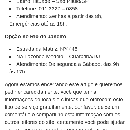
Bairro Tatuapé – São Paulo/SP
r
Telefone: 011 2227 – 0858
o
Atendimento: Senhas a partir das 8h,
s
Emergências até as 18h.
e
Opção no Rio de Janeiro
c
a
Estrada da Matriz, Nº4445
n
Na Fazenda Modelo – Guaratiba/RJ
i
Atendimento: De segunda a Sábado, das 9h
às 17h.
n
o
Agora estamos encerrando este artigo e queremos
s
pedir encarecidamente, você que tenha
informações de locais e clínicas que oferecem este
G
tipo de serviço gratuitamente, por favor, deixe um
a
comentário e compartilhe esta informação com os
t
outros leitores do site, certamente você pode ajudar
o
alguma pessoa que esteja em uma situação