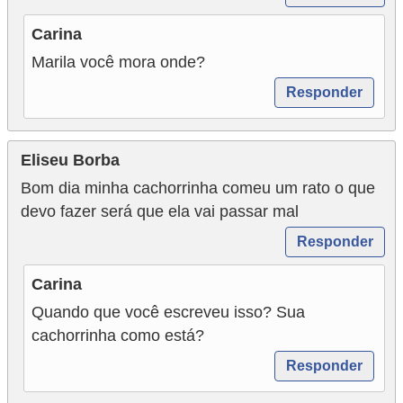
a
ú
Carina
d
Marila você mora onde?
e
Responder
a
n
Eliseu Borba
i
Bom dia minha cachorrinha comeu um rato o que
m
devo fazer será que ela vai passar mal
a
Responder
l
Carina
Quando que você escreveu isso? Sua
cachorrinha como está?
Responder