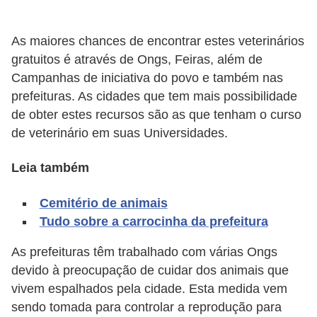
d
e
As maiores chances de encontrar estes veterinários
gratuitos é através de Ongs, Feiras, além de
r
Campanhas de iniciativa do povo e também nas
e
prefeituras. As cidades que tem mais possibilidade
a
de obter estes recursos são as que tenham o curso
d
de veterinário em suas Universidades.
o
t
Leia também
a
Cemitério de animais
r
Tudo sobre a carrocinha da prefeitura
F
As prefeituras têm trabalhado com várias Ongs
i
devido à preocupação de cuidar dos animais que
l
vivem espalhados pela cidade. Esta medida vem
h
sendo tomada para controlar a reprodução para