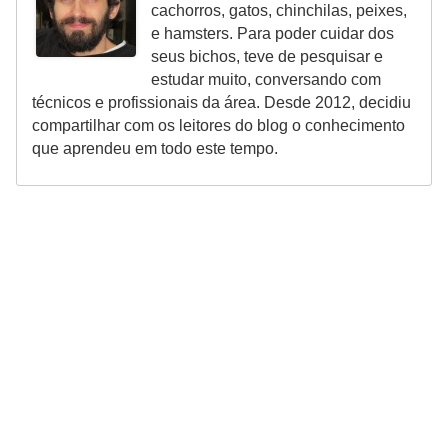
s
cachorros, gatos, chinchilas, peixes,
o
e hamsters. Para poder cuidar dos
seus bichos, teve de pesquisar e
r
estudar muito, conversando com
n
técnicos e profissionais da área. Desde 2012, decidiu
a
compartilhar com os leitores do blog o conhecimento
que aprendeu em todo este tempo.
m
e
n
t
a
i
s
R
é
p