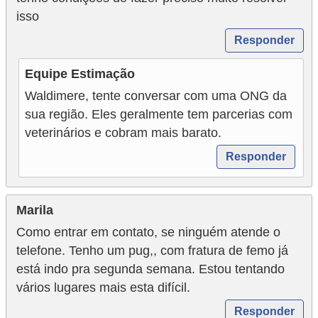
isso
V
Responder
e
t
Equipe Estimação
e
Waldimere, tente conversar com uma ONG da
r
sua região. Eles geralmente tem parcerias com
i
veterinários e cobram mais barato.
n
Responder
á
r
Marila
i
Como entrar em contato, se ninguém atende o
o
telefone. Tenho um pug,, com fratura de femo já
s
está indo pra segunda semana. Estou tentando
e
vários lugares mais esta difícil.
s
Responder