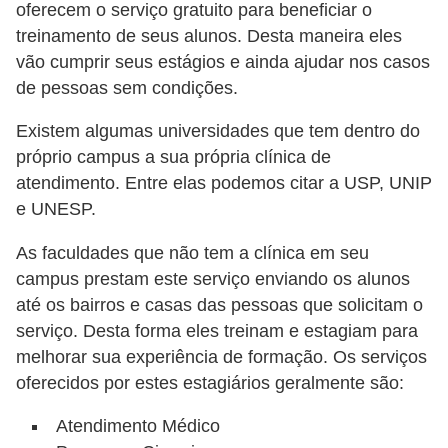
oferecem o serviço gratuito para beneficiar o
s
treinamento de seus alunos. Desta maneira eles
P
vão cumprir seus estágios e ainda ajudar nos casos
e
de pessoas sem condições.
t
Existem algumas universidades que tem dentro do
s
próprio campus a sua própria clínica de
h
atendimento. Entre elas podemos citar a USP, UNIP
o
e UNESP.
p
As faculdades que não tem a clínica em seu
s
campus prestam este serviço enviando os alunos
P
até os bairros e casas das pessoas que solicitam o
e
serviço. Desta forma eles treinam e estagiam para
melhorar sua experiência de formação. Os serviços
t
oferecidos por estes estagiários geralmente são:
s
|
Atendimento Médico