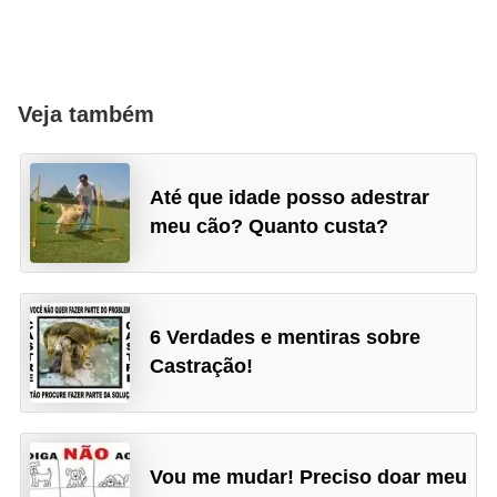
t
e
i
Veja também
s
e
a
Até que idade posso adestrar
n
meu cão? Quanto custa?
f
í
b
6 Verdades e mentiras sobre
i
Castração!
o
s
P
Vou me mudar! Preciso doar meu
r