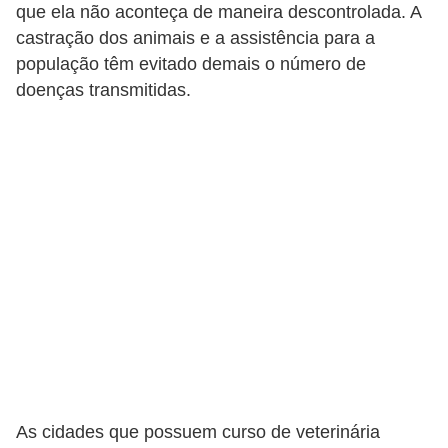
o
que ela não aconteça de maneira descontrolada. A
t
castração dos animais e a assistência para a
população têm evitado demais o número de
e
doenças transmitidas.
s
e
f
i
l
h
o
t
i
n
h
o
As cidades que possuem curso de veterinária