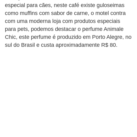
o
especial para cães, neste café existe guloseimas
t
como muffins com sabor de carne, o motel contra
e
com uma moderna loja com produtos especiais
para pets, podemos destacar o perfume Animale
s
Chic, este perfume é produzido em Porto Alegre, no
e
sul do Brasil e custa aproximadamente R$ 80.
f
i
l
h
o
t
i
n
h
o