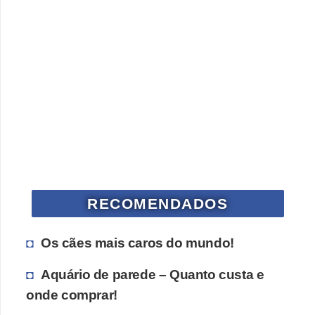
a
i
s
d
e
e
s
t
i
m
RECOMENDADOS
a
ç
Os cães mais caros do mundo!
ã
Aquário de parede – Quanto custa e
o
onde comprar!
R