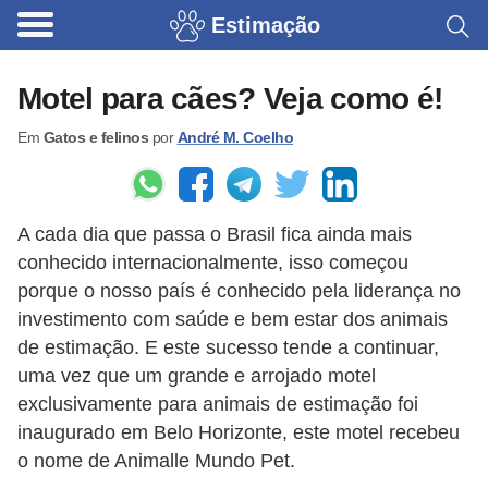
Estimação
B
r
Motel para cães? Veja como é!
i
Em
Gatos e felinos
por
André M. Coelho
n
q
u
A cada dia que passa o Brasil fica ainda mais
e
conhecido internacionalmente, isso começou
d
porque o nosso país é conhecido pela liderança no
o
investimento com saúde e bem estar dos animais
s
de estimação. E este sucesso tende a continuar,
p
uma vez que um grande e arrojado motel
exclusivamente para animais de estimação foi
a
inaugurado em Belo Horizonte, este motel recebeu
r
o nome de Animalle Mundo Pet.
a