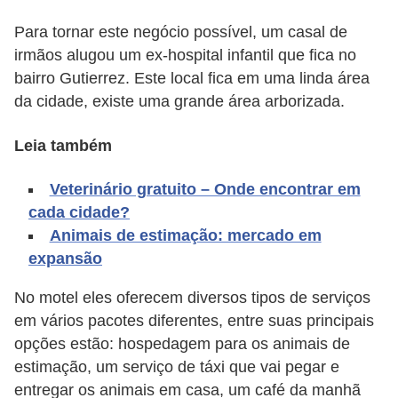
d
Para tornar este negócio possível, um casal de
e
irmãos alugou um ex-hospital infantil que fica no
r
bairro Gutierrez. Este local fica em uma linda área
da cidade, existe uma grande área arborizada.
e
a
Leia também
d
o
Veterinário gratuito – Onde encontrar em
t
cada cidade?
Animais de estimação: mercado em
a
expansão
r
No motel eles oferecem diversos tipos de serviços
F
em vários pacotes diferentes, entre suas principais
i
opções estão: hospedagem para os animais de
l
estimação, um serviço de táxi que vai pegar e
h
entregar os animais em casa, um café da manhã