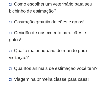
a
Como escolher um veterinário para seu
ç
bichinho de estimação?
ã
Castração gratuita de cães e gatos!
o
e
Certidão de nascimento para cães e
a
gatos!
l
Qual o maior aquário do mundo para
i
visitação?
m
e
Quantos animais de estimação você tem?
n
Viagem na primeira classe para cães!
t
a
ç
ã