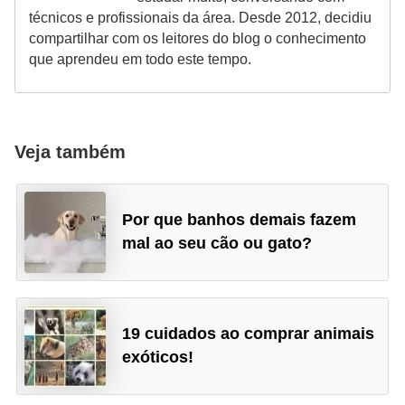
técnicos e profissionais da área. Desde 2012, decidiu
s
compartilhar com os leitores do blog o conhecimento
e
que aprendeu em todo este tempo.
f
e
l
Veja também
i
n
o
Por que banhos demais fazem
s
mal ao seu cão ou gato?
P
e
i
19 cuidados ao comprar animais
x
exóticos!
e