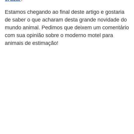
a
Estamos chegando ao final deste artigo e gostaria
i
de saber o que acharam desta grande novidade do
s
mundo animal. Pedimos que deixem um comentário
com sua opinião sobre o moderno motel para
C
animais de estimação!
ã
e
s
,
c
a
c
h
o
r