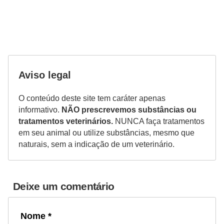
t
e
i
s
e
Aviso legal
a
n
O conteúdo deste site tem caráter apenas
informativo.
NÃO prescrevemos substâncias ou
f
tratamentos veterinários.
NUNCA faça tratamentos
í
em seu animal ou utilize substâncias, mesmo que
b
naturais, sem a indicação de um veterinário.
i
o
Deixe um comentário
s
P
Nome *
r