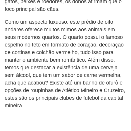
A
gatos, peixes e roedores, os donos afirmam que o
foco principal são cães.
n
i
Como um aspecto luxuoso, este prédio de oito
m
andares oferece muitos mimos aos animais em
a
seus modernos quartos. O quarto possui o famoso
i
espelho no teto em formato de coração, decoração
de cortinas e colchão vermelho, tudo isso para
s
manter o ambiente bem romântico. Além disso,
d
temos que destacar a existência de uma cerveja
e
sem álcool, que tem um sabor de carne vermelha,
e
acha que acabou? Existe até um banho de ofurô e
s
opções de roupinhas de Atlético Mineiro e Cruzeiro,
t
estes são os principais clubes de futebol da capital
mineira.
i
m
a