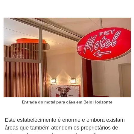
s
P
e
t
s
h
o
p
s
P
e
Entrada do motel para cães em Belo Horizonte
t
s
Este estabelecimento é enorme e embora existam
|
áreas que também atendem os proprietários de