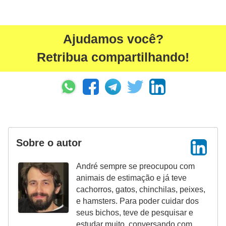
r
o
s
Ajudamos você?
e
Retribua compartilhando!
c
a
n
i
n
o
Sobre o autor
s
André sempre se preocupou com
G
animais de estimação e já teve
cachorros, gatos, chinchilas, peixes,
a
e hamsters. Para poder cuidar dos
t
seus bichos, teve de pesquisar e
o
estudar muito, conversando com