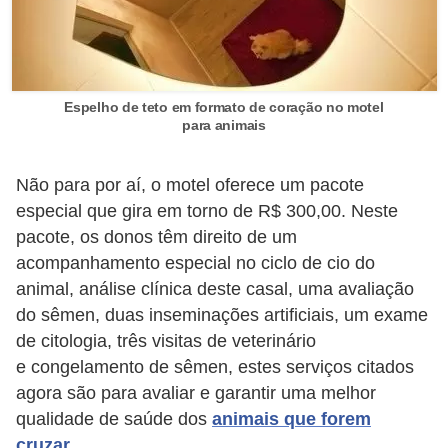
c
o
s
Espelho de teto em formato de coração no motel
A
para animais
v
e
Não para por aí, o motel oferece um pacote
s
especial que gira em torno de R$ 300,00. Neste
o
pacote, os donos têm direito de um
acompanhamento especial no ciclo de cio do
r
animal, análise clínica deste casal, uma avaliação
n
do sêmen, duas inseminações artificiais, um exame
a
de citologia, três visitas de veterinário
m
e congelamento de sêmen, estes serviços citados
e
agora são para avaliar e garantir uma melhor
n
qualidade de saúde dos
animais que forem
cruzar
.
t