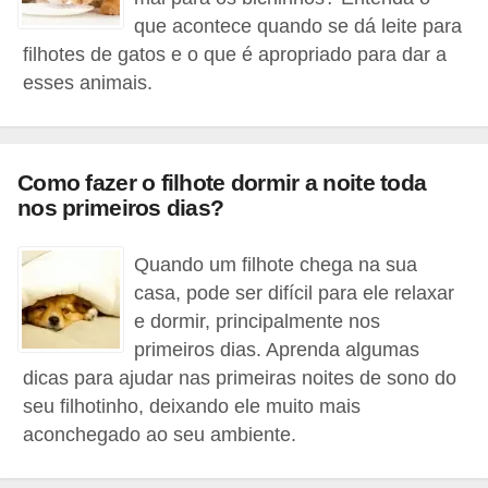
o
que acontece quando se dá leite para
t
filhotes de gatos e o que é apropriado para dar a
e
esses animais.
s
e
f
Como fazer o filhote dormir a noite toda
i
nos primeiros dias?
l
Quando um filhote chega na sua
h
casa, pode ser difícil para ele relaxar
o
e dormir, principalmente nos
t
primeiros dias. Aprenda algumas
i
dicas para ajudar nas primeiras noites de sono do
n
seu filhotinho, deixando ele muito mais
h
aconchegado ao seu ambiente.
o