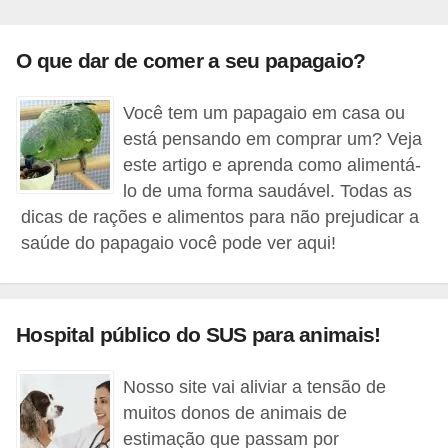
a
i
O que dar de comer a seu papagaio?
s
Você tem um papagaio em casa ou
C
está pensando em comprar um? Veja
ã
este artigo e aprenda como alimentá-
e
lo de uma forma saudável. Todas as
dicas de rações e alimentos para não prejudicar a
s
saúde do papagaio você pode ver aqui!
,
c
a
Hospital público do SUS para animais!
c
h
Nosso site vai aliviar a tensão de
o
muitos donos de animais de
r
estimação que passam por