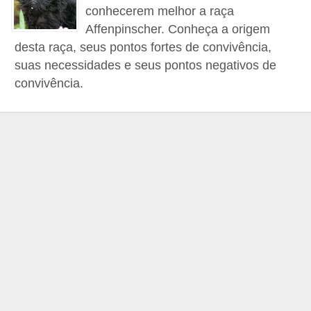
c
conhecerem melhor a raça
Affenpinscher. Conheça a origem
o
desta raça, seus pontos fortes de convivência,
s
suas necessidades e seus pontos negativos de
A
convivência.
v
e
s
o
r
n
a
m
e
n
t