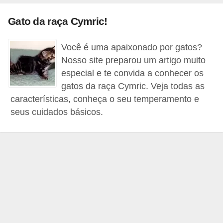
s
Gato da raça Cymric!
P
e
Você é uma apaixonado por gatos?
t
Nosso site preparou um artigo muito
s
especial e te convida a conhecer os
h
gatos da raça Cymric. Veja todas as
características, conheça o seu temperamento e
o
seus cuidados básicos.
p
s
P
e
t
s
|