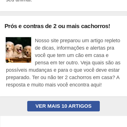
s
e
f
Prós e contras de 2 ou mais cachorros!
e
l
Nosso site preparou um artigo repleto
de dicas, informações e alertas pra
i
você que tem um cão em casa e
n
pensa em ter outro. Veja quais são as
o
possíveis mudanças e para o que você deve estar
s
preparado. Ter ou não ter 2 cachorros em casa? A
resposta e muito mais você encontra aqui!
P
e
i
VER MAIS 10 ARTIGOS
x
e