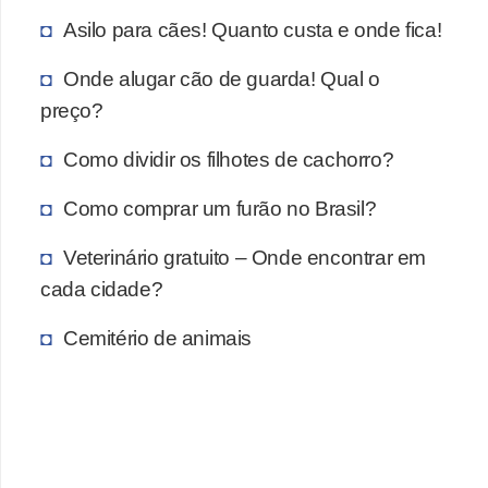
t
Asilo para cães! Quanto custa e onde fica!
e
Onde alugar cão de guarda! Qual o
i
preço?
s
e
Como dividir os filhotes de cachorro?
a
Como comprar um furão no Brasil?
n
f
Veterinário gratuito – Onde encontrar em
í
cada cidade?
b
Cemitério de animais
i
o
s
P
r