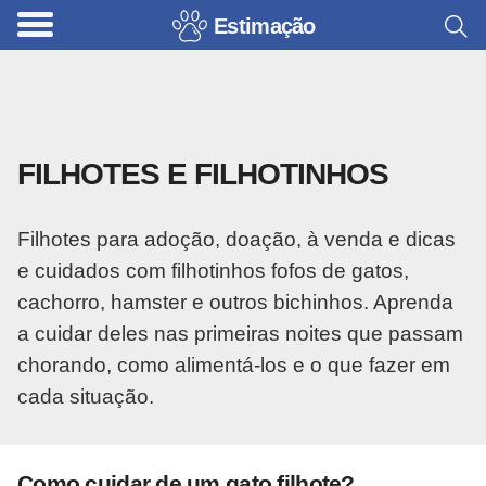
Estimação
B
r
i
n
FILHOTES E FILHOTINHOS
q
u
Filhotes para adoção, doação, à venda e dicas
e
e cuidados com filhotinhos fofos de gatos,
d
cachorro, hamster e outros bichinhos. Aprenda
o
a cuidar deles nas primeiras noites que passam
s
chorando, como alimentá-los e o que fazer em
p
cada situação.
a
r
a
Como cuidar de um gato filhote?