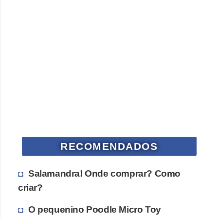
s
o
r
n
a
m
e
n
t
a
RECOMENDADOS
i
s
Salamandra! Onde comprar? Como
R
criar?
é
O pequenino Poodle Micro Toy
p