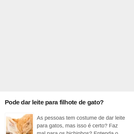
d
e
r
e
a
d
o
t
a
r
F
Pode dar leite para filhote de gato?
i
As pessoas tem costume de dar leite
l
para gatos, mas isso é certo? Faz
h
mal para os bichinhos? Entenda o