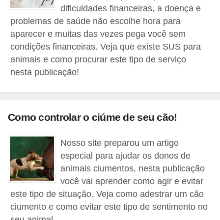
r
dificuldades financeiras, a doença e
o
problemas de saúde não escolhe hora para
aparecer e muitas das vezes pega você sem
s
condições financeiras. Veja que existe SUS para
e
animais e como procurar este tipo de serviço
c
nesta publicação!
a
n
i
Como controlar o ciúme de seu cão!
n
o
Nosso site preparou um artigo
s
especial para ajudar os donos de
animais ciumentos, nesta publicação
G
você vai aprender como agir e evitar
a
este tipo de situação. Veja como adestrar um cão
t
ciumento e como evitar este tipo de sentimento no
o
seu animal.