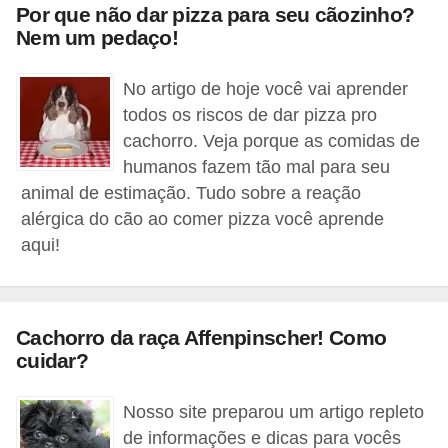
ç
Por que não dar pizza para seu cãozinho?
ã
Nem um pedaço!
o
No artigo de hoje você vai aprender
A
todos os riscos de dar pizza pro
n
cachorro. Veja porque as comidas de
i
humanos fazem tão mal para seu
animal de estimação. Tudo sobre a reação
m
alérgica do cão ao comer pizza você aprende
a
aqui!
i
s
e
Cachorro da raça Affenpinscher! Como
x
cuidar?
ó
t
Nosso site preparou um artigo repleto
i
de informações e dicas para vocês