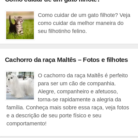
p
e
Como cuidar de um gato filhote? Veja
t
como cuidar da melhor maneira do
seu filhotinho felino.
s
C
o
Cachorro da raça Maltês – Fotos e filhotes
m
p
O cachorro da raça Maltês é perfeito
r
para ser um cão de companhia.
a
Alegre, companheiro e afetuoso,
torna-se rapidamente a alegria da
r
família. Conheça mais sobre essa raça, veja fotos
,
e a descrição de seu porte físico e seu
v
comportamento!
e
n