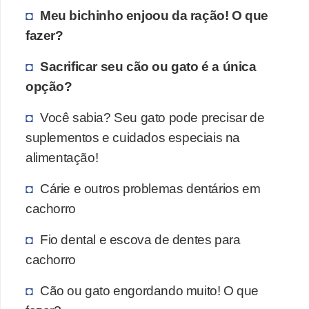
Meu bichinho enjoou da ração! O que
o
fazer?
d
u
Sacrificar seu cão ou gato é a única
t
opção?
o
Você sabia? Seu gato pode precisar de
s
suplementos e cuidados especiais na
p
alimentação!
a
r
Cárie e outros problemas dentários em
a
cachorro
a
Fio dental e escova de dentes para
n
cachorro
i
m
Cão ou gato engordando muito! O que