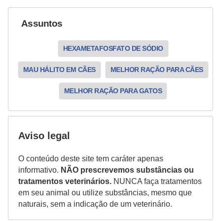
s
Assuntos
e
f
HEXAMETAFOSFATO DE SÓDIO
e
l
MAU HÁLITO EM CÃES
MELHOR RAÇÃO PARA CÃES
i
MELHOR RAÇÃO PARA GATOS
n
o
s
Aviso legal
P
O conteúdo deste site tem caráter apenas
e
informativo.
NÃO prescrevemos substâncias ou
i
tratamentos veterinários.
NUNCA faça tratamentos
x
em seu animal ou utilize substâncias, mesmo que
naturais, sem a indicação de um veterinário.
e