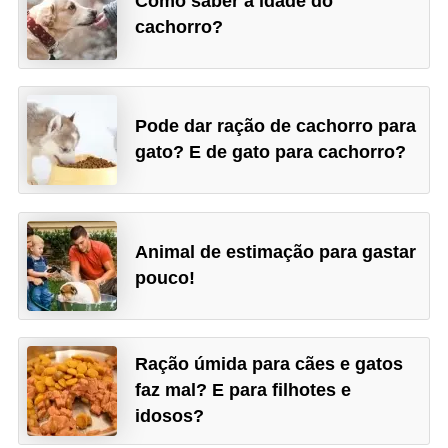
Como saber a idade do
r
cachorro?
o
s
e
Pode dar ração de cachorro para
c
gato? E de gato para cachorro?
a
n
i
n
Animal de estimação para gastar
pouco!
o
s
G
Ração úmida para cães e gatos
a
faz mal? E para filhotes e
t
idosos?
o