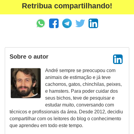
c
Retribua compartilhando!
o
s
A
v
e
Sobre o autor
s
o
André sempre se preocupou com
animais de estimação e já teve
r
cachorros, gatos, chinchilas, peixes,
n
e hamsters. Para poder cuidar dos
a
seus bichos, teve de pesquisar e
estudar muito, conversando com
m
técnicos e profissionais da área. Desde 2012, decidiu
e
compartilhar com os leitores do blog o conhecimento
n
que aprendeu em todo este tempo.
t