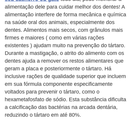
p
alimentação dele para cuidar melhor dos dentes! A
e
alimentação interfere de forma mecânica e química
t
na saúde oral dos animais, especialmente dos
dentes. Alimentos mais secos, com grânulos mais
s
firmes e maiores ( como em várias rações
C
existentes ) ajudam muito na prevenção do tártaro.
o
Durante a mastigação, o atrito do alimento com os
m
dentes ajuda a remover os restos alimentares que
geram a placa e posteriormente o tártaro. Há
p
inclusive rações de qualidade superior que incluem
r
em sua fórmula componente especificamente
a
voltados para prevenir o tártaro, como o
r
hexametafosfato de sódio. Esta substância dificulta
,
a calcificação das bactérias na arcada dentária,
v
reduzindo o tártaro em até 80%.
e
n