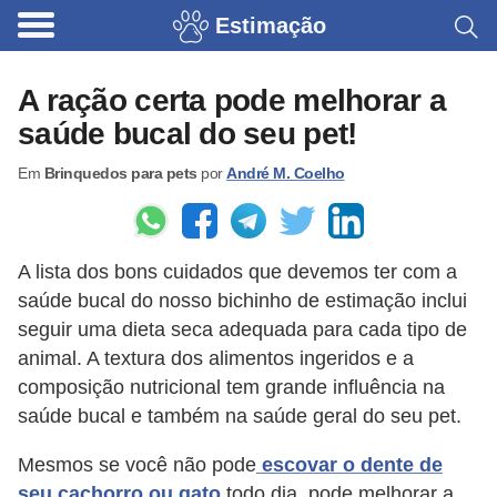
Estimação
B
r
A ração certa pode melhorar a
i
saúde bucal do seu pet!
n
Em
Brinquedos para pets
por
André M. Coelho
q
u
e
A lista dos bons cuidados que devemos ter com a
d
saúde bucal do nosso bichinho de estimação inclui
o
seguir uma dieta seca adequada para cada tipo de
s
animal. A textura dos alimentos ingeridos e a
p
composição nutricional tem grande influência na
a
saúde bucal e também na saúde geral do seu pet.
r
Mesmos se você não pode
escovar o dente de
a
seu cachorro ou gato
todo dia, pode melhorar a