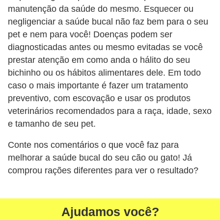
ç
manutenção da saúde do mesmo. Esquecer ou
ã
negligenciar a saúde bucal não faz bem para o seu
o
pet e nem para você! Doenças podem ser
diagnosticadas antes ou mesmo evitadas se você
A
prestar atenção em como anda o hálito do seu
n
bichinho ou os hábitos alimentares dele. Em todo
i
caso o mais importante é fazer um tratamento
m
preventivo, com escovação e usar os produtos
a
veterinários recomendados para a raça, idade, sexo
e tamanho de seu pet.
i
s
Conte nos comentários o que você faz para
e
melhorar a saúde bucal do seu cão ou gato! Já
x
comprou rações diferentes para ver o resultado?
ó
t
Ajudamos você?
i