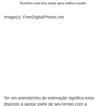
A
Escolha uma boa ração para melhor saúde
n
i
Image(s): FreeDigitalPhotos.net
m
a
i
s
d
e
e
s
t
i
m
Ter um animalzinho de estimação significa estar
a
disposto a gastar parte de seu tempo com a