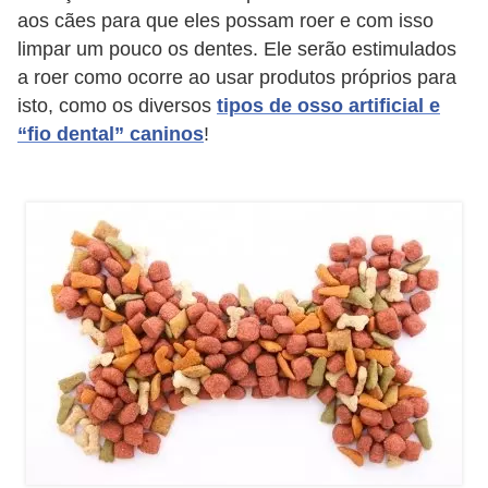
s
aos cães para que eles possam roer e com isso
limpar um pouco os dentes. Ele serão estimulados
P
a roer como ocorre ao usar produtos próprios para
e
isto, como os diversos
tipos de osso artificial e
t
“fio dental” caninos
!
s
h
o
p
s
P
e
t
s
|