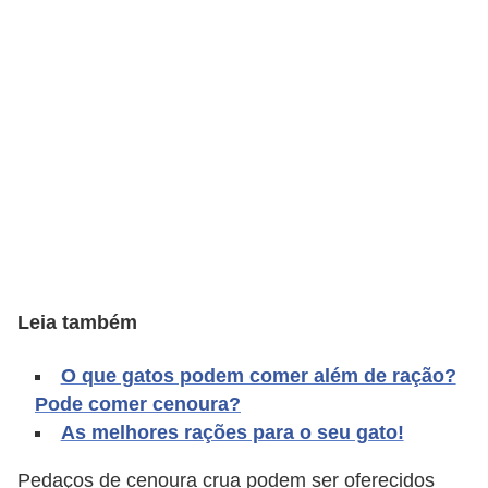
o
t
e
s
e
f
i
l
h
o
Leia também
t
i
O que gatos podem comer além de ração?
n
Pode comer cenoura?
As melhores rações para o seu gato!
h
o
Pedaços de cenoura crua podem ser oferecidos