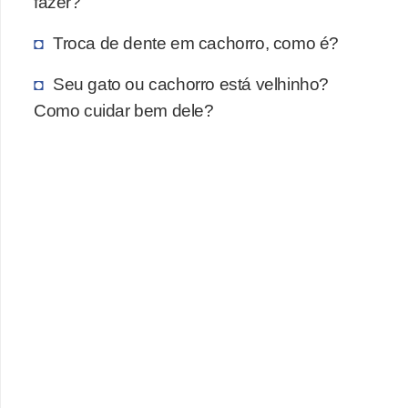
a
fazer?
i
Troca de dente em cachorro, como é?
s
d
Seu gato ou cachorro está velhinho?
e
Como cuidar bem dele?
e
s
t
i
m
a
ç
ã
o
R