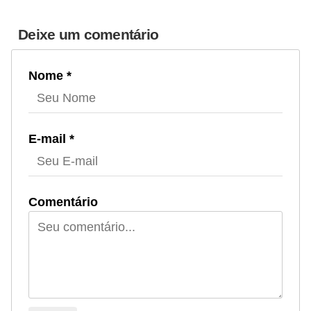
s
o
Deixe um comentário
r
n
Nome *
a
m
e
E-mail *
n
t
a
Comentário
i
s
R
é
p