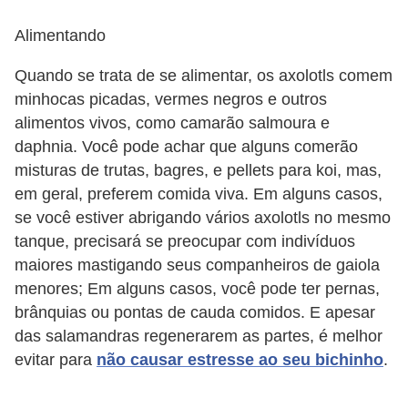
a
Alimentando
i
Quando se trata de se alimentar, os axolotls comem
s
minhocas picadas, vermes negros e outros
C
alimentos vivos, como camarão salmoura e
ã
daphnia. Você pode achar que alguns comerão
misturas de trutas, bagres, e pellets para koi, mas,
e
em geral, preferem comida viva. Em alguns casos,
s
se você estiver abrigando vários axolotls no mesmo
,
tanque, precisará se preocupar com indivíduos
c
maiores mastigando seus companheiros de gaiola
a
menores; Em alguns casos, você pode ter pernas,
c
brânquias ou pontas de cauda comidos. E apesar
h
das salamandras regenerarem as partes, é melhor
evitar para
não causar estresse ao seu bichinho
.
o
r