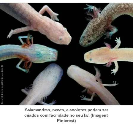
r
o
s
e
c
a
n
i
n
o
s
G
Salamandras, newts, e axolotes podem ser
a
criados com facilidade no seu lar. (Imagem:
Pinterest)
t
o