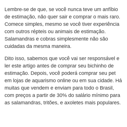
s
Lembre-se de que, se você nunca teve um anfíbio
P
de estimação, não quer sair e comprar o mais raro.
e
Comece simples, mesmo se você tiver experiência
t
com outros répteis ou animais de estimação.
Salamandras e cobras simplesmente não são
s
cuidadas da mesma maneira.
h
o
Dito isso, sabemos que você vai ser responsável e
p
ler este artigo antes de comprar seu bichinho de
estimação. Depois, você poderá comprar seu pet
s
em lojas de aquarismo online ou em sua cidade. Há
P
muitas que vendem e enviam para todo o Brasil,
e
com preços a partir de 30% do salário mínimo para
t
as salamandras, tritões, e axoletes mais populares.
s
|