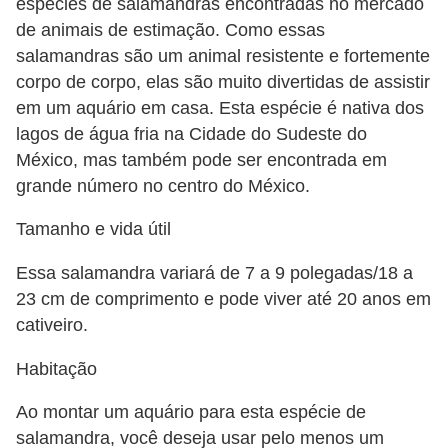
ç
espécies de salamandras encontradas no mercado
de animais de estimação. Como essas
ã
salamandras são um animal resistente e fortemente
o
corpo de corpo, elas são muito divertidas de assistir
A
em um aquário em casa. Esta espécie é nativa dos
n
lagos de água fria na Cidade do Sudeste do
México, mas também pode ser encontrada em
i
grande número no centro do México.
m
a
Tamanho e vida útil
i
Essa salamandra variará de 7 a 9 polegadas/18 a
s
23 cm de comprimento e pode viver até 20 anos em
e
cativeiro.
x
Habitação
ó
t
Ao montar um aquário para esta espécie de
i
salamandra, você deseja usar pelo menos um