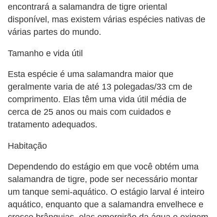
s
encontrará a salamandra de tigre oriental
o
disponível, mas existem várias espécies nativas de
r
várias partes do mundo.
n
Tamanho e vida útil
a
Esta espécie é uma salamandra maior que
m
geralmente varia de até 13 polegadas/33 cm de
e
comprimento. Elas têm uma vida útil média de
n
cerca de 25 anos ou mais com cuidados e
t
tratamento adequados.
a
Habitação
i
s
Dependendo do estágio em que você obtém uma
salamandra de tigre, pode ser necessário montar
R
um tanque semi-aquático. O estágio larval é inteiro
é
aquático, enquanto que a salamandra envelhece e
p