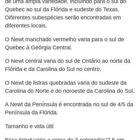
de uma ampla variedade, incluindo para o sul do
a
Quebec ao sul da Flórida e sudeste do Texas.
ú
Diferentes subespécies serão encontradas em
d
diferentes locais.
e
O Newt manchado vermelho varia para o sul de
a
Quebec à Geórgia Central.
n
i
O Newt central varia do sul de Ontário ao norte da
m
Flórida e da Carolina do Sul no centro.
a
O Newt de listras quebradas varia do sudeste da
l
Carolina do Norte e do noroeste da Carolina do Sul.
A Newt da Península é encontrada no sul de 4/5 da
Península da Flórida.
Tamanho e vida útil
Esse Newt varia a cerca de 3 polegadas/7,5 cm