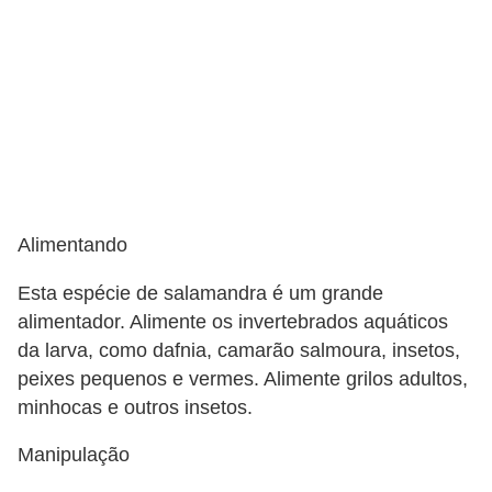
o
d
u
t
o
s
p
Alimentando
a
Esta espécie de salamandra é um grande
r
alimentador. Alimente os invertebrados aquáticos
a
da larva, como dafnia, camarão salmoura, insetos,
a
peixes pequenos e vermes. Alimente grilos adultos,
n
minhocas e outros insetos.
i
Manipulação
m