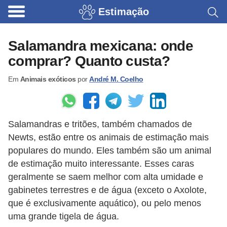
Estimação
B
r
Salamandra mexicana: onde
i
comprar? Quanto custa?
n
Em
Animais exóticos
por
André M. Coelho
q
u
e
Salamandras e tritões, também chamados de
d
Newts, estão entre os animais de estimação mais
o
populares do mundo. Eles também são um animal
s
de estimação muito interessante. Esses caras
p
geralmente se saem melhor com alta umidade e
a
gabinetes terrestres e de água (exceto o Axolote,
que é exclusivamente aquático), ou pelo menos
r
uma grande tigela de água.
a