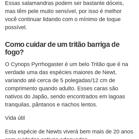
a
Essas salamandras podem ser bastante dóceis,
i
mas têm pele muito sensível, por isso é melhor
s
você continuar lidando com o mínimo de toque
possível.
d
e
Como cuidar de um tritão barriga de
e
fogo?
s
O Cynops Pyrrhogaster é um belo Tritão que é na
t
verdade uma das espécies maiores de Newt,
i
variando até cerca de 5 polegadas/12 cm de
m
comprimento quando adulto. Esses caras são
a
nativos do Japão, sendo encontrados em lagoas
ç
tranquilas, pântanos e riachos lentos.
ã
Vida útil
o
Esta espécie de Newts viverá bem mais de 20 anos
R