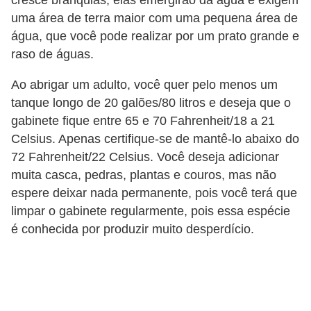
cresce brânquias, elas emergirão da água e exigem
t
uma área de terra maior com uma pequena área de
e
água, que você pode realizar por um prato grande e
i
raso de águas.
s
Ao abrigar um adulto, você quer pelo menos um
e
tanque longo de 20 galões/80 litros e deseja que o
a
gabinete fique entre 65 e 70 Fahrenheit/18 a 21
n
Celsius. Apenas certifique-se de mantê-lo abaixo do
f
72 Fahrenheit/22 Celsius. Você deseja adicionar
muita casca, pedras, plantas e couros, mas não
í
espere deixar nada permanente, pois você terá que
b
limpar o gabinete regularmente, pois essa espécie
i
é conhecida por produzir muito desperdício.
o
s
P
r