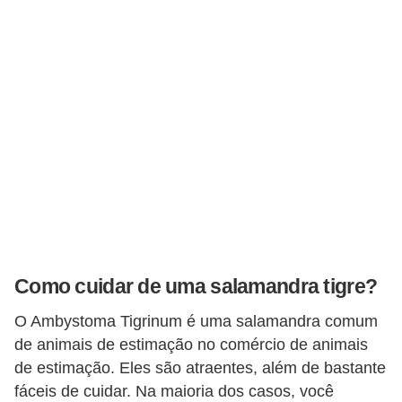
s
e
f
e
l
i
n
o
s
P
Como cuidar de uma salamandra tigre?
e
O Ambystoma Tigrinum é uma salamandra comum
i
de animais de estimação no comércio de animais
x
de estimação. Eles são atraentes, além de bastante
e
fáceis de cuidar. Na maioria dos casos, você