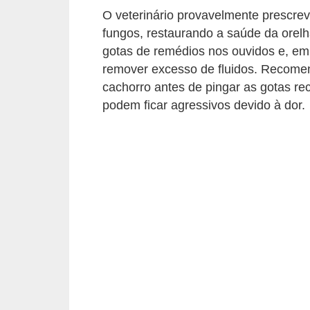
o
O veterinário provavelmente prescre
t
fungos, restaurando a saúde da orel
e
gotas de remédios nos ouvidos e, em
s
remover excesso de fluidos. Recome
cachorro antes de pingar as gotas re
e
podem ficar agressivos devido à dor.
f
i
l
h
o
t
i
n
h
o