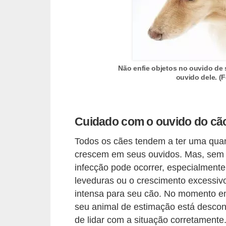
A
n
i
m
a
Não enfie objetos no ouvido de 
i
ouvido dele. 
s
d
Cuidado com o ouvido do cã
e
e
Todos os cães tendem a ter uma quan
s
crescem em seus ouvidos. Mas, sem 
t
infecção pode ocorrer, especialment
leveduras ou o crescimento excessivo
i
intensa para seu cão. No momento em
m
seu animal de estimação está descon
a
de lidar com a situação corretamente