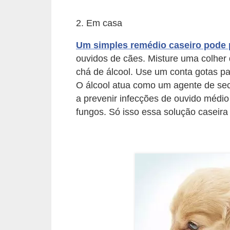
s
2. Em casa
P
e
Um simples remédio caseiro pode 
t
ouvidos de cães. Misture uma colher
s
chá de álcool. Use um conta gotas pa
O álcool atua como um agente de sec
h
a prevenir infecções de ouvido médio
o
fungos. Só isso essa solução caseira
p
s
P
e
t
s
|