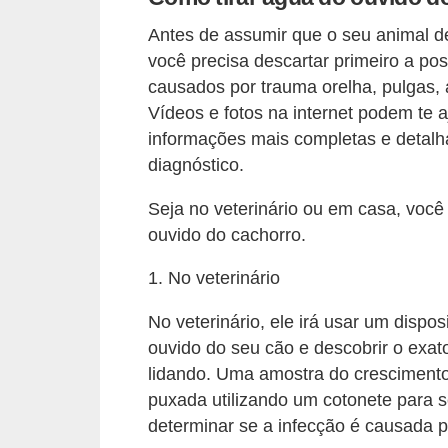
d
Antes de assumir que o seu animal de
e
você precisa descartar primeiro a po
r
causados por trauma orelha, pulgas, 
Vídeos e fotos na internet podem te 
e
informações mais completas e detalh
a
diagnóstico.
d
o
Seja no veterinário ou em casa, você
ouvido do cachorro.
t
a
1. No veterinário
r
No veterinário, ele irá usar um dispo
F
ouvido do seu cão e descobrir o exat
i
lidando. Uma amostra do crescimento
l
puxada utilizando um cotonete para 
h
determinar se a infecção é causada p