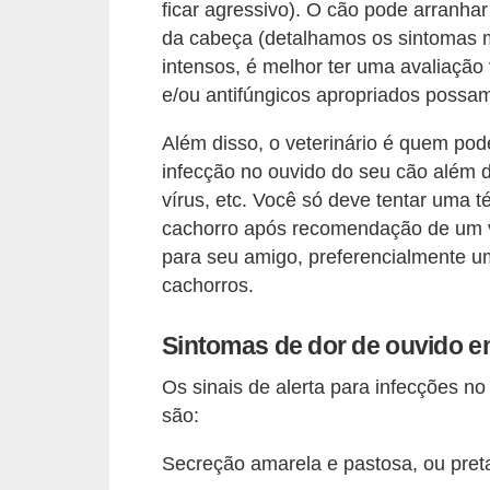
ficar agressivo). O cão pode arranha
c
da cabeça (detalhamos os sintomas m
o
intensos, é melhor ter uma avaliação 
s
e/ou antifúngicos apropriados possam
A
Além disso, o veterinário é quem pod
v
infecção no ouvido do seu cão além da
e
vírus, etc. Você só deve tentar uma 
s
cachorro após recomendação de um v
para seu amigo, preferencialmente 
o
cachorros.
r
n
Sintomas de dor de ouvido 
a
Os sinais de alerta para infecções n
m
são:
e
n
Secreção amarela e pastosa, ou pret
t