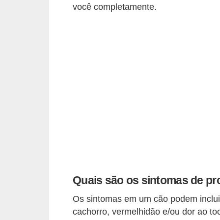
ç
você completamente.
ã
o
A
n
i
m
a
i
s
e
x
Quais são os sintomas de pr
ó
t
Os sintomas em um cão podem incluir
cachorro, vermelhidão e/ou dor ao toc
i