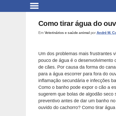
B
r
Como tirar água do ou
i
Em
Veterinários e saúde animal
por
André M. C
n
q
u
Um dos problemas mais frustrantes 
e
pouco de água é o desenvolvimento d
d
de cães. Por causa da forma do canal 
o
para a água escorrer para fora do o
inflamação secundária e infecções b
s
Como o banho pode expor o cão a ess
p
sugerem que bolas de algodão seco 
a
preventivo antes de dar um banho no
r
ouvido do cachorro? Como tirar água 
a