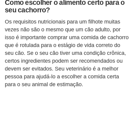
Como escolher o alimento certo para o
a
seu cachorro?
ç
ã
Os requisitos nutricionais para um filhote muitas
vezes não são o mesmo que um cão adulto, por
o
isso é importante comprar uma comida de cachorro
e
que é rotulada para o estágio de vida correto do
a
seu cão. Se o seu cão tiver uma condição crônica,
l
certos ingredientes podem ser recomendados ou
i
devem ser evitados. Seu veterinário é a melhor
m
pessoa para ajudá-lo a escolher a comida certa
para o seu animal de estimação.
e
n
t
a
ç
ã