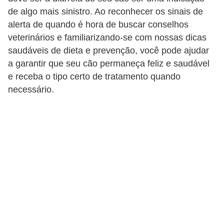
p
de algo mais sinistro. Ao reconhecer os sinais de
e
alerta de quando é hora de buscar conselhos
t
veterinários e familiarizando-se com nossas dicas
saudáveis ​​de dieta e prevenção, você pode ajudar
s
a garantir que seu cão permaneça feliz e saudável
C
e receba o tipo certo de tratamento quando
o
necessário.
m
p
r
a
r
,
v
e
n