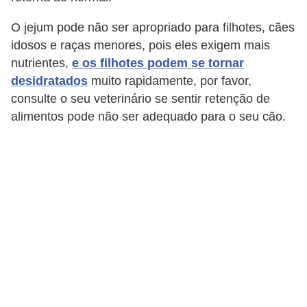
c
O jejum pode não ser apropriado para filhotes, cães
o
idosos e raças menores, pois eles exigem mais
s
nutrientes,
e os filhotes podem se tornar
A
desidratados
muito rapidamente, por favor,
consulte o seu veterinário se sentir retenção de
v
alimentos pode não ser adequado para o seu cão.
e
s
o
r
n
a
m
e
n
t