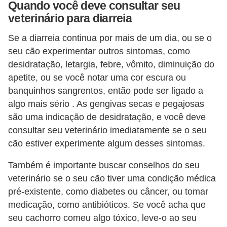
Quando você deve consultar seu
r
veterinário para diarreia
o
s
Se a diarreia continua por mais de um dia, ou se o
e
seu cão experimentar outros sintomas, como
desidratação, letargia, febre, vômito, diminuição do
c
apetite, ou se você notar uma cor escura ou
a
banquinhos sangrentos, então pode ser ligado a
n
algo mais sério . As gengivas secas e pegajosas
i
são uma indicação de desidratação, e você deve
n
consultar seu veterinário imediatamente se o seu
o
cão estiver experimente algum desses sintomas.
s
Também é importante buscar conselhos do seu
G
veterinário se o seu cão tiver uma condição médica
pré-existente, como diabetes ou câncer, ou tomar
a
medicação, como antibióticos. Se você acha que
t
seu cachorro comeu algo tóxico, leve-o ao seu
o