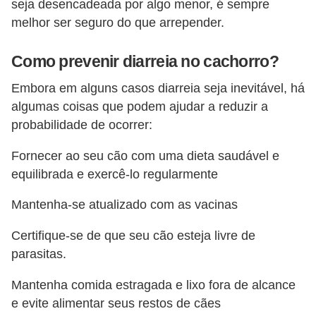
s
seja desencadeada por algo menor, é sempre
melhor ser seguro do que arrepender.
o
r
Como prevenir diarreia no cachorro?
n
a
Embora em alguns casos diarreia seja inevitável, há
algumas coisas que podem ajudar a reduzir a
m
probabilidade de ocorrer:
e
n
Fornecer ao seu cão com uma dieta saudável e
t
equilibrada e exercê-lo regularmente
a
Mantenha-se atualizado com as vacinas
i
s
Certifique-se de que seu cão esteja livre de
parasitas.
R
é
Mantenha comida estragada e lixo fora de alcance
e evite alimentar seus restos de cães
p