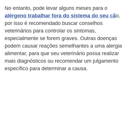
a
No entanto, pode levar alguns meses para o
ú
alérgeno trabalhar fora do sistema do seu cã
o,
d
por isso é recomendado buscar conselhos
e
veterinários para controlar os sintomas,
a
especialmente se forem graves. Outras doenças
n
podem causar reações semelhantes a uma alergia
alimentar, para que seu veterinário possa realizar
i
mais diagnósticos ou recomendar um julgamento
m
específico para determinar a causa.
a
l