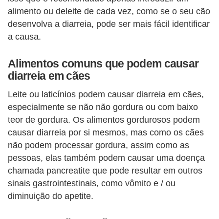
a
alimento ou deleite de cada vez, como se o seu cão
i
desenvolva a diarreia, pode ser mais fácil identificar
s
a causa.
d
e
Alimentos comuns que podem causar
e
diarreia em cães
s
Leite ou laticínios podem causar diarreia em cães,
t
especialmente se não não gordura ou com baixo
i
teor de gordura. Os alimentos gordurosos podem
m
causar diarreia por si mesmos, mas como os cães
não podem processar gordura, assim como as
a
pessoas, elas também podem causar uma doença
ç
chamada pancreatite que pode resultar em outros
ã
sinais gastrointestinais, como vômito e / ou
o
diminuição do apetite.
R