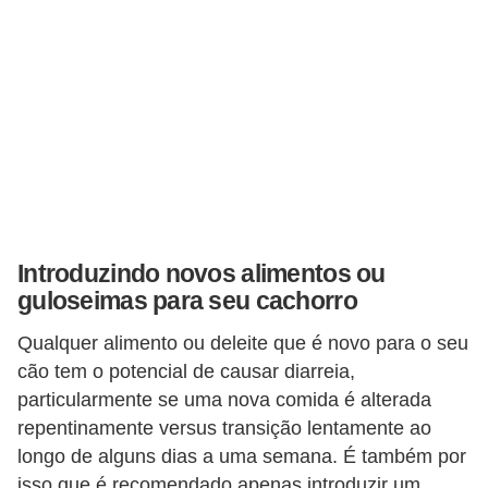
o
d
u
t
o
s
p
a
Introduzindo novos alimentos ou
r
guloseimas para seu cachorro
a
Qualquer alimento ou deleite que é novo para o seu
a
cão tem o potencial de causar diarreia,
n
particularmente se uma nova comida é alterada
i
repentinamente versus transição lentamente ao
m
longo de alguns dias a uma semana. É também por
isso que é recomendado apenas introduzir um