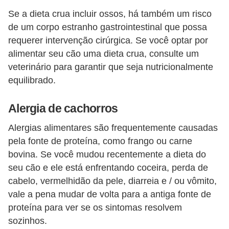
Se a dieta crua incluir ossos, há também um risco
V
de um corpo estranho gastrointestinal que possa
e
requerer intervenção cirúrgica. Se você optar por
t
alimentar seu cão uma dieta crua, consulte um
e
veterinário para garantir que seja nutricionalmente
r
equilibrado.
i
Alergia de cachorros
n
á
Alergias alimentares são frequentemente causadas
r
pela fonte de proteína, como frango ou carne
bovina. Se você mudou recentemente a dieta do
i
seu cão e ele está enfrentando coceira, perda de
o
cabelo, vermelhidão da pele, diarreia e / ou vômito,
s
vale a pena mudar de volta para a antiga fonte de
e
proteína para ver se os sintomas resolvem
s
sozinhos.