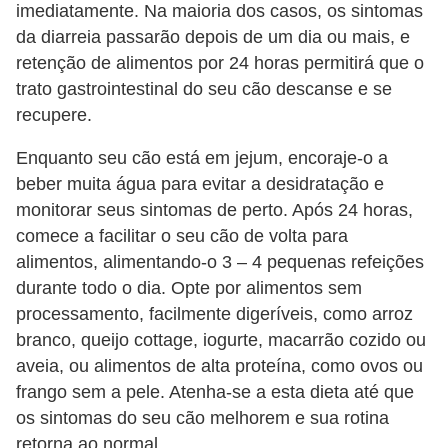
ç
imediatamente. Na maioria dos casos, os sintomas
ã
da diarreia passarão depois de um dia ou mais, e
retenção de alimentos por 24 horas permitirá que o
o
trato gastrointestinal do seu cão descanse e se
A
recupere.
n
Enquanto seu cão está em jejum, encoraje-o a
i
beber muita água para evitar a desidratação e
m
monitorar seus sintomas de perto. Após 24 horas,
a
comece a facilitar o seu cão de volta para
i
alimentos, alimentando-o 3 – 4 pequenas refeições
s
durante todo o dia. Opte por alimentos sem
e
processamento, facilmente digeríveis, como arroz
branco, queijo cottage, iogurte, macarrão cozido ou
x
aveia, ou alimentos de alta proteína, como ovos ou
ó
frango sem a pele. Atenha-se a esta dieta até que
t
os sintomas do seu cão melhorem e sua rotina
i
retorna ao normal.