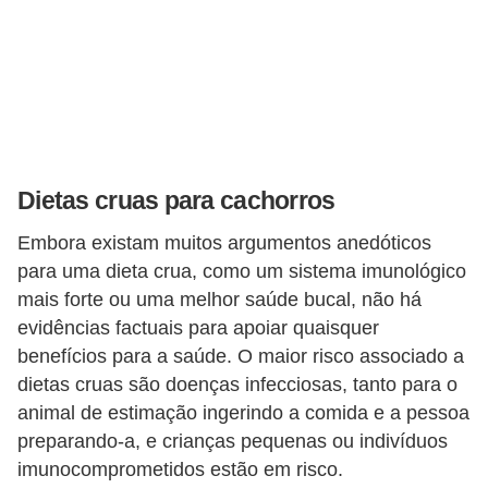
o
R
a
ç
a
s
Dietas cruas para cachorros
d
Embora existam muitos argumentos anedóticos
e
para uma dieta crua, como um sistema imunológico
a
mais forte ou uma melhor saúde bucal, não há
n
evidências factuais para apoiar quaisquer
i
benefícios para a saúde. O maior risco associado a
dietas cruas são doenças infecciosas, tanto para o
m
animal de estimação ingerindo a comida e a pessoa
a
preparando-a, e crianças pequenas ou indivíduos
i
imunocomprometidos estão em risco.
s