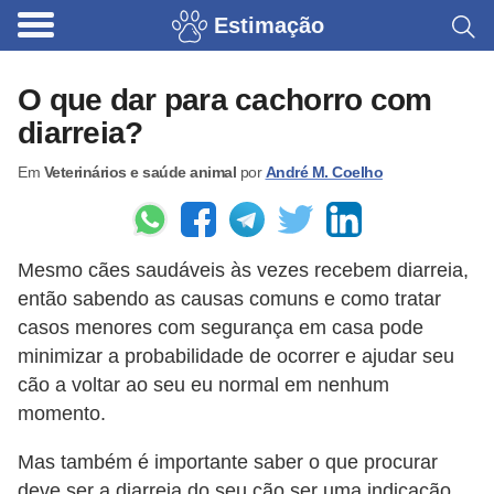
Estimação
B
r
O que dar para cachorro com
i
diarreia?
n
Em
Veterinários e saúde animal
por
André M. Coelho
q
u
e
Mesmo cães saudáveis ​​às vezes recebem diarreia,
d
então sabendo as causas comuns e como tratar
o
casos menores com segurança em casa pode
s
minimizar a probabilidade de ocorrer e ajudar seu
p
cão a voltar ao seu eu normal em nenhum
a
momento.
r
Mas também é importante saber o que procurar
a
deve ser a diarreia do seu cão ser uma indicação