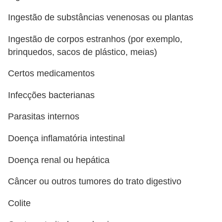
s
Ingestão de substâncias venenosas ou plantas
P
Ingestão de corpos estranhos (por exemplo,
e
brinquedos, sacos de plástico, meias)
t
s
Certos medicamentos
h
Infecções bacterianas
o
p
Parasitas internos
s
Doença inflamatória intestinal
P
Doença renal ou hepática
e
t
Câncer ou outros tumores do trato digestivo
s
Colite
|