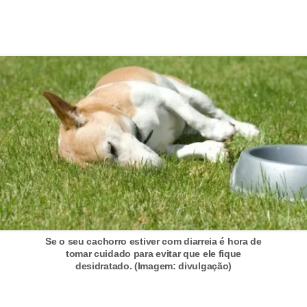
a
i
s
C
ã
e
s
,
c
a
c
Se o seu cachorro estiver com diarreia é hora de
h
tomar cuidado para evitar que ele fique
desidratado. (Imagem: divulgação)
o
r