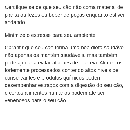
t
Certifique-se de que seu cão não coma material de
e
planta ou fezes ou beber de poças enquanto estiver
i
andando
s
Minimize o estresse para seu ambiente
e
Garantir que seu cão tenha uma boa dieta saudável
a
não apenas os mantém saudáveis, mas também
n
pode ajudar a evitar ataques de diarreia. Alimentos
f
fortemente processados ​​contendo altos níveis de
í
conservantes e produtos químicos podem
b
desempenhar estragos com a digestão do seu cão,
i
e certos alimentos humanos podem até ser
o
venenosos para o seu cão.
s
P
r