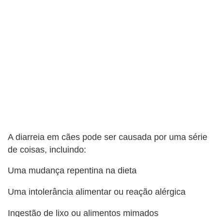
o
t
e
s
e
f
i
l
h
o
A diarreia em cães pode ser causada por uma série
t
de coisas, incluindo:
i
Uma mudança repentina na dieta
n
Uma intolerância alimentar ou reação alérgica
h
o
Ingestão de lixo ou alimentos mimados