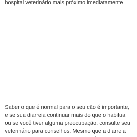
hospital veterinário mais próximo imediatamente.
s
e
f
e
l
i
n
o
s
P
e
Saber o que é normal para o seu cão é importante,
i
e se sua diarreia continuar mais do que o habitual
x
ou se você tiver alguma preocupação, consulte seu
e
veterinário para conselhos. Mesmo que a diarreia