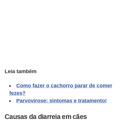
d
e
r
e
a
d
o
t
Leia também
a
Como fazer o cachorro parar de comer
r
fezes?
F
Parvovirose: sintomas e tratamento!
i
l
Causas da diarreia em cães
h