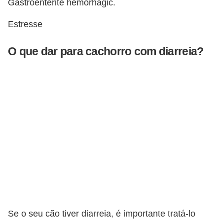
A
Gastroenterite hemorhagic.
n
Estresse
i
m
O que dar para cachorro com diarreia?
a
i
s
d
e
e
s
t
i
m
a
Se o seu cão tiver diarreia, é importante tratá-lo