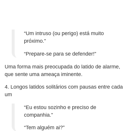
o
R
a
ç
“Um intruso (ou perigo) está muito
próximo.”
a
s
“Prepare-se para se defender!”
d
Uma forma mais preocupada do latido de alarme,
e
que sente uma ameaça iminente.
a
n
4. Longos latidos solitários com pausas entre cada
um
i
m
“Eu estou sozinho e preciso de
a
companhia.”
i
“Tem alguém ai?”
s