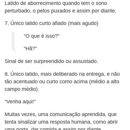
a
Latido de aborrecimento quando tem o sono
perturbado, o pelos puxados e assim por diante.
ú
d
7. Único latido curto afiado (mais agudo)
e
“O que é isso?”
a
n
“Hã?”
i
Sinal de ser surpreendido ou assustado.
m
a
8. Único latido, mais deliberado na entrega, e não
l
tão acentuado ou curto como acima (médio a alto
campo médio)
“Venha aqui!”
Muitas vezes, uma comunicação aprendida, que
tenta sinalizar uma resposta humana, como abrir
uma porta, dar comida e assim por diante.