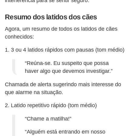
a
interferência para se sentir seguro.
i
Resumo dos latidos dos cães
s
d
Agora, um resumo de todos os latidos de cães
e
conhecidos:
e
1. 3 ou 4 latidos rápidos com pausas (tom médio)
s
“Reúna-se. Eu suspeito que possa
t
haver algo que devemos investigar.”
i
m
Chamada de alerta sugerindo mais interesse do
a
que alarme na situação.
ç
2. Latido repetitivo rápido (tom médio)
ã
o
“Chame a matilha!”
R
“Alguém está entrando em nosso