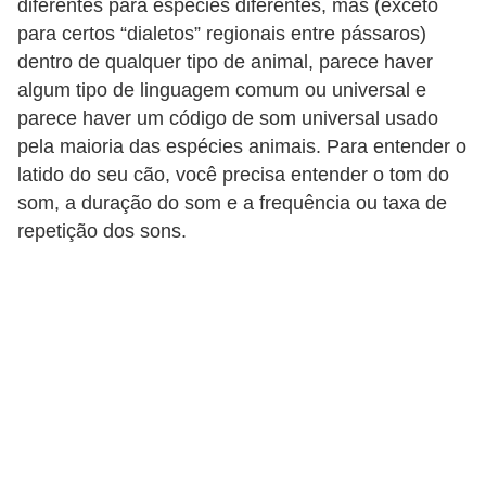
diferentes para espécies diferentes, mas (exceto
p
para certos “dialetos” regionais entre pássaros)
e
dentro de qualquer tipo de animal, parece haver
t
algum tipo de linguagem comum ou universal e
s
parece haver um código de som universal usado
pela maioria das espécies animais. Para entender o
C
latido do seu cão, você precisa entender o tom do
o
som, a duração do som e a frequência ou taxa de
m
repetição dos sons.
p
r
a
r
,
v
e
n