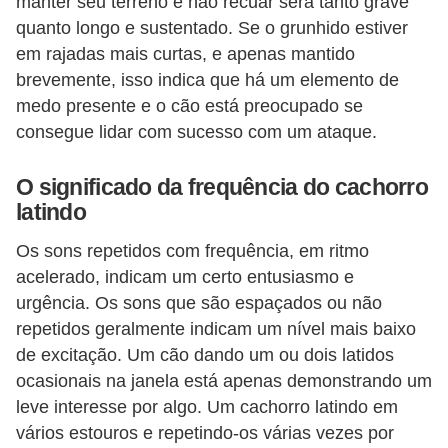
manter seu terreno e não recuar será tanto grave
r
quanto longo e sustentado. Se o grunhido estiver
o
em rajadas mais curtas, e apenas mantido
s
brevemente, isso indica que há um elemento de
e
medo presente e o cão está preocupado se
c
consegue lidar com sucesso com um ataque.
a
O significado da frequência do cachorro
n
latindo
i
n
Os sons repetidos com frequência, em ritmo
acelerado, indicam um certo entusiasmo e
o
urgência. Os sons que são espaçados ou não
s
repetidos geralmente indicam um nível mais baixo
G
de excitação. Um cão dando um ou dois latidos
a
ocasionais na janela está apenas demonstrando um
leve interesse por algo. Um cachorro latindo em
t
vários estouros e repetindo-os várias vezes por
o