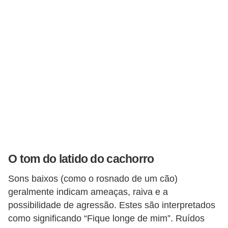
o
t
e
s
e
f
i
l
h
o
t
O tom do latido do cachorro
i
Sons baixos (como o rosnado de um cão)
n
geralmente indicam ameaças, raiva e a
h
possibilidade de agressão. Estes são interpretados
o
como significando “Fique longe de mim”. Ruídos