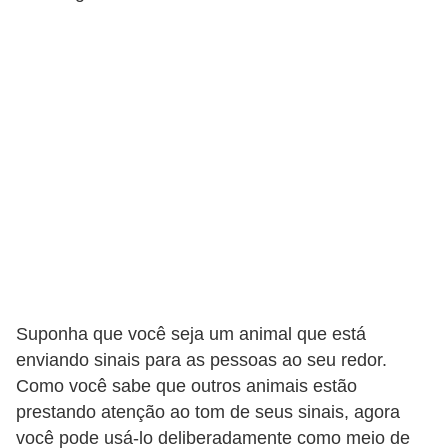
A
n
i
m
a
i
s
d
e
e
s
t
Suponha que você seja um animal que está
enviando sinais para as pessoas ao seu redor.
i
Como você sabe que outros animais estão
m
prestando atenção ao tom de seus sinais, agora
a
você pode usá-lo deliberadamente como meio de