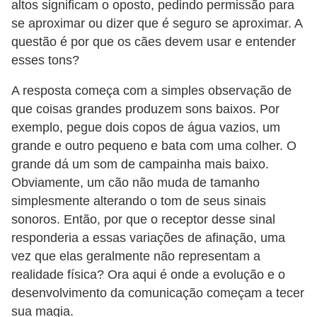
altos significam o oposto, pedindo permissão para
s
se aproximar ou dizer que é seguro se aproximar. A
P
questão é por que os cães devem usar e entender
e
esses tons?
t
A resposta começa com a simples observação de
s
que coisas grandes produzem sons baixos. Por
h
exemplo, pegue dois copos de água vazios, um
o
grande e outro pequeno e bata com uma colher. O
p
grande dá um som de campainha mais baixo.
Obviamente, um cão não muda de tamanho
s
simplesmente alterando o tom de seus sinais
P
sonoros. Então, por que o receptor desse sinal
e
responderia a essas variações de afinação, uma
t
vez que elas geralmente não representam a
realidade física? Ora aqui é onde a evolução e o
s
desenvolvimento da comunicação começam a tecer
|
sua magia.