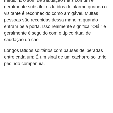
médio: É o som de saudação mais comum e
t
geralmente substitui os latidos de alarme quando o
e
visitante é reconhecido como amigável. Muitas
i
pessoas são recebidas dessa maneira quando
entram pela porta. Isso realmente significa “Olá!” e
s
geralmente é seguido com o típico ritual de
e
saudação do cão
a
n
Longos latidos solitários com pausas deliberadas
f
entre cada um: É um sinal de um cachorro solitário
pedindo companhia.
í
b
i
o
s
P
r