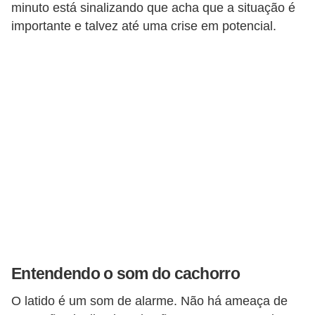
minuto está sinalizando que acha que a situação é
s
importante e talvez até uma crise em potencial.
e
f
e
l
i
n
o
s
P
e
i
Entendendo o som do cachorro
x
e
O latido é um som de alarme. Não há ameaça de