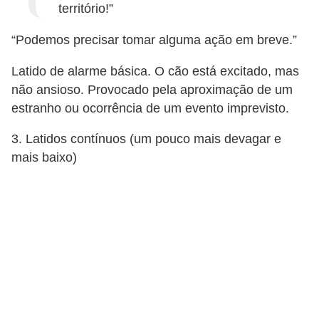
a
território!”
ç
“Podemos precisar tomar alguma ação em breve.”
ã
Latido de alarme básica. O cão está excitado, mas
o
não ansioso. Provocado pela aproximação de um
e
estranho ou ocorrência de um evento imprevisto.
a
l
3. Latidos contínuos (um pouco mais devagar e
mais baixo)
i
m
e
n
t
a
ç
ã