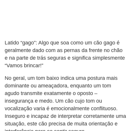
o
d
u
t
Latido “gago”: Algo que soa como um cão gago é
o
geralmente dado com as pernas da frente no chão
s
e na parte de trás seguras e significa simplesmente
p
“Vamos brincar!”
a
No geral, um tom baixo indica uma postura mais
r
dominante ou ameaçadora, enquanto um tom
a
agudo transmite exatamente o oposto –
a
insegurança e medo. Um cão cujo tom ou
n
vocalização varia é emocionalmente conflituoso.
i
Inseguro e incapaz de interpretar corretamente uma
m
situação, este cão precisa de muita orientação e