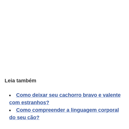
d
e
r
e
a
d
o
t
a
Leia também
r
Como deixar seu cachorro bravo e valente
F
com estranhos?
i
Como compreender a linguagem corporal
l
do seu cão?
h