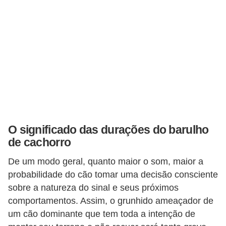
a
i
s
C
ã
e
s
,
O significado das durações do barulho
c
de cachorro
a
De um modo geral, quanto maior o som, maior a
c
probabilidade do cão tomar uma decisão consciente
h
sobre a natureza do sinal e seus próximos
o
comportamentos. Assim, o grunhido ameaçador de
um cão dominante que tem toda a intenção de
r