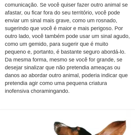
ç
comunicação. Se você quiser fazer outro animal se
ã
afastar, ou ficar fora do seu território, você pode
o
enviar um sinal mais grave, como um rosnado,
sugerindo que você é maior e mais perigoso. Por
A
outro lado, você também pode usar um sinal agudo,
n
como um gemido, para sugerir que é muito
i
pequeno e, portanto, é bastante seguro abordá-lo.
m
Da mesma forma, mesmo se você for grande, se
desejar sinalizar que não pretendia ameaças ou
a
danos ao abordar outro animal, poderia indicar que
i
pretendia agir como uma pequena criatura
s
inofensiva choramingando.
e
x
ó
t
i