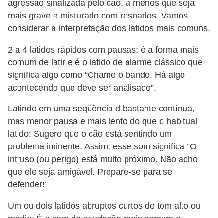
s
agressão sinalizada pelo cão, a menos que seja
mais grave e misturado com rosnados. Vamos
o
considerar a interpretação dos latidos mais comuns.
r
n
2 a 4 latidos rápidos com pausas: é a forma mais
a
comum de latir e é o latido de alarme clássico que
m
significa algo como “Chame o bando. Há algo
acontecendo que deve ser analisado”.
e
n
Latindo em uma seqüência d bastante contínua,
t
mas menor pausa e mais lento do que o habitual
a
latido: Sugere que o cão está sentindo um
problema iminente. Assim, esse som significa “O
i
intruso (ou perigo) está muito próximo. Não acho
s
que ele seja amigável. Prepare-se para se
R
defender!”
é
Um ou dois latidos abruptos curtos de tom alto ou
p