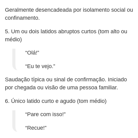
Geralmente desencadeada por isolamento social ou
V
confinamento.
e
t
5. Um ou dois latidos abruptos curtos (tom alto ou
e
médio)
r
“Olá!”
i
“Eu te vejo.”
n
á
Saudação típica ou sinal de confirmação. Iniciado
r
por chegada ou visão de uma pessoa familiar.
i
6. Único latido curto e agudo (tom médio)
o
s
“Pare com isso!”
e
“Recue!”
s