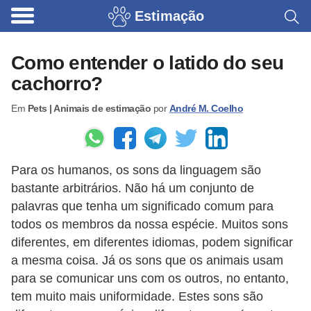
Estimação
B
r
Como entender o latido do seu
i
cachorro?
n
Em
Pets | Animais de estimação
por
André M. Coelho
q
u
e
Para os humanos, os sons da linguagem são
d
bastante arbitrários. Não há um conjunto de
o
palavras que tenha um significado comum para
s
todos os membros da nossa espécie. Muitos sons
p
diferentes, em diferentes idiomas, podem significar
a
a mesma coisa. Já os sons que os animais usam
para se comunicar uns com os outros, no entanto,
r
tem muito mais uniformidade. Estes sons são
a