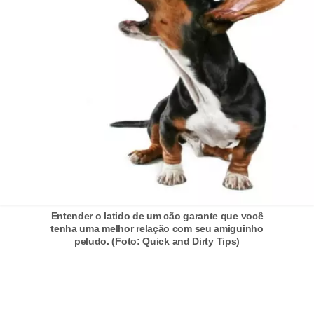
c
o
s
A
v
e
s
o
r
n
Entender o latido de um cão garante que você
a
tenha uma melhor relação com seu amiguinho
peludo. (Foto: Quick and Dirty Tips)
m
e
n
t