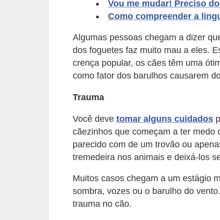
Vou me mudar! Preciso do
d
Como compreender a ling
e
Algumas pessoas chegam a dizer que 
r
dos foguetes faz muito mau a eles. 
e
crença popular, os cães têm uma ót
a
como fator dos barulhos causarem do
d
Trauma
o
t
Você deve
tomar alguns cuidados
p
a
cãezinhos que começam a ter medo de 
parecido com de um trovão ou apenas 
r
tremedeira nos animais e deixá-los 
F
Muitos casos chegam a um estágio mu
i
sombra, vozes ou o barulho do vento.
l
trauma no cão.
h