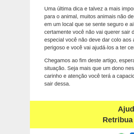
c
Uma última dica e talvez a mais impo
o
para o animal, muitos animais não d
s
em um local que se sente seguro e a
certamente você não vai querer sair
A
especial você não deve dar colo aos a
v
perigoso e você vai ajudá-los a ter ce
e
Chegamos ao fim deste artigo, esper
s
situação. Seja mais que um dono nes
o
carinho e atenção você terá a capac
r
sair dessa.
n
a
m
Aju
e
Retribua
n
t