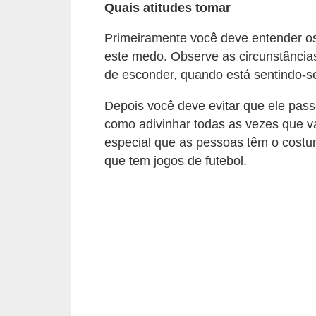
o
Quais atitudes tomar
t
Primeiramente você deve entender o
e
este medo. Observe as circunstâncias
s
de esconder, quando está sentindo-s
e
Depois você deve evitar que ele pass
f
como adivinhar todas as vezes que v
i
especial que as pessoas têm o costu
l
que tem jogos de futebol.
h
o
t
i
n
h
o