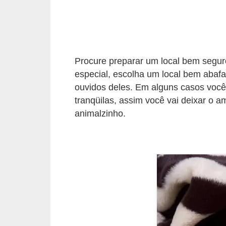
s
P
e
t
Procure preparar um local bem seguro
s
especial, escolha um local bem abaf
h
ouvidos deles. Em alguns casos voc
tranqüilas, assim você vai deixar o a
o
animalzinho.
p
s
P
e
t
s
|