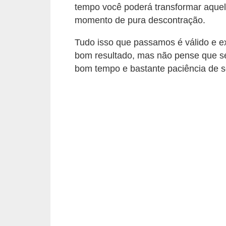
ç
tempo você poderá transformar aque
ã
momento de pura descontração.
o
Tudo isso que passamos é válido e 
A
bom resultado, mas não pense que ser
n
bom tempo e bastante paciência de 
i
m
a
i
s
e
x
ó
t
i