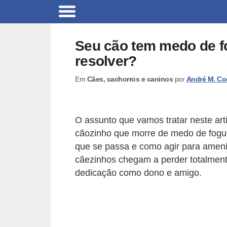
B
r
Seu cão tem medo de f
i
resolver?
n
Em
Cães, cachorros e caninos
por
André M. Co
q
u
e
O assunto que vamos tratar neste ar
d
cãozinho que morre de medo de fogue
o
que se passa e como agir para ameni
s
cãezinhos chegam a perder totalment
dedicação como dono e amigo.
p
a
r
a