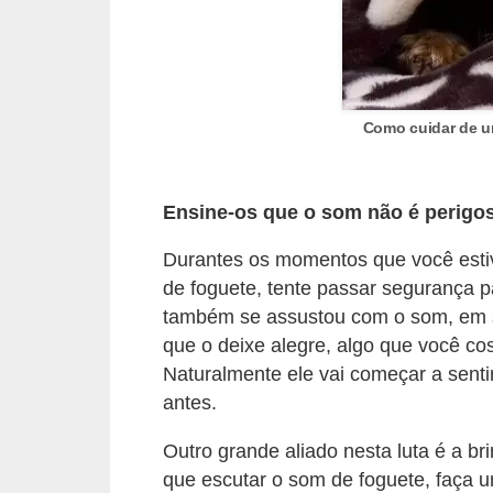
A
n
i
m
Como cuidar de u
a
i
s
Ensine-os que o som não é perigo
d
Durantes os momentos que você estiv
e
de foguete, tente passar segurança 
e
também se assustou com o som, em 
s
que o deixe alegre, algo que você co
t
Naturalmente ele vai começar a senti
i
antes.
m
Outro grande aliado nesta luta é a b
a
que escutar o som de foguete, faça