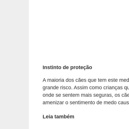
p
e
t
s
C
o
m
p
Instinto de proteção
r
A maioria dos cães que tem este med
a
grande risco. Assim como crianças q
r
onde se sentem mais seguras, os cã
,
amenizar o sentimento de medo causa
v
Leia também
e
n