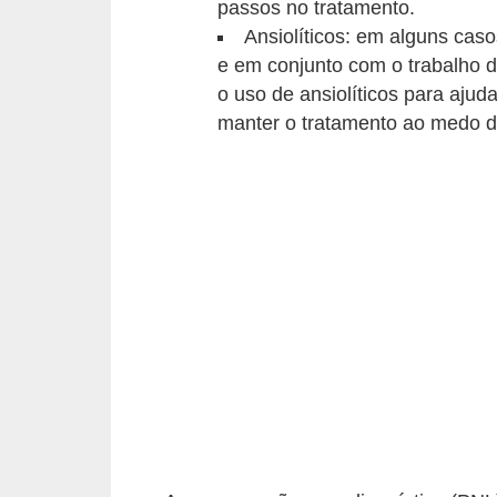
passos no tratamento.
c
Ansiolíticos: em alguns cas
o
e em conjunto com o trabalho d
s
o uso de ansiolíticos para ajud
manter o tratamento ao medo d
A
v
e
s
o
r
n
a
m
e
n
t