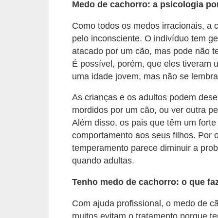
A
Medo de cachorro: a psicologia por
n
Como todos os medos irracionais, a 
i
pelo inconsciente. O indivíduo tem 
m
atacado por um cão, mas pode não te
a
É possível, porém, que eles tiveram
i
uma idade jovem, mas não se lembra
s
As crianças e os adultos podem desen
d
mordidos por um cão, ou ver outra p
e
Além disso, os pais que têm um forte
e
comportamento aos seus filhos. Por 
s
temperamento parece diminuir a prob
quando adultas.
t
i
Tenho medo de cachorro: o que fa
m
Com ajuda profissional, o medo de c
a
muitos evitam o tratamento porque t