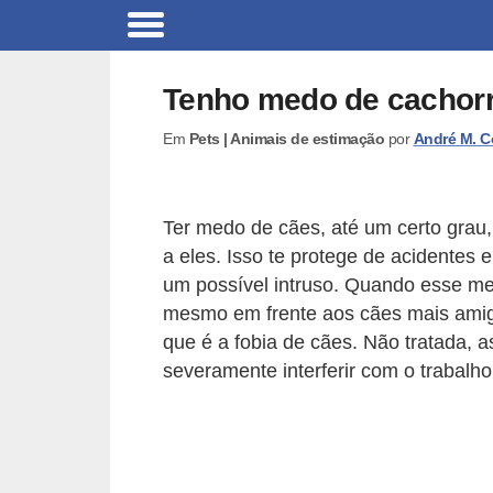
B
r
Tenho medo de cachorr
i
Em
Pets | Animais de estimação
por
André M. C
n
q
u
Ter medo de cães, até um certo grau,
e
a eles. Isso te protege de acidentes
d
um possível intruso. Quando esse medo
o
mesmo em frente aos cães mais amigá
que é a fobia de cães. Não tratada, a
s
severamente interferir com o trabalho
p
a
r
a