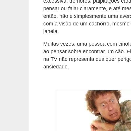
excessiva, tremores, palpitações card
d
pensar ou falar claramente, e até m
então, não é simplesmente uma aver
e
com a visão de um cachorro, mesmo 
r
janela.
e
a
Muitas vezes, uma pessoa com cinof
d
ao pensar sobre encontrar um cão. E
na TV não representa qualquer perig
o
ansiedade.
t
a
r
F
i
l
h