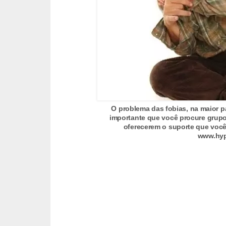
o
t
e
s
e
f
i
O problema das fobias, na maior pa
l
importante que você procure grupos
h
oferecerem o suporte que você
www.hy
o
t
i
n
h
o