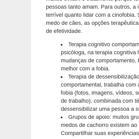
ç
pessoas tanto amam. Para outros, a i
ã
terrível quanto lidar com a cinofobi
o
medo de cães, as opções terapêutica
de efetividade.
A
n
Terapia cognitivo comportam
i
psicóloga, na terapia cognitiva
m
mudanças de comportamento, b
melhor com a fobia.
a
Terapia de dessensibilização
i
comportamental, trabalha com 
s
fobia (fotos, imagens, vídeos, s
e
de trabalho), combinada com té
x
dessensibilizar uma pessoa a 
ó
Grupos de apoio: muitos gru
medos de cachorro existem ao re
t
Compartilhar suas experiências
i