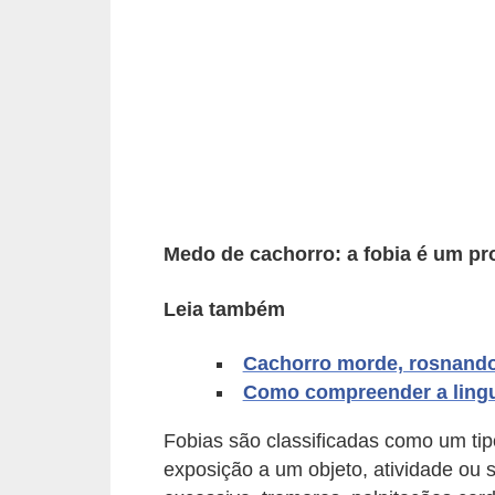
p
e
t
s
C
o
m
Medo de cachorro: a fobia é um pr
p
r
Leia também
a
r
Cachorro morde, rosnando
,
Como compreender a ling
v
Fobias são classificadas como um ti
e
exposição a um objeto, atividade ou 
n