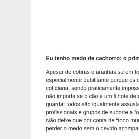
s
P
e
t
s
h
Eu tenho medo de cachorro: o prim
o
p
Apesar de cobras e aranhas serem fo
especialmente debilitante porque os 
s
cotidiana, sendo praticamente imposs
P
não importa se o cão é um filhote d
e
guarda: todos são igualmente assus
t
profissionais e grupos de suporte a 
Não deixe que por conta de “todo mun
s
perder o medo sem o devido acomp
|