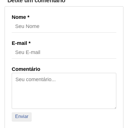
Deixe um comentário
a
ç
Nome *
ã
o
e
E-mail *
a
l
i
Comentário
m
e
n
t
a
ç
ã