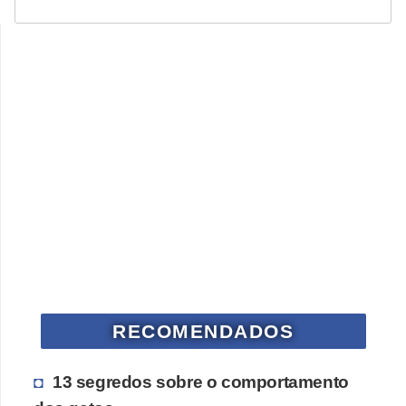
o
R
a
ç
a
s
d
e
a
n
i
m
RECOMENDADOS
a
i
13 segredos sobre o comportamento
s