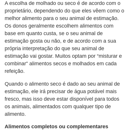
ç
A escolha de molhado ou seco é de acordo com o
ã
proprietário, dependendo do que eles vêem como o
melhor alimento para o seu animal de estimação.
o
Os donos geralmente escolhem alimentos com
A
base em quanto custa, se o seu animal de
n
estimação gosta ou não, e de acordo com a sua
i
própria interpretação do que seu animal de
estimação vai gostar. Muitos optam por “misturar e
m
combinar” alimentos secos e molhados em cada
a
refeição.
i
s
Quando o alimento seco é dado ao seu animal de
e
estimação, ele irá precisar de água potável mais
fresco, mas isso deve estar disponível para todos
x
os animais, alimentados com qualquer tipo de
ó
alimento.
t
i
Alimentos completos ou complementares