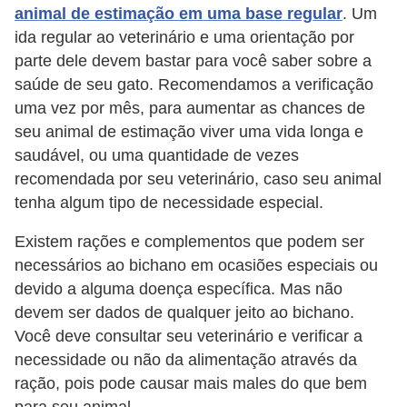
r
animal de estimação em uma base regular
. Um
o
ida regular ao veterinário e uma orientação por
parte dele devem bastar para você saber sobre a
s
saúde de seu gato. Recomendamos a verificação
e
uma vez por mês, para aumentar as chances de
c
seu animal de estimação viver uma vida longa e
a
saudável, ou uma quantidade de vezes
n
recomendada por seu veterinário, caso seu animal
i
tenha algum tipo de necessidade especial.
n
Existem rações e complementos que podem ser
o
necessários ao bichano em ocasiões especiais ou
s
devido a alguma doença específica. Mas não
devem ser dados de qualquer jeito ao bichano.
G
Você deve consultar seu veterinário e verificar a
a
necessidade ou não da alimentação através da
t
ração, pois pode causar mais males do que bem
o