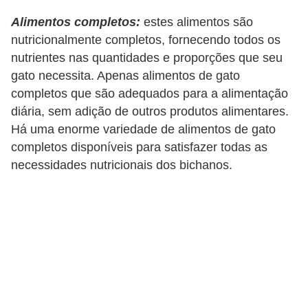
c
Alimentos completos:
estes alimentos são
o
nutricionalmente completos, fornecendo todos os
s
nutrientes nas quantidades e proporções que seu
gato necessita. Apenas alimentos de gato
A
completos que são adequados para a alimentação
v
diária, sem adição de outros produtos alimentares.
e
Há uma enorme variedade de alimentos de gato
s
completos disponíveis para satisfazer todas as
o
necessidades nutricionais dos bichanos.
r
n
a
m
e
n
t