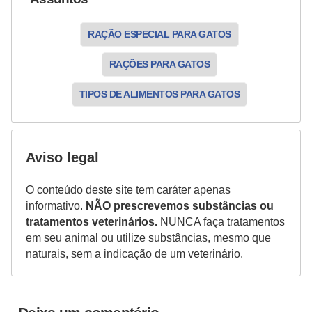
a
i
RAÇÃO ESPECIAL PARA GATOS
s
d
RAÇÕES PARA GATOS
e
TIPOS DE ALIMENTOS PARA GATOS
e
s
t
Aviso legal
i
m
O conteúdo deste site tem caráter apenas
informativo.
NÃO prescrevemos substâncias ou
a
tratamentos veterinários.
NUNCA faça tratamentos
ç
em seu animal ou utilize substâncias, mesmo que
ã
naturais, sem a indicação de um veterinário.
o
R