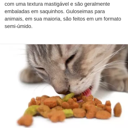
s
com uma textura mastigável e são geralmente
embaladas em saquinhos. Guloseimas para
P
animais, em sua maioria, são feitos em um formato
e
semi-úmido.
t
s
h
o
p
s
P
e
t
s
|