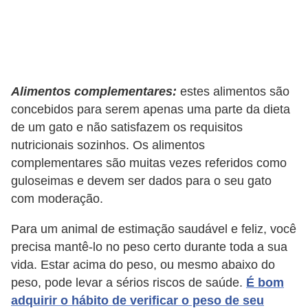
a
i
s
C
Alimentos complementares:
estes alimentos são
ã
concebidos para serem apenas uma parte da dieta
de um gato e não satisfazem os requisitos
e
nutricionais sozinhos. Os alimentos
s
complementares são muitas vezes referidos como
,
guloseimas e devem ser dados para o seu gato
c
com moderação.
a
Para um animal de estimação saudável e feliz, você
c
precisa mantê-lo no peso certo durante toda a sua
h
vida. Estar acima do peso, ou mesmo abaixo do
o
peso, pode levar a sérios riscos de saúde.
É bom
r
adquirir o hábito de verificar o peso de seu