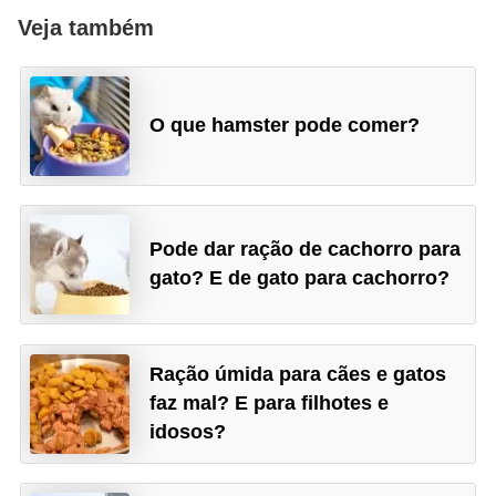
t
Veja também
e
i
s
O que hamster pode comer?
e
a
n
Pode dar ração de cachorro para
f
gato? E de gato para cachorro?
í
b
i
Ração úmida para cães e gatos
o
faz mal? E para filhotes e
s
idosos?
P
r