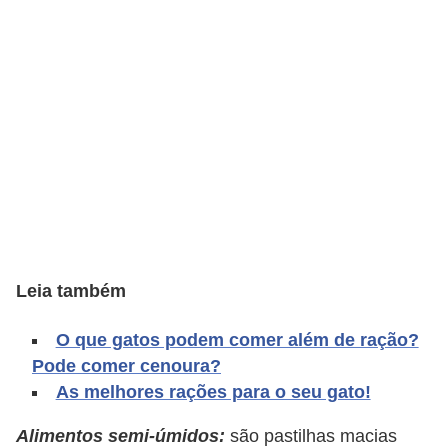
o
t
e
s
e
f
i
l
h
o
Leia também
t
i
O que gatos podem comer além de ração?
Pode comer cenoura?
n
As melhores rações para o seu gato!
h
o
Alimentos semi-úmidos:
são pastilhas macias