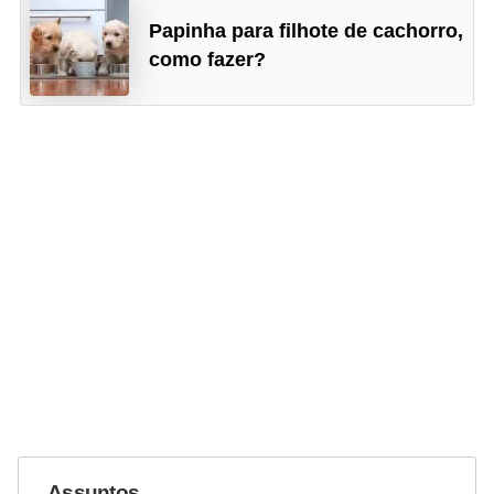
o
Papinha para filhote de cachorro,
como fazer?
d
u
t
o
s
p
a
r
a
a
n
i
m
Assuntos