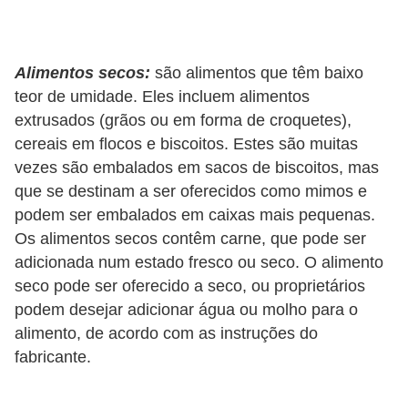
d
e
Alimentos secos:
são alimentos que têm baixo
r
teor de umidade. Eles incluem alimentos
e
extrusados (grãos ou em forma de croquetes),
a
cereais em flocos e biscoitos. Estes são muitas
d
vezes são embalados em sacos de biscoitos, mas
o
que se destinam a ser oferecidos como mimos e
t
podem ser embalados em caixas mais pequenas.
Os alimentos secos contêm carne, que pode ser
a
adicionada num estado fresco ou seco. O alimento
r
seco pode ser oferecido a seco, ou proprietários
F
podem desejar adicionar água ou molho para o
i
alimento, de acordo com as instruções do
fabricante.
l
h