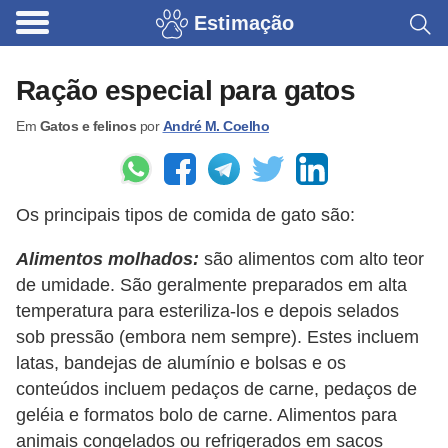
Estimação
B
r
Ração especial para gatos
i
Em
Gatos e felinos
por
André M. Coelho
n
q
u
Os principais tipos de comida de gato são:
e
d
Alimentos molhados:
são alimentos com alto teor
o
de umidade. São geralmente preparados em alta
temperatura para esteriliza-los e depois selados
s
sob pressão (embora nem sempre). Estes incluem
p
latas, bandejas de alumínio e bolsas e os
a
conteúdos incluem pedaços de carne, pedaços de
r
geléia e formatos bolo de carne. Alimentos para
a
animais congelados ou refrigerados em sacos