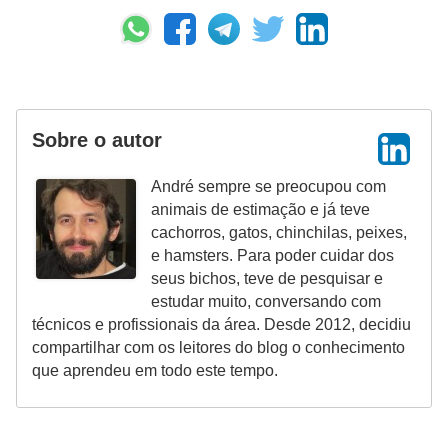
s
o
r
n
a
Sobre o autor
m
e
André sempre se preocupou com
animais de estimação e já teve
n
cachorros, gatos, chinchilas, peixes,
t
e hamsters. Para poder cuidar dos
a
seus bichos, teve de pesquisar e
estudar muito, conversando com
i
técnicos e profissionais da área. Desde 2012, decidiu
s
compartilhar com os leitores do blog o conhecimento
que aprendeu em todo este tempo.
R
é
p