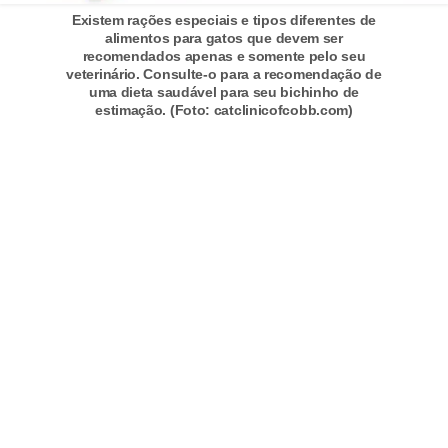
A
Existem rações especiais e tipos diferentes de
n
alimentos para gatos que devem ser
recomendados apenas e somente pelo seu
i
veterinário. Consulte-o para a recomendação de
m
uma dieta saudável para seu bichinho de
estimação. (Foto: catclinicofcobb.com)
a
i
s
d
e
e
s
t
i
m
a