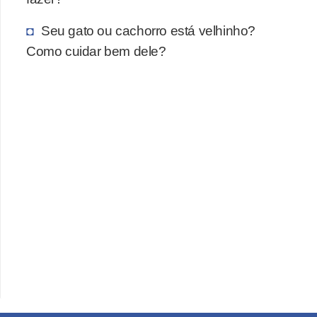
a
ú
Seu gato ou cachorro está velhinho?
d
Como cuidar bem dele?
e
a
n
i
m
a
l