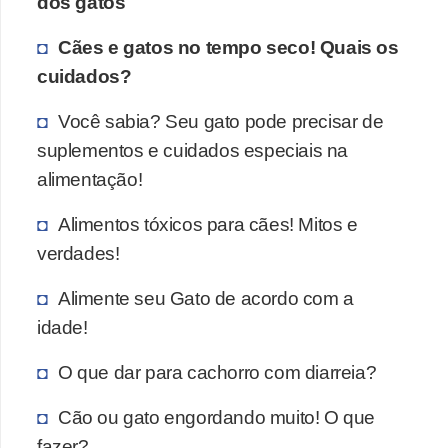
dos gatos
V
Cães e gatos no tempo seco! Quais os
e
cuidados?
t
Você sabia? Seu gato pode precisar de
e
suplementos e cuidados especiais na
r
alimentação!
i
n
Alimentos tóxicos para cães! Mitos e
á
verdades!
r
Alimente seu Gato de acordo com a
i
idade!
o
s
O que dar para cachorro com diarreia?
e
Cão ou gato engordando muito! O que
s
fazer?