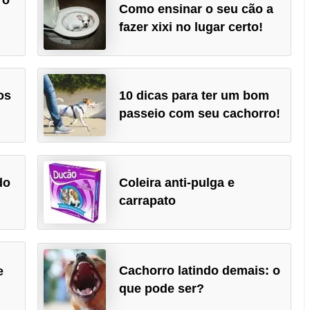
Como ensinar o seu cão a‎
fazer xixi no lugar certo!‎‎
os
10 dicas para ter um bom
passeio com seu cachorro!
do
Coleira anti-pulga e
carrapato
Cachorro latindo demais: o
e
que pode ser?