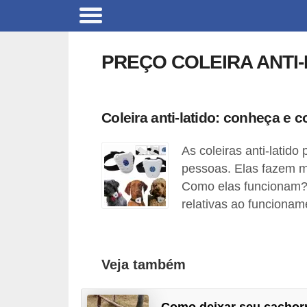
B
r
PREÇO COLEIRA ANTI-
i
n
q
Coleira anti-latido: conheça e 
u
As coleiras anti-latid
e
pessoas. Elas fazem m
d
Como elas funcionam?
o
relativas ao funcionam
s
p
a
Veja também
r
a
Como deixar seu cachor