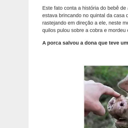
A
Este fato conta a história do bebê d
n
estava brincando no quintal da casa
i
rastejando em direção a ele, neste
m
quilos pulou sobre a cobra e mordeu o
a
A porca salvou a dona que teve um
i
s
d
e
e
s
t
i
m
a