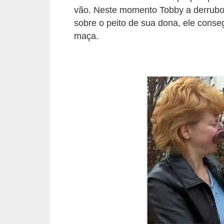
vão. Neste momento Tobby a derrubo
d
sobre o peito de sua dona, ele conse
e
maça.
r
e
a
d
o
t
a
r
F
i
l
h