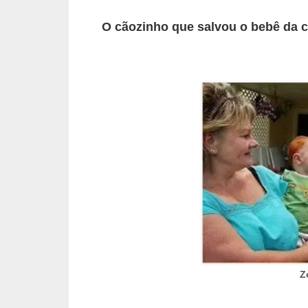
s
O cãozinho que salvou o bebê da 
P
e
t
s
h
o
p
s
P
e
t
s
Z
|