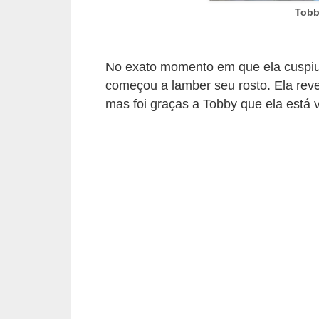
o
Tobb
t
e
No exato momento em que ela cuspiu 
s
começou a lamber seu rosto. Ela rev
e
mas foi graças a Tobby que ela está v
f
i
l
h
o
t
i
n
h
o