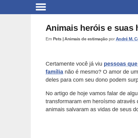
B
r
Animais heróis e suas h
i
Em
Pets | Animais de estimação
por
André M. C
n
q
u
Certamente você já viu
pessoas que
e
família
não é mesmo? O amor de um an
d
deles para com seu dono podem surp
o
No artigo de hoje vamos falar de alg
s
transformaram em heroísmo através
p
animais salvaram as vidas de seus d
a
r
a