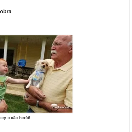
cobra
oey o cão herói!