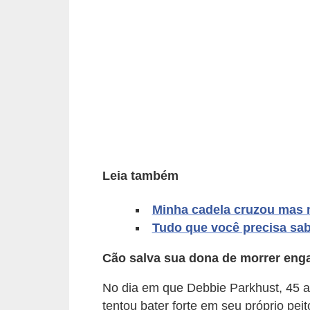
p
e
t
s
C
o
m
p
Leia também
r
a
Minha cadela cruzou mas n
r
Tudo que você precisa sab
,
Cão salva sua dona de morrer eng
v
e
No dia em que Debbie Parkhust, 45 
tentou bater forte em seu próprio pei
n