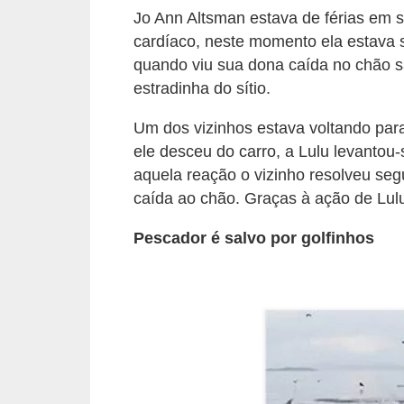
c
Jo Ann Altsman estava de férias em s
o
cardíaco, neste momento ela estava s
quando viu sua dona caída no chão sa
s
estradinha do sítio.
A
Um dos vizinhos estava voltando pa
v
ele desceu do carro, a Lulu levantou
e
aquela reação o vizinho resolveu se
s
caída ao chão. Graças à ação de Lulu
o
Pescador é salvo por golfinhos
r
n
a
m
e
n
t