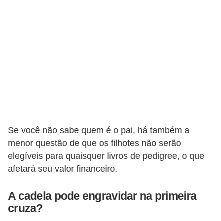
o
t
e
s
e
f
i
l
h
Se você não sabe quem é o pai, há também a
o
menor questão de que os filhotes não serão
t
elegíveis para quaisquer livros de pedigree, o que
i
afetará seu valor financeiro.
n
A cadela pode engravidar na primeira
h
cruza?
o