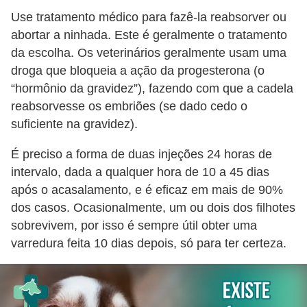
s
Use tratamento médico para fazê-la reabsorver ou
o
abortar a ninhada. Este é geralmente o tratamento
r
da escolha. Os veterinários geralmente usam uma
n
droga que bloqueia a ação da progesterona (o
a
“hormônio da gravidez”), fazendo com que a cadela
m
reabsorvesse os embriões (se dado cedo o
suficiente na gravidez).
e
n
É preciso a forma de duas injeções 24 horas de
t
intervalo, dada a qualquer hora de 10 a 45 dias
a
após o acasalamento, e é eficaz em mais de 90%
dos casos. Ocasionalmente, um ou dois dos filhotes
i
sobrevivem, por isso é sempre útil obter uma
s
varredura feita 10 dias depois, só para ter certeza.
R
é
p