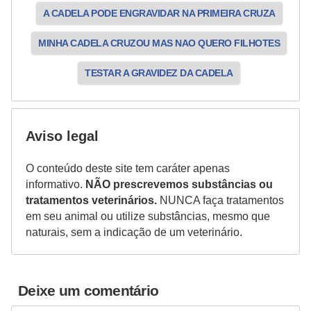
o
A CADELA PODE ENGRAVIDAR NA PRIMEIRA CRUZA
R
MINHA CADELA CRUZOU MAS NAO QUERO FILHOTES
a
TESTAR A GRAVIDEZ DA CADELA
ç
a
s
Aviso legal
d
e
O conteúdo deste site tem caráter apenas
a
informativo.
NÃO prescrevemos substâncias ou
tratamentos veterinários.
NUNCA faça tratamentos
n
em seu animal ou utilize substâncias, mesmo que
i
naturais, sem a indicação de um veterinário.
m
a
i
Deixe um comentário
s