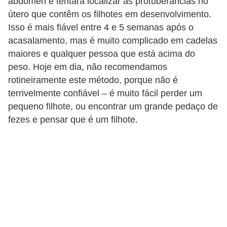
abdômen e tentará localizar as protuberâncias no
c
útero que contêm os filhotes em desenvolvimento.
o
Isso é mais fiável entre 4 e 5 semanas após o
s
acasalamento, mas é muito complicado em cadelas
maiores e qualquer pessoa que está acima do
A
peso. Hoje em dia, não recomendamos
v
rotineiramente este método, porque não é
e
terrivelmente confiável – é muito fácil perder um
s
pequeno filhote, ou encontrar um grande pedaço de
fezes e pensar que é um filhote.
o
r
n
a
m
e
n
t