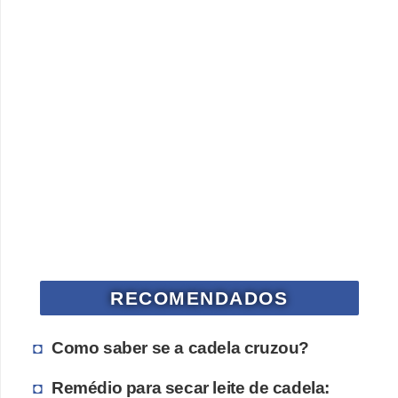
a
ú
d
e
a
n
i
m
a
l
RECOMENDADOS
Como saber se a cadela cruzou?
Remédio para secar leite de cadela: