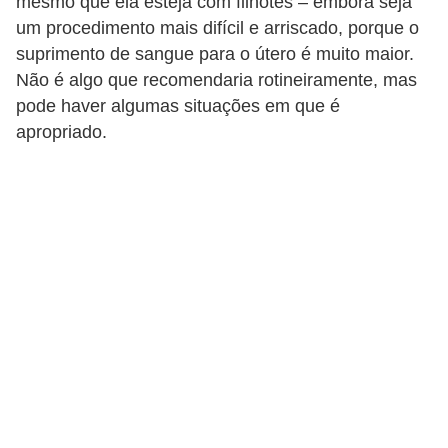
mesmo que ela esteja com filhotes – embora seja
s
um procedimento mais difícil e arriscado, porque o
e
suprimento de sangue para o útero é muito maior.
Não é algo que recomendaria rotineiramente, mas
f
pode haver algumas situações em que é
e
apropriado.
l
i
n
o
s
P
e
i
x
e