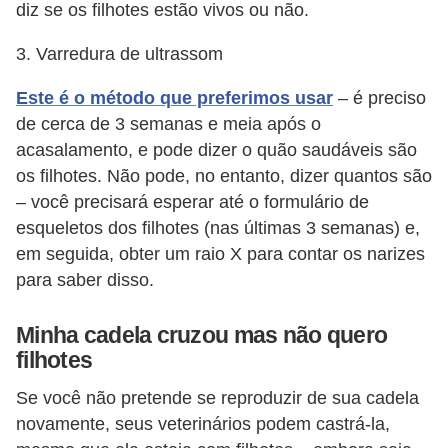
r
diz se os filhotes estão vivos ou não.
o
3. Varredura de ultrassom
s
Este é o método que preferimos usar
– é preciso
e
de cerca de 3 semanas e meia após o
c
acasalamento, e pode dizer o quão saudáveis ​​são
a
os filhotes. Não pode, no entanto, dizer quantos são
n
– você precisará esperar até o formulário de
i
esqueletos dos filhotes (nas últimas 3 semanas) e,
n
em seguida, obter um raio X para contar os narizes
para saber disso.
o
s
Minha cadela cruzou mas não quero
G
filhotes
a
Se você não pretende se reproduzir de sua cadela
t
novamente, seus veterinários podem castrá-la,
o