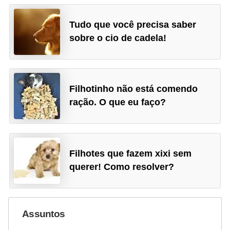
a
ç
Tudo que você precisa saber
ã
sobre o cio de cadela!
o
e
a
Filhotinho não está comendo
l
ração. O que eu faço?
i
m
e
Filhotes que fazem xixi sem
n
querer! Como resolver?
t
a
ç
Assuntos
ã