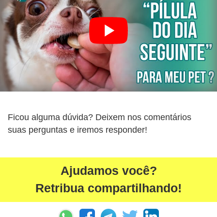
t
e
i
s
e
a
n
f
Ficou alguma dúvida? Deixem nos comentários
í
suas perguntas e iremos responder!
b
i
o
Ajudamos você?
s
Retribua compartilhando!
P
r