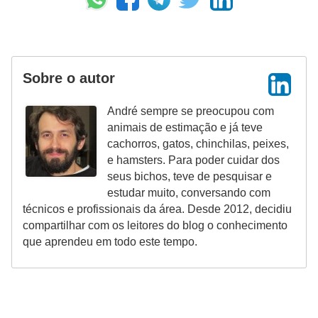
o
d
u
Sobre o autor
t
o
André sempre se preocupou com
s
animais de estimação e já teve
cachorros, gatos, chinchilas, peixes,
p
e hamsters. Para poder cuidar dos
a
seus bichos, teve de pesquisar e
r
estudar muito, conversando com
técnicos e profissionais da área. Desde 2012, decidiu
a
compartilhar com os leitores do blog o conhecimento
a
que aprendeu em todo este tempo.
n
i
m