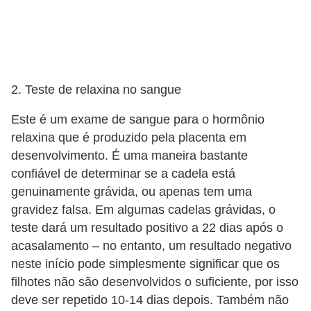
a
i
s
C
2. Teste de relaxina no sangue
ã
Este é um exame de sangue para o hormônio
e
relaxina que é produzido pela placenta em
s
desenvolvimento. É uma maneira bastante
,
confiável de determinar se a cadela está
genuinamente grávida, ou apenas tem uma
c
gravidez falsa. Em algumas cadelas grávidas, o
a
teste dará um resultado positivo a 22 dias após o
c
acasalamento – no entanto, um resultado negativo
h
neste início pode simplesmente significar que os
o
filhotes não são desenvolvidos o suficiente, por isso
r
deve ser repetido 10-14 dias depois. Também não