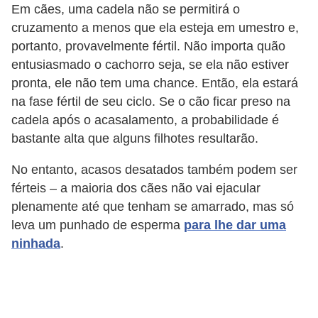
s
Em cães, uma cadela não se permitirá o
cruzamento a menos que ela esteja em umestro e,
P
portanto, provavelmente fértil. Não importa quão
e
entusiasmado o cachorro seja, se ela não estiver
t
pronta, ele não tem uma chance. Então, ela estará
s
na fase fértil de seu ciclo. Se o cão ficar preso na
cadela após o acasalamento, a probabilidade é
h
bastante alta que alguns filhotes resultarão.
o
p
No entanto, acasos desatados também podem ser
s
férteis – a maioria dos cães não vai ejacular
plenamente até que tenham se amarrado, mas só
P
leva um punhado de esperma
para lhe dar uma
e
ninhada
.
t
s
|