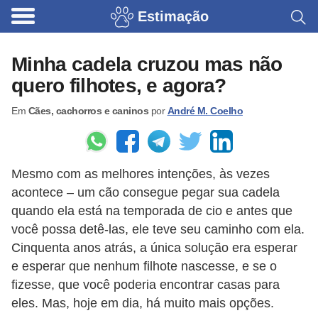
Estimação
B
r
Minha cadela cruzou mas não
i
quero filhotes, e agora?
n
Em
Cães, cachorros e caninos
por
André M. Coelho
q
u
e
Mesmo com as melhores intenções, às vezes
d
acontece – um cão consegue pegar sua cadela
o
quando ela está na temporada de cio e antes que
s
você possa detê-las, ele teve seu caminho com ela.
p
Cinquenta anos atrás, a única solução era esperar
a
e esperar que nenhum filhote nascesse, e se o
fizesse, que você poderia encontrar casas para
r
eles. Mas, hoje em dia, há muito mais opções.
a