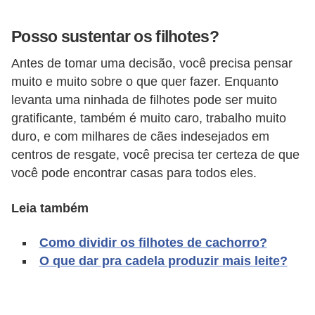
d
Posso sustentar os filhotes?
e
r
Antes de tomar uma decisão, você precisa pensar
e
muito e muito sobre o que quer fazer. Enquanto
levanta uma ninhada de filhotes pode ser muito
a
gratificante, também é muito caro, trabalho muito
d
duro, e com milhares de cães indesejados em
o
centros de resgate, você precisa ter certeza de que
t
você pode encontrar casas para todos eles.
a
r
Leia também
F
Como dividir os filhotes de cachorro?
i
O que dar pra cadela produzir mais leite?
l
h