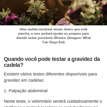
ç
ã
o
A
Uma cadela mostrará sinais claros que está
n
prenha, e isso poderá ajudar no preparo para
decidir sobre possíveis filhotes. (Imagem: What
i
Can Dogs Eat)
m
a
Quando você pode testar a gravidez da
i
cadela?
s
Existem vários testes diferentes disponíveis para
e
gravidez em cadelas:
x
ó
1. Palpação abdominal
t
Neste teste, o veterinário sentirá cuidadosamente o
i