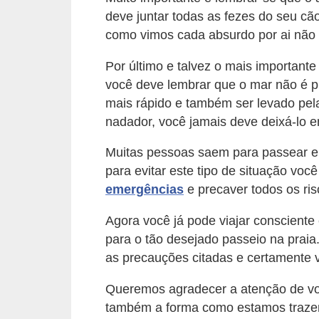
A
deve juntar todas as fezes do seu cã
n
como vimos cada absurdo por ai não 
i
m
Por último e talvez o mais important
você deve lembrar que o mar não é p
a
mais rápido e também ser levado pel
i
nadador, você jamais deve deixá-lo en
s
d
Muitas pessoas saem para passear e
para evitar este tipo de situação voc
e
emergências
e precaver todos os ris
e
s
Agora você já pode viajar conscient
t
para o tão desejado passeio na praia
i
as precauções citadas e certamente v
m
Queremos agradecer a atenção de você
a
também a forma como estamos trazen