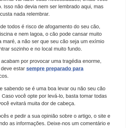
o. Isso não devia nem ser lembrado aqui, mas
custa nada relembrar.
e de todos é risco de afogamento do seu cão,
iscina e nem lagoa, o cão pode cansar muito
a maré, a não ser que seu cão seja um exímio
trar sozinho e no local muito fundo.
 acabam por provocar uma tragédia enorme,
ê deve estar
sempre preparado para
cos.
e e sabendo se é uma boa levar ou não seu cão
. Caso você opte por levá-lo, basta tomar todas
ocê evitará muita dor de cabeça.
s e pedir a sua opinião sobre o artigo, o site e
do as informações. Deixe-nos um comentário e