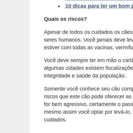
10 dicas para ter um bom 
d
e
Quais os riscos?
r
Apesar de todos os cuidados os cães
e
seres humanos. Você jamais deve leva
a
estiver com todas as vacinas, vermífu
d
Você deve sempre ter em mão o cartã
o
algumas cidades existem fiscalizaçõe
t
integridade e saúde da população.
a
r
Somente você conhece seu cão comple
riscos que este cão pode oferecer as
F
for bem agressivo, certamente o pas
i
mesmo assim você optar por levá-lo, 
l
cuidados.
h