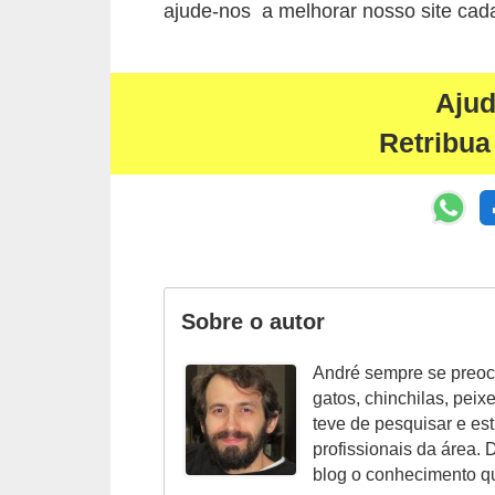
ç
ajude-nos a melhorar nosso site cada
ã
o
Aju
A
Retribua
n
i
m
a
i
s
Sobre o autor
e
André sempre se preoc
x
gatos, chinchilas, peix
ó
teve de pesquisar e es
t
profissionais da área. 
blog o conhecimento q
i