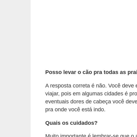
s
P
e
t
s
h
o
p
Posso levar o cão pra todas as pra
s
A resposta correta é não. Você deve 
P
viajar, pois em algumas cidades é pro
e
eventuais dores de cabeça você deve 
pra onde você está indo.
t
s
Quais os cuidados?
|
Muito importante é lembrar-se que o 