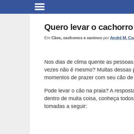
B
r
Quero levar o cachorro
i
Em
Cães, cachorros e caninos
por
André M. Co
n
q
u
Nos dias de clima quente as pessoa
e
vezes não é mesmo? Muitas dessas p
d
momentos de prazer com seu cão de e
o
Pode levar o cão na praia? A resposta
s
dentro de muita coisa, conheça todos
p
tomadas a seguir:
a
r
a