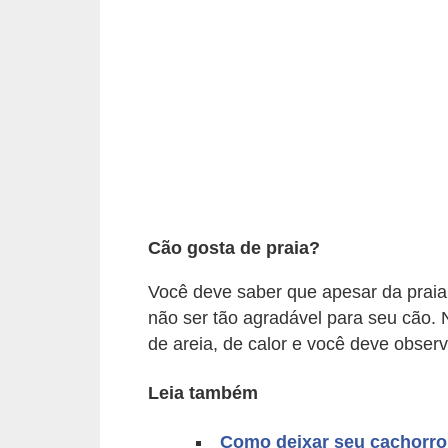
p
e
t
s
C
o
m
p
Cão gosta de praia?
r
Você deve saber que apesar da praia 
a
não ser tão agradável para seu cão.
r
de areia, de calor e você deve observ
,
v
Leia também
e
Como deixar seu cachorro
n