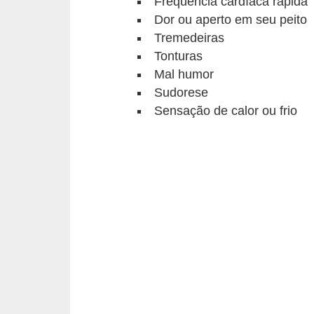
Frequência cardíaca rápida
o
Dor ou aperto em seu peito
t
Tremedeiras
e
Tonturas
s
Mal humor
e
Sudorese
f
Sensação de calor ou frio
i
l
h
o
t
i
n
h
o