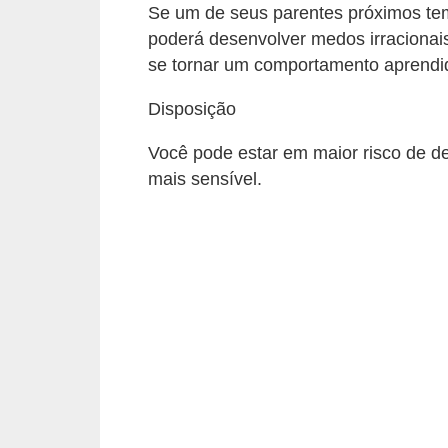
ç
Se um de seus parentes próximos te
ã
poderá desenvolver medos irraciona
o
se tornar um comportamento aprendi
A
Disposição
n
Você pode estar em maior risco de d
i
mais sensível.
m
a
i
s
e
x
ó
t
i