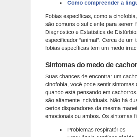
Como compreender a ling
d
Fobias específicas, como a cinofobi
e
são comuns o suficiente para serem
r
Diagnóstico e Estatística de Distúrbi
e
especificador “animal”. Cerca de um
a
fobias específicas tem um medo irrac
d
o
Sintomas do medo de cachor
t
Suas chances de encontrar um cachorr
a
cinofobia, você pode sentir sintoma
r
quando está pensando em cachorros. 
são altamente individuais. Não há 
F
certos disparadores da mesma maneir
i
emocionais ou ambos. Os sintomas fí
l
Problemas respiratórios
h