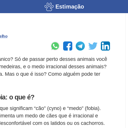
Estimação
elho
ânico? Só de passar perto desses animais você
emedeiras, e o medo irracional desses animais?
ia. Mas o que é isso? Como alguém pode ter
ia: o que é?
ue significam “cão” (cyno) e “medo” (fobia).
imenta um medo de cães que é irracional e
desconfortável com os latidos ou os cachorros.