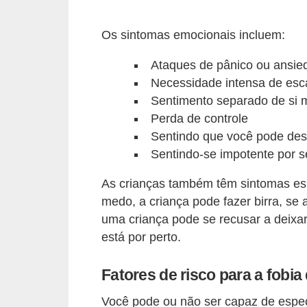
s
P
Os sintomas emocionais incluem:
e
Ataques de pânico ou ansie
t
Necessidade intensa de es
s
Sentimento separado de si
h
Perda de controle
Sentindo que você pode des
o
Sentindo-se impotente por 
p
s
As crianças também têm sintomas es
medo, a criança pode fazer birra, se
P
uma criança pode se recusar a deixa
e
está por perto.
t
s
Fatores de risco para a fobia
|
Você pode ou não ser capaz de espe