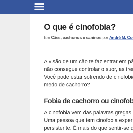
B
r
O que é cinofobia?
i
Em
Cães, cachorros e caninos
por
André M. Co
n
q
u
A visão de um cão te faz entrar em p
e
não consegue controlar o suor, as tr
d
Você pode estar sofrendo de cinofob
o
medo de cachorro?
s
Fobia de cachorro ou cinofob
p
a
A cinofobia vem das palavras gregas q
r
Uma pessoa que tem cinofobia exper
persistente. É mais do que sentir-se 
a