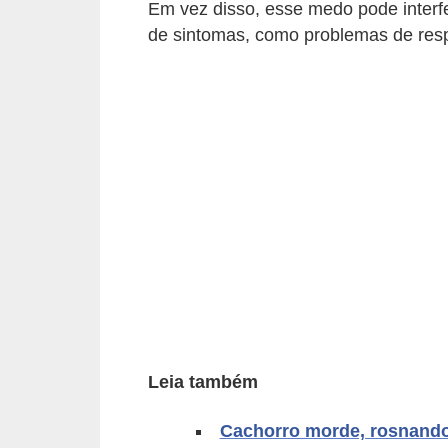
Em vez disso, esse medo pode interfe
p
de sintomas, como problemas de resp
e
t
s
C
o
m
p
r
a
r
,
Leia também
v
e
Cachorro morde, rosnando
n