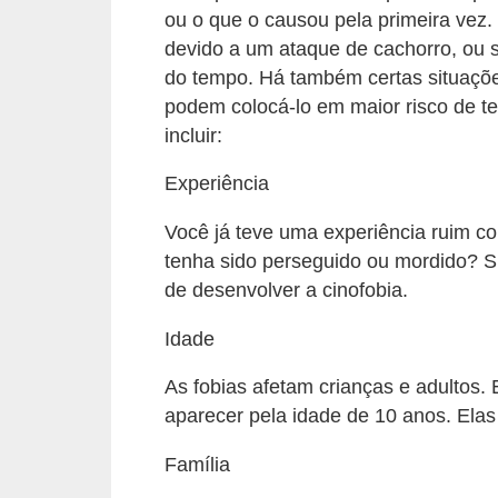
A
ou o que o causou pela primeira vez
n
devido a um ataque de cachorro, ou 
i
do tempo. Há também certas situaçõe
m
podem colocá-lo em maior risco de te
a
incluir:
i
Experiência
s
Você já teve uma experiência ruim 
d
tenha sido perseguido ou mordido? S
e
de desenvolver a cinofobia.
e
s
Idade
t
As fobias afetam crianças e adultos.
i
aparecer pela idade de 10 anos. Ela
m
Família
a