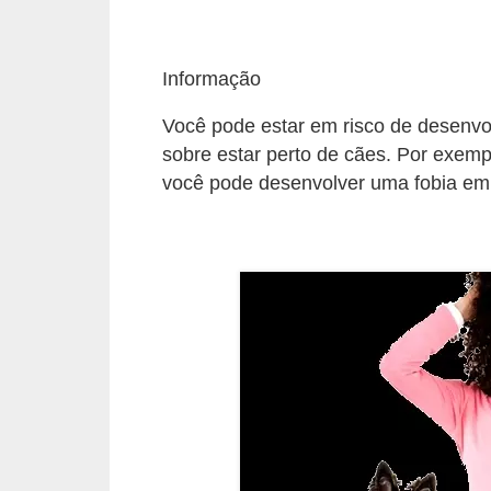
c
o
Informação
s
Você pode estar em risco de desenvol
A
sobre estar perto de cães. Por exemp
v
você pode desenvolver uma fobia em
e
s
o
r
n
a
m
e
n
t