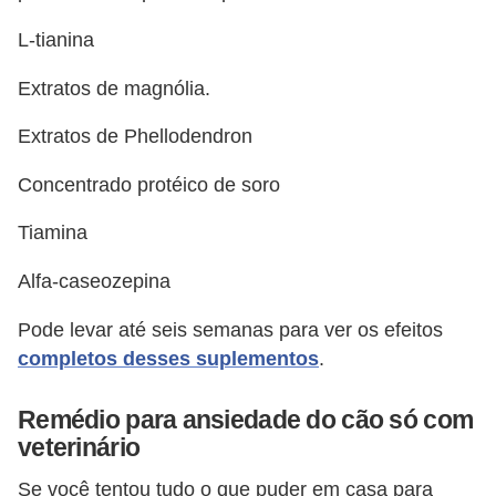
a
L-tianina
ú
d
Extratos de magnólia.
e
Extratos de Phellodendron
a
n
Concentrado protéico de soro
i
Tiamina
m
a
Alfa-caseozepina
l
Pode levar até seis semanas para ver os efeitos
completos desses suplementos
.
Remédio para ansiedade do cão só com
veterinário
Se você tentou tudo o que puder em casa para