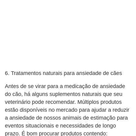
V
e
t
e
r
i
n
6. Tratamentos naturais para ansiedade de cães
á
r
Antes de se virar para a medicação de ansiedade
i
do cão, há alguns suplementos naturais que seu
o
veterinário pode recomendar. Múltiplos produtos
estão disponíveis no mercado para ajudar a reduzir
s
a ansiedade de nossos animais de estimação para
e
eventos situacionais e necessidades de longo
s
prazo. É bom procurar produtos contendo: