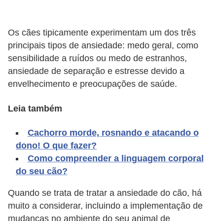
d
e
Os cães tipicamente experimentam um dos três
r
principais tipos de ansiedade: medo geral, como
e
sensibilidade a ruídos ou medo de estranhos,
ansiedade de separação e estresse devido a
a
envelhecimento e preocupações de saúde.
d
o
Leia também
t
a
Cachorro morde, rosnando e atacando o
dono! O que fazer?
r
Como compreender a linguagem corporal
F
do seu cão?
i
Quando se trata de tratar a ansiedade do cão, há
l
muito a considerar, incluindo a implementação de
h
mudanças no ambiente do seu animal de