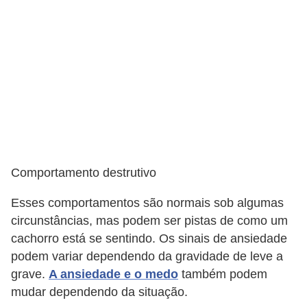
ç
ã
o
A
n
i
m
a
Comportamento destrutivo
i
s
Esses comportamentos são normais sob algumas
e
circunstâncias, mas podem ser pistas de como um
x
cachorro está se sentindo. Os sinais de ansiedade
ó
podem variar dependendo da gravidade de leve a
grave.
A ansiedade e o medo
também podem
t
mudar dependendo da situação.
i