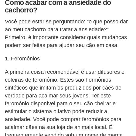
Como acabar com a ansiedade do
s
cachorro?
e
Você pode estar se perguntando: “o que posso dar
f
ao meu cachorro para tratar a ansiedade?”
e
Primeiro, é importante considerar quais mudanças
l
podem ser feitas para ajudar seu cão em casa
i
1. Feromônios
n
o
A primeira coisa recomendável é usar difusores e
s
coleiras de feromônio. Estes são hormônios
sintéticos que imitam os produzidos por cães de
P
verdade para acalmar seus jovens. Ter este
e
feromônio disponível para o seu cão cheirar e
i
estimular o sistema olfativo pode reduzir a
x
ansiedade. Você pode comprar feromônios para
acalmar cães na sua loja de animais local. É
e
frequentemente vendido sob um nome de marca,