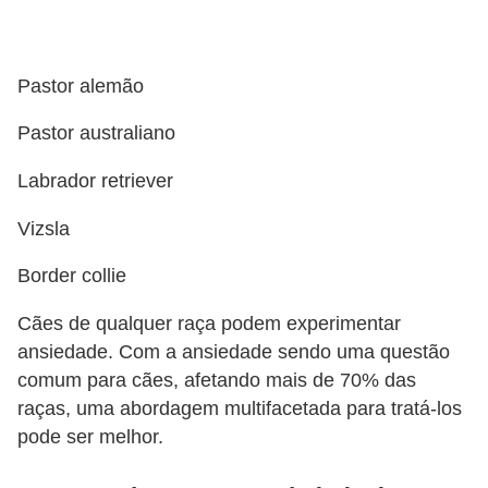
r
o
s
Pastor alemão
e
Pastor australiano
c
a
Labrador retriever
n
Vizsla
i
n
Border collie
o
Cães de qualquer raça podem experimentar
s
ansiedade. Com a ansiedade sendo uma questão
comum para cães, afetando mais de 70% das
G
raças, uma abordagem multifacetada para tratá-los
a
pode ser melhor.
t
o