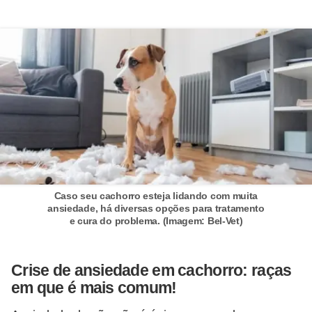
c
o
s
A
v
e
s
o
r
Caso seu cachorro esteja lidando com muita
n
ansiedade, há diversas opções para tratamento
e cura do problema. (Imagem: Bel-Vet)
a
m
Crise de ansiedade em cachorro: raças
e
em que é mais comum!
n
t