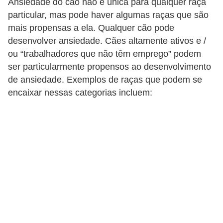
Ansiedade do cão não é única para qualquer raça
a
particular, mas pode haver algumas raças que são
mais propensas a ela. Qualquer cão pode
i
desenvolver ansiedade. Cães altamente ativos e /
s
ou “trabalhadores que não têm emprego” podem
C
ser particularmente propensos ao desenvolvimento
ã
de ansiedade. Exemplos de raças que podem se
encaixar nessas categorias incluem:
e
s
,
c
a
c
h
o
r