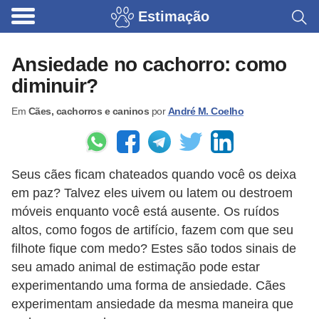
Estimação
B
r
Ansiedade no cachorro: como
i
diminuir?
n
Em
Cães, cachorros e caninos
por
André M. Coelho
q
u
e
Seus cães ficam chateados quando você os deixa
d
em paz? Talvez eles uivem ou latem ou destroem
o
móveis enquanto você está ausente. Os ruídos
s
altos, como fogos de artifício, fazem com que seu
p
filhote fique com medo? Estes são todos sinais de
a
seu amado animal de estimação pode estar
experimentando uma forma de ansiedade. Cães
r
experimentam ansiedade da mesma maneira que
a