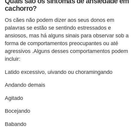
Quais são os sintomas de ansiedade em
s
cachorro?
P
Os cães não podem dizer aos seus donos em
e
palavras se estão se sentindo estressados ​​e
t
ansiosos, mas há alguns sinais para observar sob a
s
forma de comportamentos preocupantes ou até
h
agressivos .Alguns desses comportamentos podem
incluir:
o
p
Latido excessivo, uivando ou choramingando
s
Andando demais
P
Agitado
e
t
Bocejando
s
Babando
|