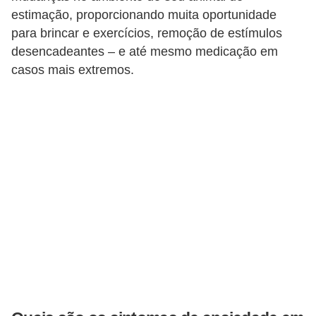
o
estimação, proporcionando muita oportunidade
t
para brincar e exercícios, remoção de estímulos
e
desencadeantes – e até mesmo medicação em
s
casos mais extremos.
e
f
i
l
h
o
t
i
n
h
o