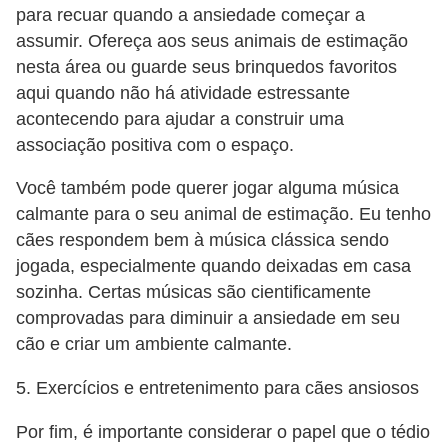
a
para recuar quando a ansiedade começar a
assumir. Ofereça aos seus animais de estimação
ç
nesta área ou guarde seus brinquedos favoritos
ã
aqui quando não há atividade estressante
o
acontecendo para ajudar a construir uma
e
associação positiva com o espaço.
a
Você também pode querer jogar alguma música
l
calmante para o seu animal de estimação. Eu tenho
i
cães respondem bem à música clássica sendo
m
jogada, especialmente quando deixadas em casa
e
sozinha. Certas músicas são cientificamente
n
comprovadas para diminuir a ansiedade em seu
t
cão e criar um ambiente calmante.
a
5. Exercícios e entretenimento para cães ansiosos
ç
ã
Por fim, é importante considerar o papel que o tédio