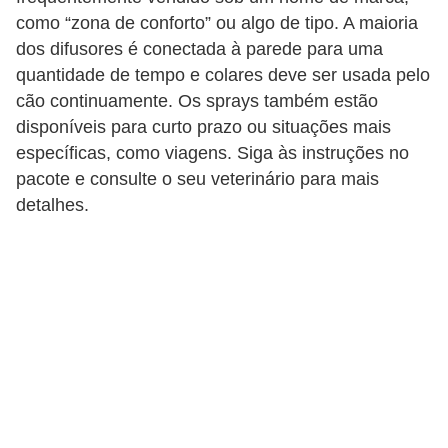
s
como “zona de conforto” ou algo de tipo. A maioria
o
dos difusores é conectada à parede para uma
r
quantidade de tempo e colares deve ser usada pelo
n
cão continuamente. Os sprays também estão
a
disponíveis para curto prazo ou situações mais
específicas, como viagens. Siga às instruções no
m
pacote e consulte o seu veterinário para mais
e
detalhes.
n
t
a
i
s
R
é
p