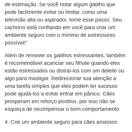
de estimação. Se você notar algum gatilho que
o
pode facilmente evitar ou limitar, como uma
d
televisão alta ou aspirador, tome esse passo. Seu
u
cachorro está confiando em você para criar um
t
ambiente seguro com o mínimo de estressores
possível!”
o
s
Além de remover os gatilhos estressantes, também
p
é recomendável acariciar seu filhote quando eles
a
estão estressados ​​ou distraí-los com um deleite ou
algo para mastigar. Redirecionar sua atenção a
r
uma tarefa simples que eles podem ter sucesso
a
pode ajudá-los a evitar entrar em pânico. Cães
a
prosperam em reforço positivo, por isso não se
n
esqueça de recompensar o bom comportamento
i
4. Crie um ambiente seguro para cães ansiosos
m