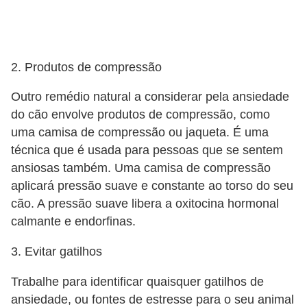
t
e
i
2. Produtos de compressão
s
e
Outro remédio natural a considerar pela ansiedade
a
do cão envolve produtos de compressão, como
uma camisa de compressão ou jaqueta. É uma
n
técnica que é usada para pessoas que se sentem
f
ansiosas também. Uma camisa de compressão
í
aplicará pressão suave e constante ao torso do seu
b
cão. A pressão suave libera a oxitocina hormonal
i
calmante e endorfinas.
o
3. Evitar gatilhos
s
Trabalhe para identificar quaisquer gatilhos de
P
ansiedade, ou fontes de estresse para o seu animal
r