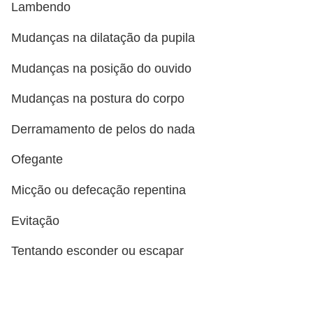
A
Lambendo
n
Mudanças na dilatação da pupila
i
m
Mudanças na posição do ouvido
a
Mudanças na postura do corpo
i
s
Derramamento de pelos do nada
d
Ofegante
e
e
Micção ou defecação repentina
s
Evitação
t
Tentando esconder ou escapar
i
m
a