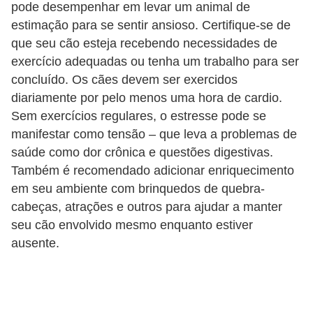
pode desempenhar em levar um animal de
o
estimação para se sentir ansioso. Certifique-se de
R
que seu cão esteja recebendo necessidades de
a
exercício adequadas ou tenha um trabalho para ser
ç
concluído. Os cães devem ser exercidos
diariamente por pelo menos uma hora de cardio.
a
Sem exercícios regulares, o estresse pode se
s
manifestar como tensão – que leva a problemas de
d
saúde como dor crônica e questões digestivas.
e
Também é recomendado adicionar enriquecimento
a
em seu ambiente com brinquedos de quebra-
n
cabeças, atrações e outros para ajudar a manter
seu cão envolvido mesmo enquanto estiver
i
ausente.
m
a
i
s