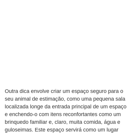
a
i
s
d
e
e
s
t
i
m
a
Outra dica envolve criar um espaço seguro para o
ç
seu animal de estimação, como uma pequena sala
localizada longe da entrada principal de um espaço
ã
e enchendo-o com itens reconfortantes como um
o
brinquedo familiar e, claro, muita comida, água e
R
guloseimas. Este espaço servirá como um lugar