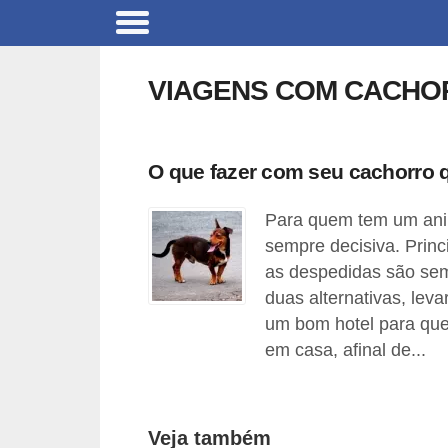
B
r
VIAGENS COM CACHO
i
n
q
O que fazer com seu cachorro 
u
Para quem tem um anim
e
sempre decisiva. Prin
d
as despedidas são sem
o
duas alternativas, lev
s
um bom hotel para que
p
em casa, afinal de...
a
r
a
Veja também