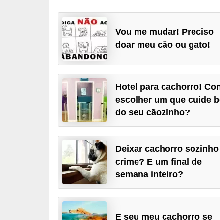
p
e
Vou me mudar! Preciso
t
doar meu cão ou gato!
s
C
o
Hotel para cachorro! C
escolher um que cuide 
m
do seu cãozinho?
p
r
a
Deixar cachorro sozinho
r
crime? E um final de
,
semana inteiro?
v
e
E seu meu cachorro se
n