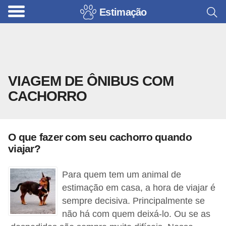
Estimação
B
r
i
n
VIAGEM DE ÔNIBUS COM
q
CACHORRO
u
e
d
O que fazer com seu cachorro quando
o
viajar?
s
p
Para quem tem um animal de
a
estimação em casa, a hora de viajar é
sempre decisiva. Principalmente se
r
não há com quem deixá-lo. Ou se as
a