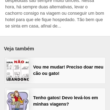
despedidas são sempre muito difíceis. Nessa
p
hora, há sempre duas alternativas, levar o
e
cachorro consigo na viagem ou conseguir um bom
t
hotel para que ele fique hospedado. Tão bem que
s
se sinta em casa, afinal de...
C
o
Veja também
m
p
r
Vou me mudar! Preciso doar meu
a
cão ou gato!
r
,
v
Tenho gatos! Devo levá-los em
e
minhas viagens?
n