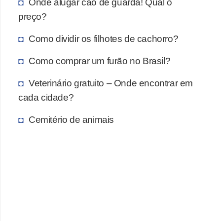
A
Onde alugar cão de guarda! Qual o
n
preço?
i
Como dividir os filhotes de cachorro?
m
a
Como comprar um furão no Brasil?
i
Veterinário gratuito – Onde encontrar em
s
cada cidade?
d
Cemitério de animais
e
e
s
t
i
m
a