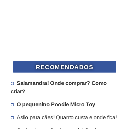
s
P
e
t
s
h
o
p
RECOMENDADOS
s
Salamandra! Onde comprar? Como
P
criar?
e
t
O pequenino Poodle Micro Toy
s
Asilo para cães! Quanto custa e onde fica!
|