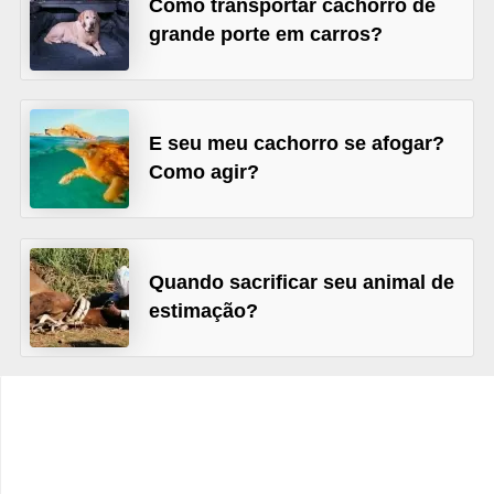
Como transportar cachorro de
o
grande porte em carros?
t
e
s
e
E seu meu cachorro se afogar?
Como agir?
f
i
l
h
Quando sacrificar seu animal de
o
estimação?
t
i
n
h
o