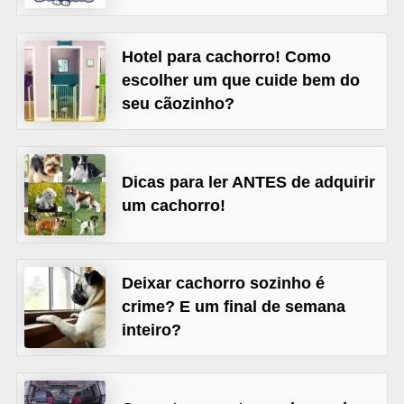
d
e
Hotel para cachorro! Como
r
escolher um que cuide bem do
seu cãozinho?
e
a
d
Dicas para ler ANTES de adquirir
o
um cachorro!
t
a
r
Deixar cachorro sozinho é
F
crime? E um final de semana
i
inteiro?
l
h