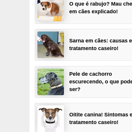
O que é rabujo? Mau che
p
em cães explicado!
e
t
s
Sarna em cães: causas 
C
tratamento caseiro!
o
m
p
Pele de cachorro
r
escurecendo, o que pod
a
ser?
r
,
v
Oitite canina! Sintomas 
e
tratamento caseiro!
n