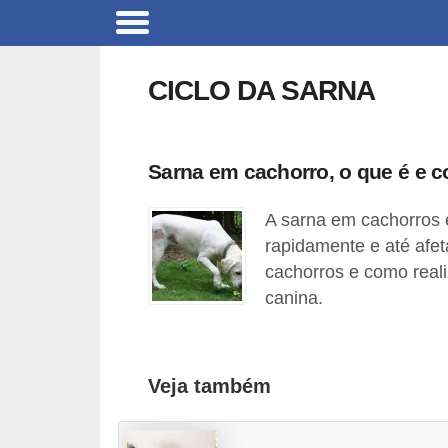
B
r
CICLO DA SARNA
i
n
q
Sarna em cachorro, o que é e c
u
A sarna em cachorros 
e
rapidamente e até afe
d
cachorros e como real
o
canina.
s
p
a
Veja também
r
a