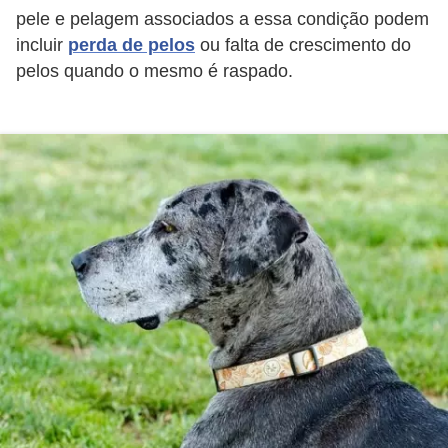
ç
pele e pelagem associados a essa condição podem
ã
incluir
perda de pelos
ou falta de crescimento do
o
pelos quando o mesmo é raspado.
A
n
i
m
a
i
s
e
x
ó
t
i