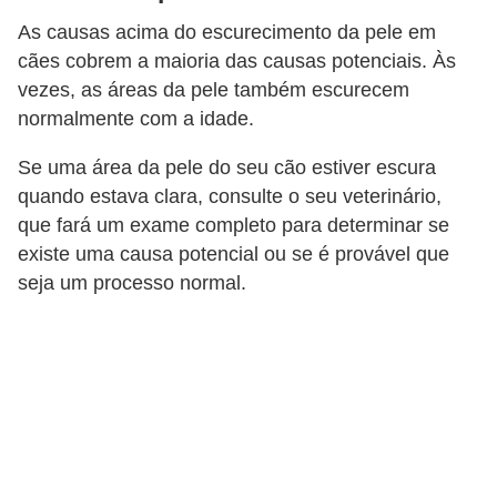
s
As causas acima do escurecimento da pele em
e
cães cobrem a maioria das causas potenciais. Às
vezes, as áreas da pele também escurecem
f
normalmente com a idade.
e
l
Se uma área da pele do seu cão estiver escura
i
quando estava clara, consulte o seu veterinário,
n
que fará um exame completo para determinar se
existe uma causa potencial ou se é provável que
o
seja um processo normal.
s
P
e
i
x
e