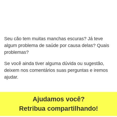
s
o
r
n
a
Seu cão tem muitas manchas escuras? Já teve
m
algum problema de saúde por causa delas? Quais
e
problemas?
n
Se você ainda tiver alguma dúvida ou sugestão,
t
deixem nos comentários suas perguntas e iremos
a
ajudar.
i
s
R
Ajudamos você?
é
Retribua compartilhando!
p