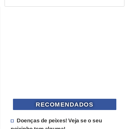
V
e
t
e
r
i
n
á
r
i
o
RECOMENDADOS
s
e
Doenças de peixes! Veja se o seu
s
peixinho tem alguma!