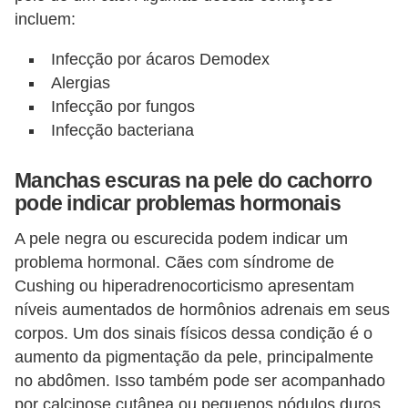
s
incluem:
P
Infecção por ácaros Demodex
e
Alergias
t
Infecção por fungos
s
Infecção bacteriana
h
Manchas escuras na pele do cachorro
o
pode indicar problemas hormonais
p
s
A pele negra ou escurecida podem indicar um
problema hormonal. Cães com síndrome de
P
Cushing ou hiperadrenocorticismo apresentam
e
níveis aumentados de hormônios adrenais em seus
t
corpos. Um dos sinais físicos dessa condição é o
s
aumento da pigmentação da pele, principalmente
no abdômen. Isso também pode ser acompanhado
|
por calcinose cutânea ou pequenos nódulos duros