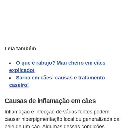
o
t
e
s
e
f
Leia também
i
l
O que é rabujo? Mau cheiro em cães
explicado!
h
Sarna em cães: causas e tratamento
o
caseiro!
t
i
Causas de inflamação em cães
n
Inflamação e infecção de várias fontes podem
h
causar hiperpigmentação local ou generalizada da
o
pele de um cão. Algumas dessas condições