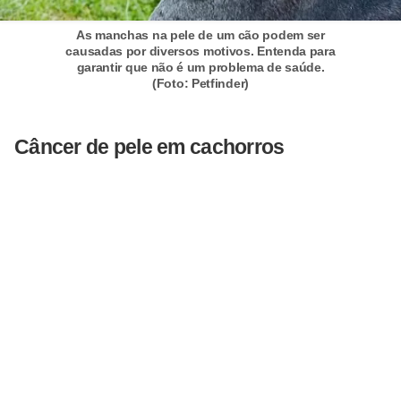
c
As manchas na pele de um cão podem ser
o
causadas por diversos motivos. Entenda para
s
garantir que não é um problema de saúde.
(Foto: Petfinder)
A
v
Câncer de pele em cachorros
e
s
o
r
n
a
m
e
n
t