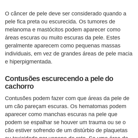
a
O câncer de pele deve ser considerado quando a
i
pele fica preta ou escurecida. Os tumores de
s
melanoma e mastócitos podem aparecer como
áreas escuras ou muito escuras da pele. Estes
C
geralmente aparecem como pequenas massas
ã
individuais, em vez de grandes áreas de pele macia
e
e hiperpigmentada.
s
,
Contusões escurecendo a pele do
cachorro
c
a
Contusões podem fazer com que áreas da pele de
c
um cão pareçam escuras. Os hematomas podem
h
aparecer como manchas escuras na pele que
podem se espalhar se houver um trauma ou se o
o
cão estiver sofrendo de um distúrbio de plaquetas
r