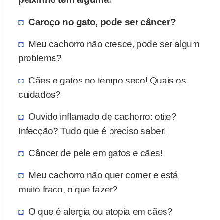
a
ú
Caroço no gato, pode ser câncer?
d
Meu cachorro não cresce, pode ser algum
e
problema?
a
n
Cães e gatos no tempo seco! Quais os
i
cuidados?
m
Ouvido inflamado de cachorro: otite?
a
Infecção? Tudo que é preciso saber!
l
Câncer de pele em gatos e cães!
Meu cachorro não quer comer e está
muito fraco, o que fazer?
O que é alergia ou atopia em cães?