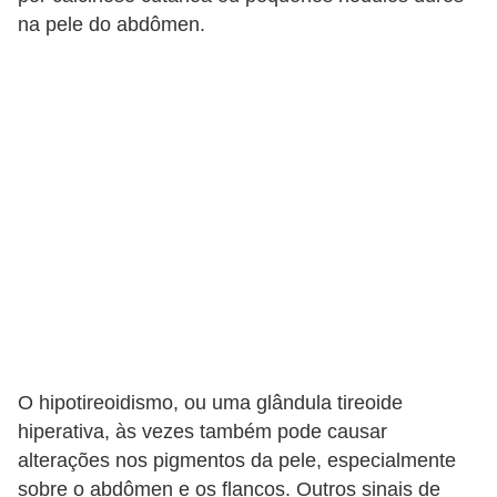
A
na pele do abdômen.
n
i
m
a
i
s
d
e
e
s
t
i
O hipotireoidismo, ou uma glândula tireoide
hiperativa, às vezes também pode causar
m
alterações nos pigmentos da pele, especialmente
a
sobre o abdômen e os flancos. Outros sinais de