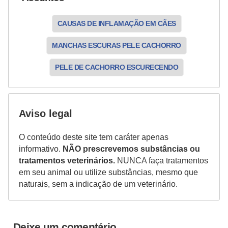
a
ç
CAUSAS DE INFLAMAÇÃO EM CÃES
ã
MANCHAS ESCURAS PELE CACHORRO
o
e
PELE DE CACHORRO ESCURECENDO
a
l
i
Aviso legal
m
O conteúdo deste site tem caráter apenas
e
informativo.
NÃO prescrevemos substâncias ou
n
tratamentos veterinários.
NUNCA faça tratamentos
em seu animal ou utilize substâncias, mesmo que
t
naturais, sem a indicação de um veterinário.
a
ç
ã
Deixe um comentário