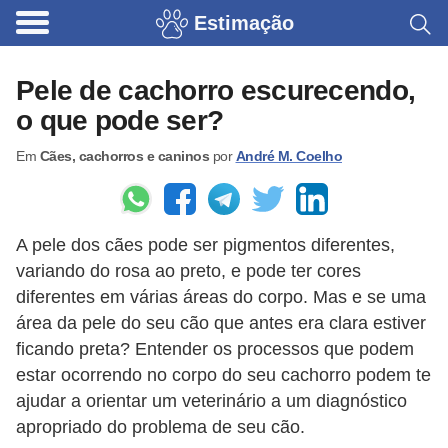
Estimação
B
r
Pele de cachorro escurecendo,
i
o que pode ser?
n
Em
Cães, cachorros e caninos
por
André M. Coelho
q
u
e
A pele dos cães pode ser pigmentos diferentes,
d
variando do rosa ao preto, e pode ter cores
o
diferentes em várias áreas do corpo. Mas e se uma
s
área da pele do seu cão que antes era clara estiver
p
ficando preta? Entender os processos que podem
a
estar ocorrendo no corpo do seu cachorro podem te
ajudar a orientar um veterinário a um diagnóstico
r
apropriado do problema de seu cão.
a