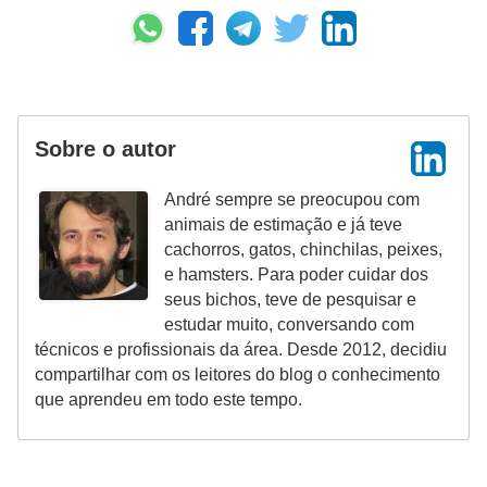
t
e
i
s
e
Sobre o autor
a
André sempre se preocupou com
n
animais de estimação e já teve
f
cachorros, gatos, chinchilas, peixes,
e hamsters. Para poder cuidar dos
í
seus bichos, teve de pesquisar e
b
estudar muito, conversando com
i
técnicos e profissionais da área. Desde 2012, decidiu
o
compartilhar com os leitores do blog o conhecimento
que aprendeu em todo este tempo.
s
P
r