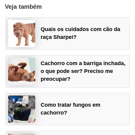
Veja também
o
d
u
Quais os cuidados com cão da
t
raça Sharpei?
o
s
p
Cachorro com a barriga inchada,
o que pode ser? Preciso me
a
preocupar?
r
a
a
Como tratar fungos em
n
cachorro?
i
m