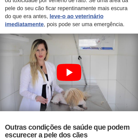
ou toxicidade por veneno de rato. Se uma área da
r
pele do seu cão ficar repentinamente mais escura
o
do que era antes,
leve-o ao veterinário
s
imediatamente
, pois pode ser uma emergência.
e
c
a
n
i
n
o
s
G
a
t
Outras condições de saúde que podem
escurecer a pele dos cães
o