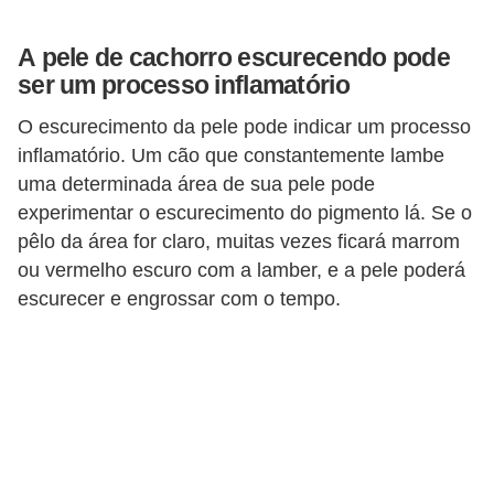
d
A pele de cachorro escurecendo pode
e
ser um processo inflamatório
r
O escurecimento da pele pode indicar um processo
e
inflamatório. Um cão que constantemente lambe
a
uma determinada área de sua pele pode
d
experimentar o escurecimento do pigmento lá. Se o
o
pêlo da área for claro, muitas vezes ficará marrom
t
ou vermelho escuro com a lamber, e a pele poderá
a
escurecer e engrossar com o tempo.
r
F
i
l
h