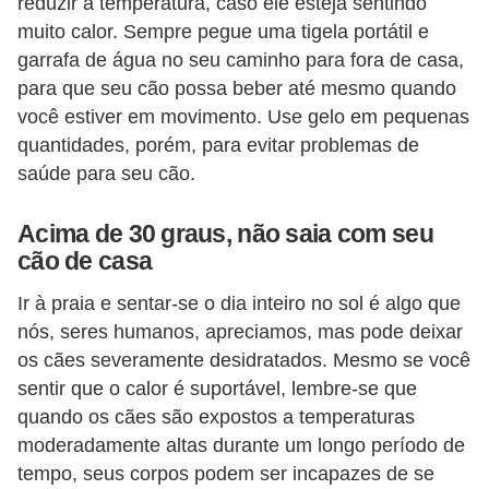
reduzir a temperatura, caso ele esteja sentindo
c
muito calor. Sempre pegue uma tigela portátil e
o
garrafa de água no seu caminho para fora de casa,
s
para que seu cão possa beber até mesmo quando
você estiver em movimento. Use gelo em pequenas
A
quantidades, porém, para evitar problemas de
v
saúde para seu cão.
e
s
Acima de 30 graus, não saia com seu
o
cão de casa
r
Ir à praia e sentar-se o dia inteiro no sol é algo que
n
nós, seres humanos, apreciamos, mas pode deixar
a
os cães severamente desidratados. Mesmo se você
m
sentir que o calor é suportável, lembre-se que
quando os cães são expostos a temperaturas
e
moderadamente altas durante um longo período de
n
tempo, seus corpos podem ser incapazes de se
t