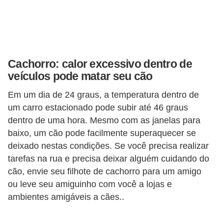
d
e
r
e
Cachorro: calor excessivo dentro de
a
veículos pode matar seu cão
d
Em um dia de 24 graus, a temperatura dentro de
o
um carro estacionado pode subir até 46 graus
t
dentro de uma hora. Mesmo com as janelas para
a
baixo, um cão pode facilmente superaquecer se
r
deixado nestas condições. Se você precisa realizar
tarefas na rua e precisa deixar alguém cuidando do
F
cão, envie seu filhote de cachorro para um amigo
i
ou leve seu amiguinho com você a lojas e
l
ambientes amigáveis a cães..
h