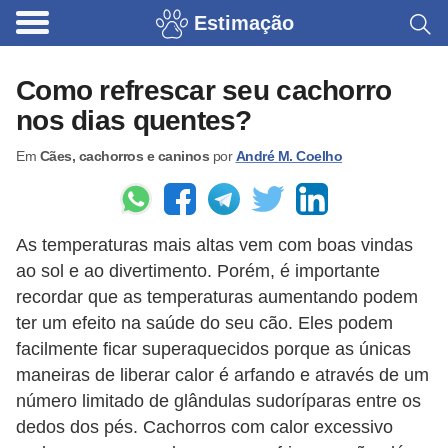
Estimação
B
r
Como refrescar seu cachorro
i
nos dias quentes?
n
Em
Cães, cachorros e caninos
por
André M. Coelho
q
u
e
As temperaturas mais altas vem com boas vindas
d
ao sol e ao divertimento. Porém, é importante
o
recordar que as temperaturas aumentando podem
s
ter um efeito na saúde do seu cão. Eles podem
p
facilmente ficar superaquecidos porque as únicas
a
maneiras de liberar calor é arfando e através de um
número limitado de glândulas sudoríparas entre os
r
dedos dos pés. Cachorros com calor excessivo
a