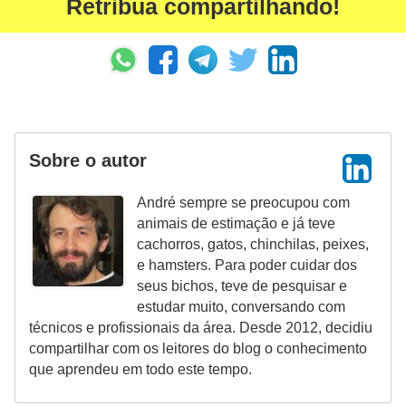
Retribua compartilhando!
a
ç
ã
o
e
a
Sobre o autor
l
i
André sempre se preocupou com
animais de estimação e já teve
m
cachorros, gatos, chinchilas, peixes,
e
e hamsters. Para poder cuidar dos
n
seus bichos, teve de pesquisar e
estudar muito, conversando com
t
técnicos e profissionais da área. Desde 2012, decidiu
a
compartilhar com os leitores do blog o conhecimento
ç
que aprendeu em todo este tempo.
ã