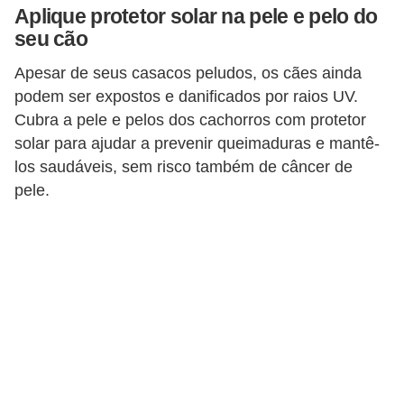
Aplique protetor solar na pele e pelo do
s
seu cão
e
Apesar de seus casacos peludos, os cães ainda
f
podem ser expostos e danificados por raios UV.
e
Cubra a pele e pelos dos cachorros com protetor
l
solar para ajudar a prevenir queimaduras e mantê-
i
los saudáveis, sem risco também de câncer de
n
pele.
o
s
P
e
i
x
e