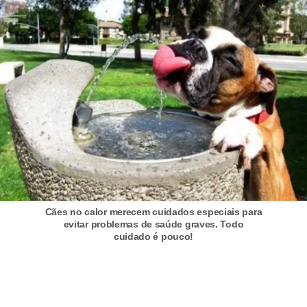
A
n
i
m
a
i
s
d
e
e
s
Cães no calor merecem cuidados especiais para
evitar problemas de saúde graves. Todo
t
cuidado é pouco!
i
m
a