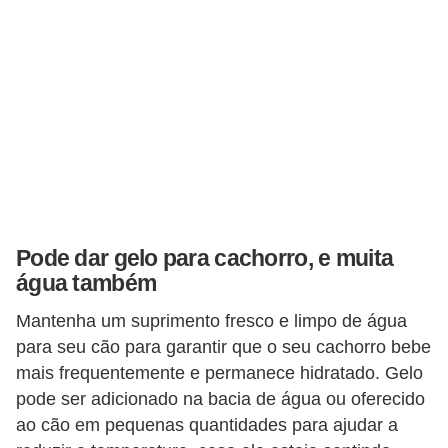
ç
ã
o
A
n
i
m
a
i
Pode dar gelo para cachorro, e muita
água também
s
e
Mantenha um suprimento fresco e limpo de água
x
para seu cão para garantir que o seu cachorro bebe
mais frequentemente e permanece hidratado. Gelo
ó
pode ser adicionado na bacia de água ou oferecido
t
ao cão em pequenas quantidades para ajudar a
i