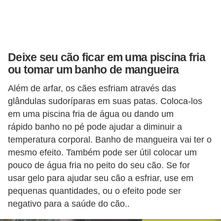
s
o
r
n
Deixe seu cão ficar em uma piscina fria
a
ou tomar um banho de mangueira
m
Além de arfar, os cães esfriam através das
e
glândulas sudoríparas em suas patas. Coloca-los
n
em uma piscina fria de água ou dando um
t
rápido banho no pé pode ajudar a diminuir a
a
temperatura corporal. Banho de mangueira vai ter o
i
mesmo efeito. Também pode ser útil colocar um
s
pouco de água fria no peito do seu cão. Se for
usar gelo para ajudar seu cão a esfriar, use em
R
pequenas quantidades, ou o efeito pode ser
é
negativo para a saúde do cão..
p