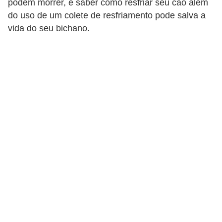
podem morrer, e saber como resfriar seu cão além
p
do uso de um colete de resfriamento pode salva a
e
vida do seu bichano.
t
s
C
o
m
p
r
a
r
,
v
e
n