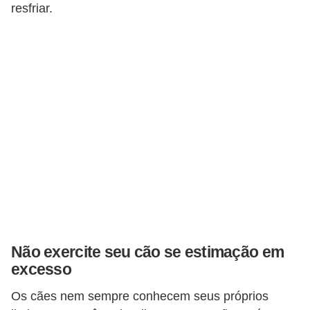
resfriar.
a
i
s
C
ã
e
s
,
c
a
c
Não exercite seu cão se estimação em
h
excesso
o
r
Os cães nem sempre conhecem seus próprios