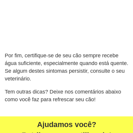
a
i
s
d
e
e
s
Por fim, certifique-se de seu cão sempre recebe
t
água suficiente, especialmente quando está quente.
Se algum destes sintomas persistir, consulte o seu
i
veterinário.
m
a
Tem outras dicas? Deixe nos comentários abaixo
ç
como você faz para refrescar seu cão!
ã
o
Ajudamos você?
R