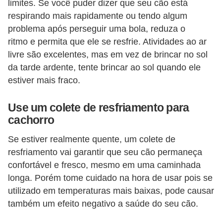
limites. Se você puder dizer que seu cão está
r
respirando mais rapidamente ou tendo algum
o
problema após perseguir uma bola, reduza o
s
ritmo e permita que ele se resfrie. Atividades ao ar
e
livre são excelentes, mas em vez de brincar no sol
c
da tarde ardente, tente brincar ao sol quando ele
a
estiver mais fraco.
n
Use um colete de resfriamento para
i
cachorro
n
o
Se estiver realmente quente, um colete de
resfriamento vai garantir que seu cão permaneça
s
confortável e fresco, mesmo em uma caminhada
G
longa. Porém tome cuidado na hora de usar pois se
a
utilizado em temperaturas mais baixas, pode causar
t
também um efeito negativo a saúde do seu cão.
o