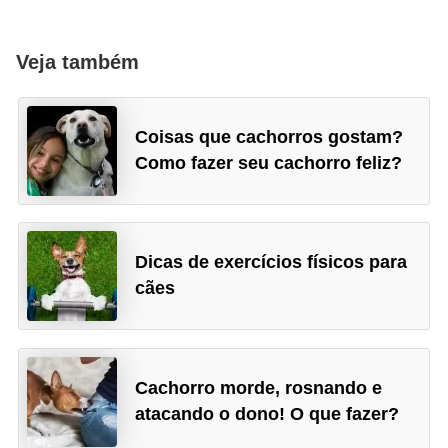
o
R
Veja também
a
ç
Coisas que cachorros gostam?
a
Como fazer seu cachorro feliz?
s
d
e
Dicas de exercícios físicos para
a
cães
n
i
m
a
Cachorro morde, rosnando e
i
atacando o dono! O que fazer?
s