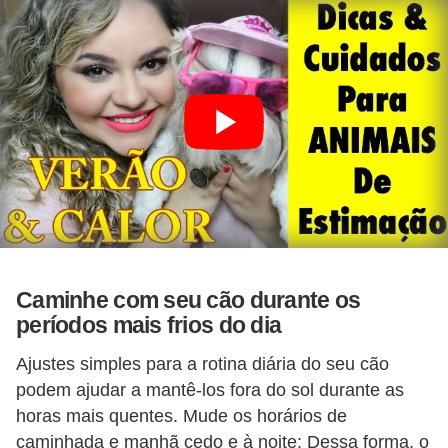
t
e
i
s
e
a
n
f
í
b
Caminhe com seu cão durante os
i
períodos mais frios do dia
o
Ajustes simples para a rotina diária do seu cão
s
podem ajudar a mantê-los fora do sol durante as
horas mais quentes. Mude os horários de
P
caminhada e manhã cedo e à noite; Dessa forma, o
r