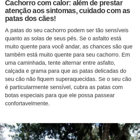
Cachorro com calor: além de prestar
s
atenção aos sintomas, cuidado com as
P
patas dos cães!
e
A patas do seu cachorro podem ser tão sensíveis
t
quanto as solas de seus pés. Se o asfalto está
s
muito quente para você andar, as chances são que
h
também está muito quente para seu cachorro. Em
o
uma caminhada, tente alternar entre asfalto,
calçada e grama para que as patas delicadas do
p
seu cão não fiquem superaquecidas. Se o seu cão
s
é particularmente sensível, cubra as patas com
P
botas especiais para que ele possa passear
e
confortavelmente.
t
s
|