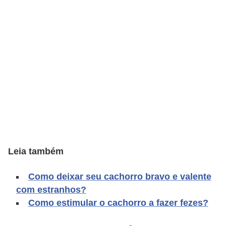
o
t
e
s
e
f
i
l
h
o
Leia também
t
i
Como deixar seu cachorro bravo e valente
n
com estranhos?
h
Como estimular o cachorro a fazer fezes?
o