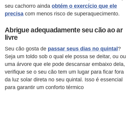
seu cachorro ainda
obtém o exercício que ele
o
precisa
com menos risco de superaquecimento.
d
u
Abrigue adequadamente seu cão ao ar
t
livre
o
Seu cão gosta de
passar seus dias no quintal
?
s
Seja um toldo sob o qual ele possa se deitar, ou ou
p
uma árvore que ele pode descansar embaixo dela,
a
verifique se o seu cão tem um lugar para ficar fora
r
da luz solar direta no seu quintal. Isso é essencial
para garantir um conforto térmico
a
a
n
i
m