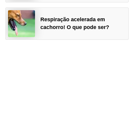
V
Respiração acelerada em
e
cachorro! O que pode ser?
t
e
r
i
n
á
r
i
o
s
e
s