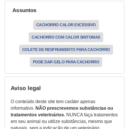
a
Assuntos
ú
d
CACHORRO CALOR EXCESSIVO
e
a
CACHORRO COM CALOR SINTOMAS
n
COLETE DE RESFRIAMENTO PARA CACHORRO
i
PODE DAR GELO PARA CACHORRO
m
a
l
Aviso legal
O conteúdo deste site tem caráter apenas
informativo.
NÃO prescrevemos substâncias ou
tratamentos veterinários.
NUNCA faça tratamentos
em seu animal ou utilize substâncias, mesmo que
naturais, sem a indicação de um veterinário.