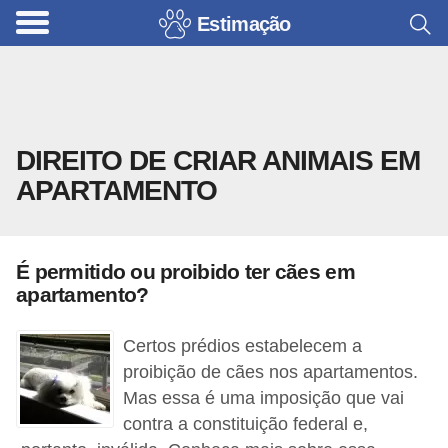
Estimação
B
r
i
n
DIREITO DE CRIAR ANIMAIS EM
q
APARTAMENTO
u
e
d
É permitido ou proibido ter cães em
o
apartamento?
s
p
Certos prédios estabelecem a
a
proibição de cães nos apartamentos.
Mas essa é uma imposição que vai
r
contra a constituição federal e,
a