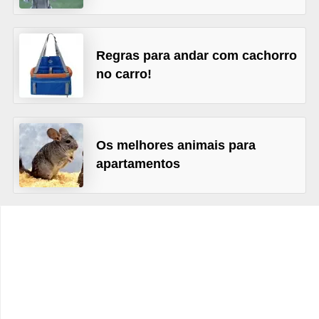
o
t
e
Regras para andar com cachorro
s
no carro!
e
f
i
Os melhores animais para
l
apartamentos
h
o
t
i
n
h
o