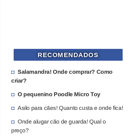
s
P
e
t
s
h
RECOMENDADOS
o
p
Salamandra! Onde comprar? Como
s
criar?
P
O pequenino Poodle Micro Toy
e
Asilo para cães! Quanto custa e onde fica!
t
s
Onde alugar cão de guarda! Qual o
|
preço?