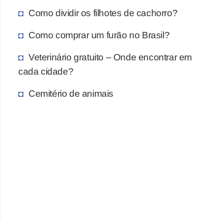
A
Como dividir os filhotes de cachorro?
n
i
Como comprar um furão no Brasil?
m
Veterinário gratuito – Onde encontrar em
a
cada cidade?
i
s
Cemitério de animais
d
e
e
s
t
i
m
a