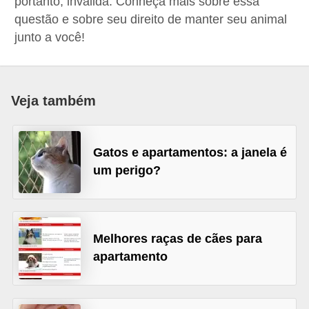
portanto, inválida. Conheça mais sobre essa
p
questão e sobre seu direito de manter seu animal
e
junto a você!
t
s
C
Veja também
o
m
Gatos e apartamentos: a janela é
p
um perigo?
r
a
r
Melhores raças de cães para
,
apartamento
v
e
n