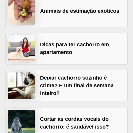
d
Animais de estimação exóticos
e
r
e
a
Dicas para ter cachorro em
apartamento
d
o
t
Deixar cachorro sozinho é
a
crime? E um final de semana
r
inteiro?
F
i
l
Cortar as cordas vocais do
h
cachorro: é saudável isso?