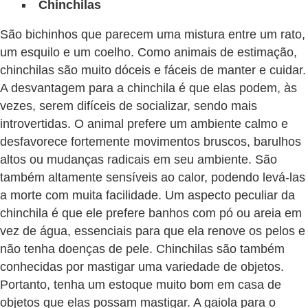
Chinchilas
d
São bichinhos que parecem uma mistura entre um rato,
e
um esquilo e um coelho. Como animais de estimação,
r
chinchilas são muito dóceis e fáceis de manter e cuidar.
e
A desvantagem para a chinchila é que elas podem, às
a
vezes, serem difíceis de socializar, sendo mais
d
introvertidas. O animal prefere um ambiente calmo e
o
desfavorece fortemente movimentos bruscos, barulhos
altos ou mudanças radicais em seu ambiente. São
t
também altamente sensíveis ao calor, podendo levá-las
a
a morte com muita facilidade. Um aspecto peculiar da
r
chinchila é que ele prefere banhos com pó ou areia em
F
vez de água, essenciais para que ela renove os pelos e
não tenha doenças de pele. Chinchilas são também
i
conhecidas por mastigar uma variedade de objetos.
l
Portanto, tenha um estoque muito bom em casa de
h
objetos que elas possam mastigar. A gaiola para o