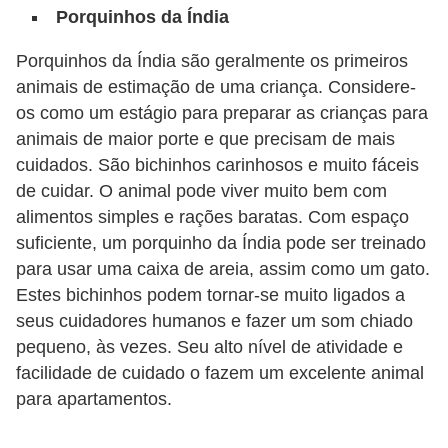
Porquinhos da Índia
o
d
Porquinhos da Índia são geralmente os primeiros
animais de estimação de uma criança. Considere-
u
os como um estágio para preparar as crianças para
t
animais de maior porte e que precisam de mais
o
cuidados. São bichinhos carinhosos e muito fáceis
s
de cuidar. O animal pode viver muito bem com
p
alimentos simples e rações baratas. Com espaço
a
suficiente, um porquinho da Índia pode ser treinado
r
para usar uma caixa de areia, assim como um gato.
Estes bichinhos podem tornar-se muito ligados a
a
seus cuidadores humanos e fazer um som chiado
a
pequeno, às vezes. Seu alto nível de atividade e
n
facilidade de cuidado o fazem um excelente animal
i
para apartamentos.
m