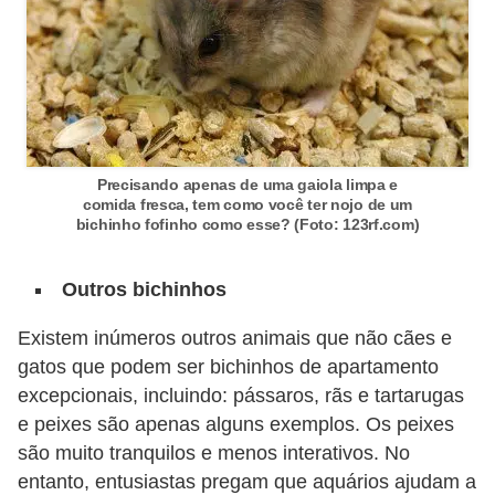
V
e
t
e
r
Precisando apenas de uma gaiola limpa e
i
comida fresca, tem como você ter nojo de um
bichinho fofinho como esse? (Foto: 123rf.com)
n
á
Outros bichinhos
r
i
Existem inúmeros outros animais que não cães e
gatos que podem ser bichinhos de apartamento
o
excepcionais, incluindo: pássaros, rãs e tartarugas
s
e peixes são apenas alguns exemplos. Os peixes
e
são muito tranquilos e menos interativos. No
s
entanto, entusiastas pregam que aquários ajudam a