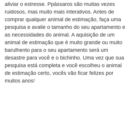
a
aliviar o estresse. Ppássaros são muitas vezes
ú
ruidosos, mas muito mais interativos. Antes de
comprar qualquer animal de estimação, faça uma
d
pesquisa e avalie o tamanho do seu apartamento e
e
as necessidades do animal. A aquisição de um
a
animal de estimação que é muito grande ou muito
n
barulhento para o seu apartamento será um
i
desastre para você e o bichinho. Uma vez que sua
m
pesquisa está completa e você escolheu o animal
a
de estimação certo, vocês vão ficar felizes por
muitos anos!
l