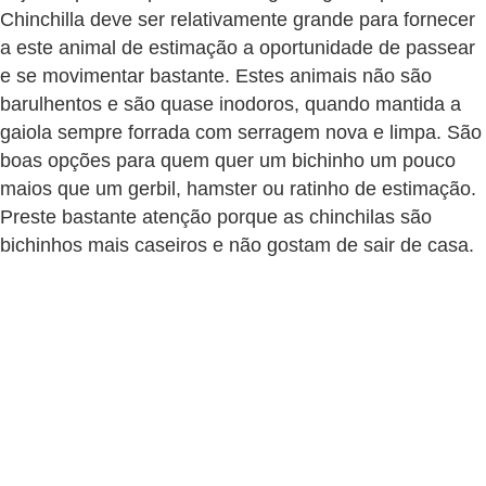
o
Chinchilla deve ser relativamente grande para fornecer
t
a este animal de estimação a oportunidade de passear
e
e se movimentar bastante. Estes animais não são
barulhentos e são quase inodoros, quando mantida a
s
gaiola sempre forrada com serragem nova e limpa. São
e
boas opções para quem quer um bichinho um pouco
f
maios que um gerbil, hamster ou ratinho de estimação.
i
Preste bastante atenção porque as chinchilas são
l
bichinhos mais caseiros e não gostam de sair de casa.
h
o
t
i
n
h
o