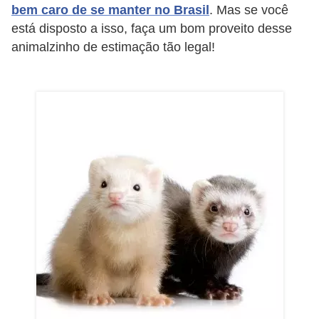
bem caro de se manter no Brasil
. Mas se você
a
está disposto a isso, faça um bom proveito desse
i
animalzinho de estimação tão legal!
s
C
ã
e
s
,
c
a
c
h
o
r