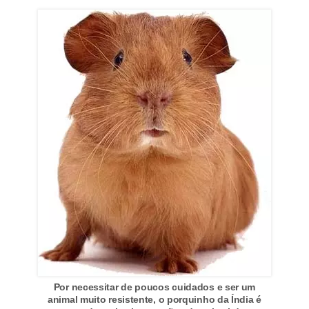
a
i
s
d
e
e
s
t
i
m
a
ç
ã
o
Por necessitar de poucos cuidados e ser um
R
animal muito resistente, o porquinho da Índia é