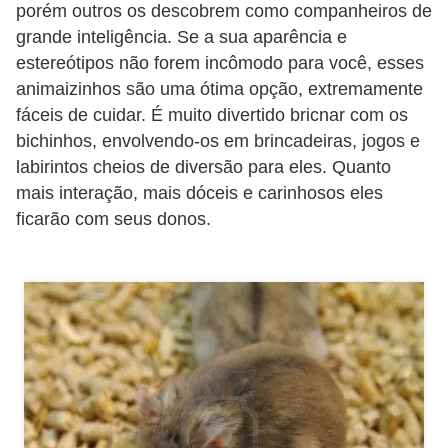
porém outros os descobrem como companheiros de
o
grande inteligência. Se a sua aparência e
R
estereótipos não forem incômodo para você, esses
a
animaizinhos são uma ótima opção, extremamente
ç
fáceis de cuidar. É muito divertido bricnar com os
bichinhos, envolvendo-os em brincadeiras, jogos e
a
labirintos cheios de diversão para eles. Quanto
s
mais interação, mais dóceis e carinhosos eles
d
ficarão com seus donos.
e
a
n
i
m
a
i
s