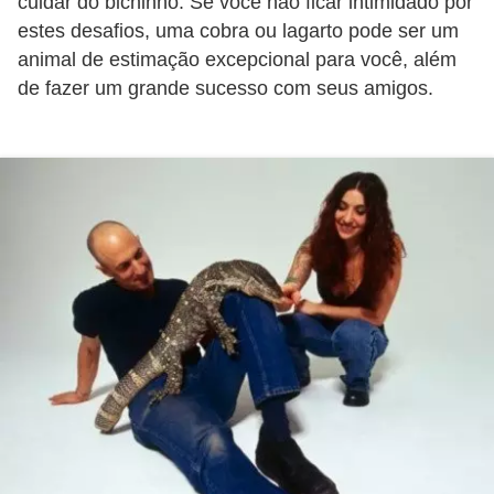
cuidar do bichinho. Se você não ficar intimidado por
s
estes desafios, uma cobra ou lagarto pode ser um
o
animal de estimação excepcional para você, além
r
de fazer um grande sucesso com seus amigos.
n
a
m
e
n
t
a
i
s
R
é
p