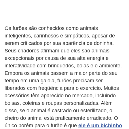
c
o
s
Os furões são conhecidos como animais
A
inteligentes, carinhosos e simpáticos, apesar de
v
serem criticados por sua aparência de doninha.
e
Seus criadores afirmam que eles são animais
excepcionais por causa de sua alta energia e
s
interatividade com brinquedos, bolas e o ambiente.
o
Embora os animais passem a maior parte do seu
r
tempo em uma gaiola, furões precisam ser
n
liberados com freqüência para o exercício. Muitos
a
acessórios têm aparecido no mercado, incluindo
m
bolsas, coleiras e roupas personalizadas. Além
disso, se o animal é castrado ou esterilizado, o
e
cheiro do animal está praticamente erradicado. O
n
único porém para o furão é que
ele é um bichinho
t