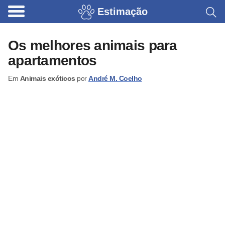
Estimação
B
r
Os melhores animais para
i
apartamentos
n
Em
Animais exóticos
por
André M. Coelho
q
u
e
d
o
s
p
a
r
a