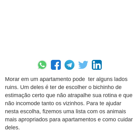
p
e
t
s
C
o
m
p
Morar em um apartamento pode ter alguns lados
r
ruins. Um deles é ter de escolher o bichinho de
a
estimação certo que não atrapalhe sua rotina e que
r
não incomode tanto os vizinhos. Para te ajudar
,
nesta escolha, fizemos uma lista com os animais
v
mais apropriados para apartamentos e como cuidar
deles.
e
n