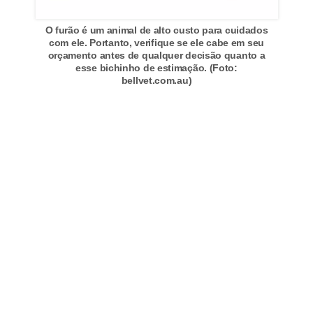
r
o
O furão é um animal de alto custo para cuidados
com ele. Portanto, verifique se ele cabe em seu
s
orçamento antes de qualquer decisão quanto a
esse bichinho de estimação. (Foto:
e
bellvet.com.au)
c
a
n
i
n
o
s
G
a
t
o