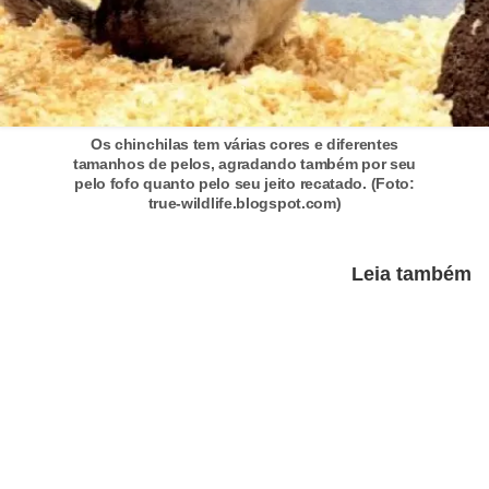
A
n
i
m
a
Os chinchilas tem várias cores e diferentes
i
tamanhos de pelos, agradando também por seu
pelo fofo quanto pelo seu jeito recatado. (Foto:
s
true-wildlife.blogspot.com)
d
e
Leia também
e
s
t
i
m
a