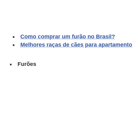
ç
ã
o
A
Como comprar um furão no Brasil?
n
Melhores raças de cães para apartamento
i
m
Furões
a
i
s
e
x
ó
t
i