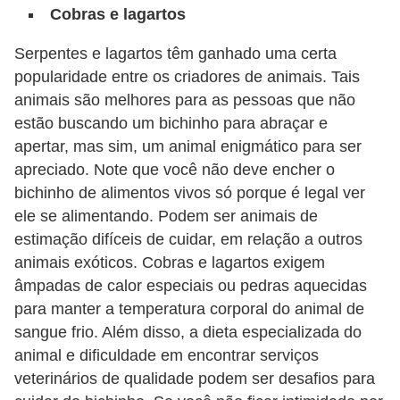
Cobras e lagartos
s
e
Serpentes e lagartos têm ganhado uma certa
f
popularidade entre os criadores de animais. Tais
e
animais são melhores para as pessoas que não
estão buscando um bichinho para abraçar e
l
apertar, mas sim, um animal enigmático para ser
i
apreciado. Note que você não deve encher o
n
bichinho de alimentos vivos só porque é legal ver
o
ele se alimentando. Podem ser animais de
s
estimação difíceis de cuidar, em relação a outros
animais exóticos. Cobras e lagartos exigem
P
âmpadas de calor especiais ou pedras aquecidas
e
para manter a temperatura corporal do animal de
i
sangue frio. Além disso, a dieta especializada do
x
animal e dificuldade em encontrar serviços
e
veterinários de qualidade podem ser desafios para