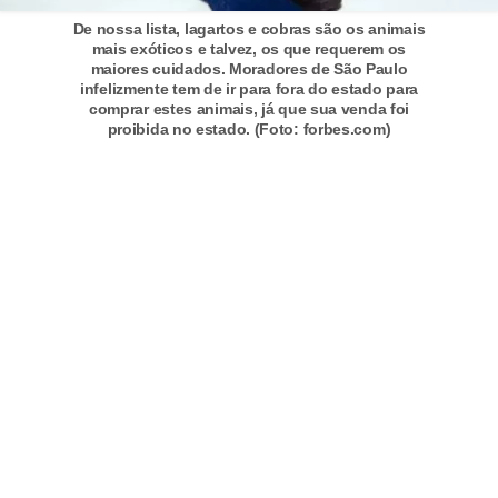
t
De nossa lista, lagartos e cobras são os animais
mais exóticos e talvez, os que requerem os
e
maiores cuidados. Moradores de São Paulo
i
infelizmente tem de ir para fora do estado para
comprar estes animais, já que sua venda foi
s
proibida no estado. (Foto: forbes.com)
e
a
n
f
í
b
i
o
s
P
r