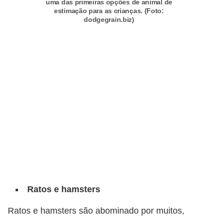
uma das primeiras opções de animal de
a
estimação para as crianças. (Foto:
ç
dodgegrain.biz)
ã
o
e
a
l
i
m
e
n
t
a
Ratos e hamsters
ç
ã
Ratos e hamsters são abominado por muitos,