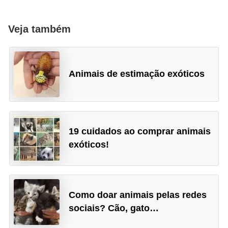
t
e
Veja também
i
s
e
Animais de estimação exóticos
a
n
f
í
19 cuidados ao comprar animais
exóticos!
b
i
o
s
Como doar animais pelas redes
sociais? Cão, gato…
P
r