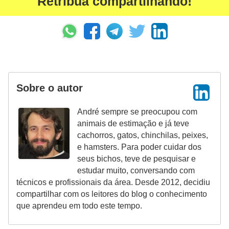
Retribua compartilhando!
s
o
r
n
a
m
Sobre o autor
e
n
André sempre se preocupou com
animais de estimação e já teve
t
cachorros, gatos, chinchilas, peixes,
a
e hamsters. Para poder cuidar dos
i
seus bichos, teve de pesquisar e
s
estudar muito, conversando com
técnicos e profissionais da área. Desde 2012, decidiu
R
compartilhar com os leitores do blog o conhecimento
é
que aprendeu em todo este tempo.
p