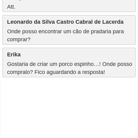
o
Att.
R
Leonardo da Silva Castro Cabral de Lacerda
a
Onde posso encontrar um cão de pradaria para
ç
comprar?
a
s
Erika
d
Gostaria de criar um porco espinho…! Onde posso
compralo? Fico aguardando a resposta!
e
a
n
i
m
a
i
s