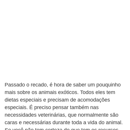
o
t
e
s
e
f
i
l
h
o
Passado o recado, é hora de saber um pouquinho
t
mais sobre os animais exóticos. Todos eles tem
i
dietas especiais e precisam de acomodações
n
especiais. É preciso pensar também nas
necessidades veterinárias, que normalmente são
h
caras e necessárias durante toda a vida do animal.
o