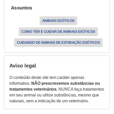
a
i
Assuntos
s
ANIMAIS EXÓTICOS
d
e
COMO TER E CUIDAR DE ANIMAIS EXÓTICOS
e
CUIDANDO DE ANIMAIS DE ESTIMAÇÃO EXÓTICOS
s
t
i
Aviso legal
m
a
O conteúdo deste site tem caráter apenas
informativo.
NÃO prescrevemos substâncias ou
ç
tratamentos veterinários.
NUNCA faça tratamentos
ã
em seu animal ou utilize substâncias, mesmo que
o
naturais, sem a indicação de um veterinário.
R