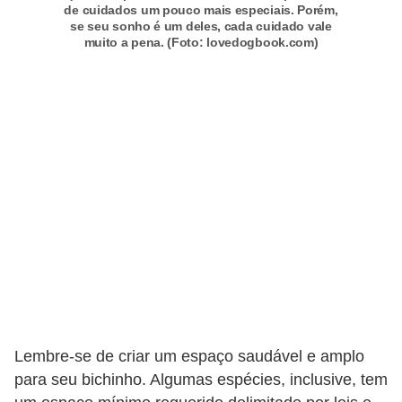
A
de cuidados um pouco mais especiais. Porém,
se seu sonho é um deles, cada cuidado vale
n
muito a pena. (Foto: lovedogbook.com)
i
m
a
i
s
d
e
e
s
t
i
m
Lembre-se de criar um espaço saudável e amplo
a
para seu bichinho. Algumas espécies, inclusive, tem