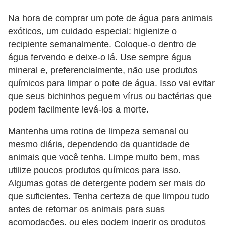
a
Na hora de comprar um pote de água para animais
i
exóticos, um cuidado especial: higienize o
s
recipiente semanalmente. Coloque-o dentro de
água fervendo e deixe-o lá. Use sempre água
C
mineral e, preferencialmente, não use produtos
ã
químicos para limpar o pote de água. Isso vai evitar
e
que seus bichinhos peguem vírus ou bactérias que
s
podem facilmente levá-los a morte.
,
Mantenha uma rotina de limpeza semanal ou
c
mesmo diária, dependendo da quantidade de
a
animais que você tenha. Limpe muito bem, mas
c
utilize poucos produtos químicos para isso.
Algumas gotas de detergente podem ser mais do
h
que suficientes. Tenha certeza de que limpou tudo
o
antes de retornar os animais para suas
r
acomodações, ou eles podem ingerir os produtos