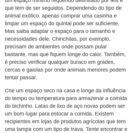
um espaço mínimo requerido delimitado por leis e
ç
que tem de ser seguidos. Dependendo do tipo de
ã
animal exótico, apenas comprar uma casinha e
o
limpar um espaço do quintal pode ser suficiente.
A
Mas saiba adaptar o espaço para o tamanho e
necessidades dele. Chinchilas, por exemplo,
n
precisam de ambientes onde possam pular
i
bastante, mas que fiquem longe do calor. Também,
m
é preciso verificar qualquer buraco em grades,
a
cercas e gaiolas por onde animais menores podem
i
tentar passar.
s
Crie um espaço seco na casa e longe da influência
e
do tempo ou temperatura para armazenar a comida
x
do bichinho. Latas de lixo de aço novas podem ser
ó
um bom lugar para estocar a comida. Existem
t
recipientes em lojas de produtos agrícolas que tem
i
uma tampa com um tipo de trava. Tente encontrar e