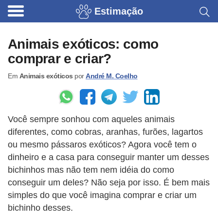
Estimação
B
r
Animais exóticos: como
i
comprar e criar?
n
Em
Animais exóticos
por
André M. Coelho
q
u
e
Você sempre sonhou com aqueles animais
d
diferentes, como cobras, aranhas, furões, lagartos
o
ou mesmo pássaros exóticos? Agora você tem o
s
dinheiro e a casa para conseguir manter um desses
p
bichinhos mas não tem nem idéia do como
a
conseguir um deles? Não seja por isso. É bem mais
simples do que você imagina comprar e criar um
r
bichinho desses.
a