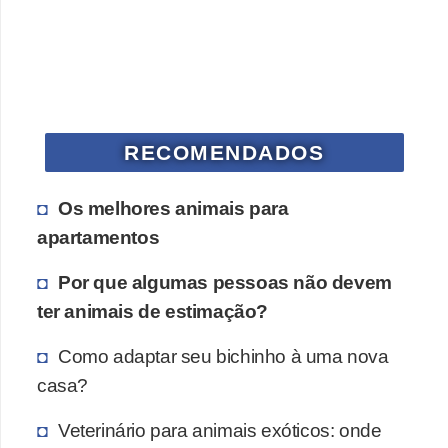
V
e
t
e
RECOMENDADOS
r
i
Os melhores animais para
n
apartamentos
á
r
Por que algumas pessoas não devem
i
ter animais de estimação?
o
Como adaptar seu bichinho à uma nova
s
casa?
e
s
Veterinário para animais exóticos: onde