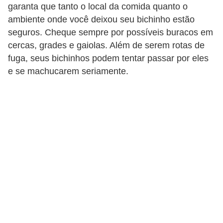
garanta que tanto o local da comida quanto o
c
ambiente onde você deixou seu bichinho estão
o
seguros. Cheque sempre por possíveis buracos em
s
cercas, grades e gaiolas. Além de serem rotas de
A
fuga, seus bichinhos podem tentar passar por eles
e se machucarem seriamente.
v
e
s
o
r
n
a
m
e
n
t