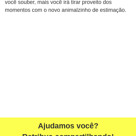
você souber, mais você irá tirar proveito dos
s
momentos com o novo animalzinho de estimação.
e
f
e
l
i
n
o
s
P
e
i
x
Ajudamos você?
e