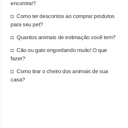
a
encontrar?
ú
Como ter descontos ao comprar produtos
d
para seu pet?
e
a
Quantos animais de estimação você tem?
n
Cão ou gato engordando muito! O que
i
fazer?
m
Como tirar o cheiro dos animais de sua
a
casa?
l