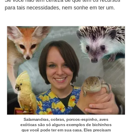
Se você não tem certeza de que tem os recursos
s
para tais necessidades, nem sonhe em ter um.
P
e
t
s
h
o
p
s
P
e
t
s
Salamandras, cobras, porcos-espinho, aves
|
exóticas são só alguns exemplos de bichinhos
que você pode ter em sua casa. Eles precisam