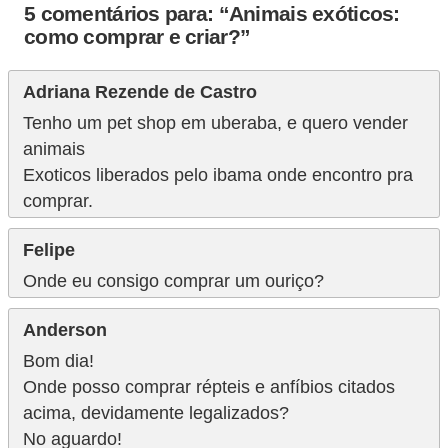
a
5 comentários para: “Animais exóticos:
como comprar e criar?”
ç
ã
Adriana Rezende de Castro
o
Tenho um pet shop em uberaba, e quero vender
e
animais
a
Exoticos liberados pelo ibama onde encontro pra
l
comprar.
i
Felipe
m
Onde eu consigo comprar um ouriço?
e
n
Anderson
t
Bom dia!
a
Onde posso comprar répteis e anfíbios citados
ç
acima, devidamente legalizados?
ã
No aguardo!