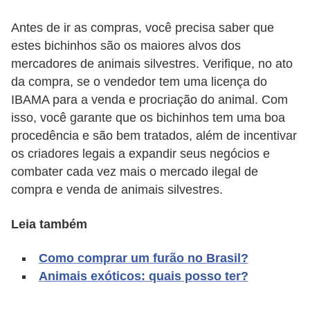
d
Antes de ir as compras, você precisa saber que
e
estes bichinhos são os maiores alvos dos
r
mercadores de animais silvestres. Verifique, no ato
e
da compra, se o vendedor tem uma licença do
IBAMA para a venda e procriação do animal. Com
a
isso, você garante que os bichinhos tem uma boa
d
procedência e são bem tratados, além de incentivar
o
os criadores legais a expandir seus negócios e
t
combater cada vez mais o mercado ilegal de
a
compra e venda de animais silvestres.
r
Leia também
F
i
Como comprar um furão no Brasil?
l
Animais exóticos: quais posso ter?
h