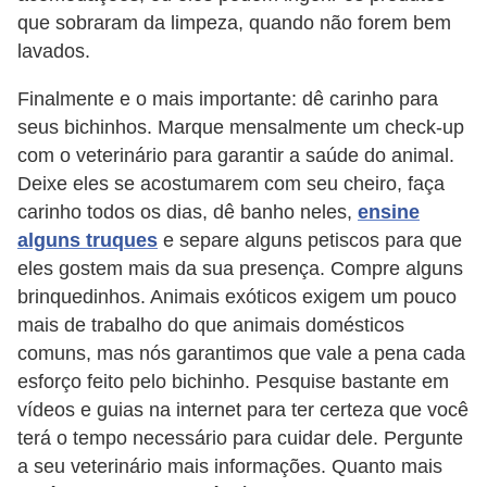
r
que sobraram da limpeza, quando não forem bem
o
lavados.
s
Finalmente e o mais importante: dê carinho para
e
seus bichinhos. Marque mensalmente um check-up
c
com o veterinário para garantir a saúde do animal.
a
Deixe eles se acostumarem com seu cheiro, faça
n
carinho todos os dias, dê banho neles,
ensine
i
alguns truques
e separe alguns petiscos para que
eles gostem mais da sua presença. Compre alguns
n
brinquedinhos. Animais exóticos exigem um pouco
o
mais de trabalho do que animais domésticos
s
comuns, mas nós garantimos que vale a pena cada
G
esforço feito pelo bichinho. Pesquise bastante em
vídeos e guias na internet para ter certeza que você
a
terá o tempo necessário para cuidar dele. Pergunte
t
a seu veterinário mais informações. Quanto mais
o