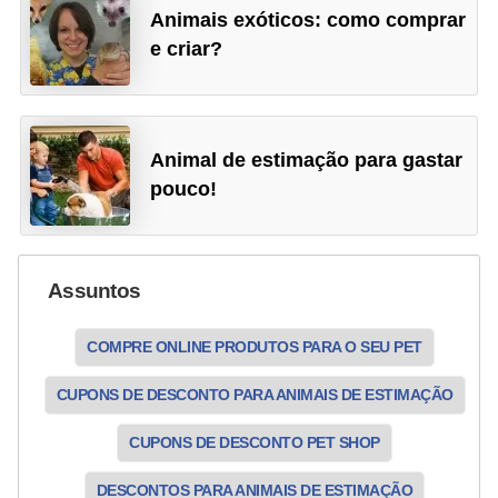
o
Animais exóticos: como comprar
e criar?
R
a
ç
a
Animal de estimação para gastar
pouco!
s
d
e
Assuntos
a
n
COMPRE ONLINE PRODUTOS PARA O SEU PET
i
m
CUPONS DE DESCONTO PARA ANIMAIS DE ESTIMAÇÃO
a
CUPONS DE DESCONTO PET SHOP
i
DESCONTOS PARA ANIMAIS DE ESTIMAÇÃO
s