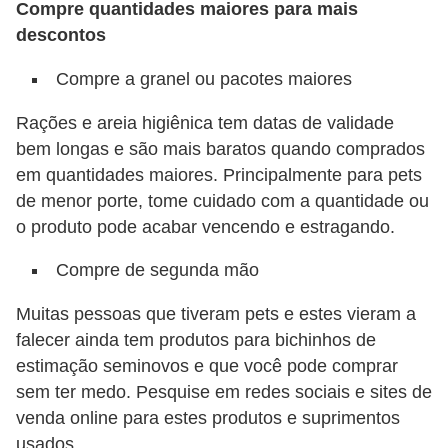
Compre quantidades maiores para mais
r
descontos
o
s
Compre a granel ou pacotes maiores
e
Rações e areia higiênica tem datas de validade
c
bem longas e são mais baratos quando comprados
a
em quantidades maiores. Principalmente para pets
n
de menor porte, tome cuidado com a quantidade ou
i
o produto pode acabar vencendo e estragando.
n
Compre de segunda mão
o
s
Muitas pessoas que tiveram pets e estes vieram a
falecer ainda tem produtos para bichinhos de
G
estimação seminovos e que você pode comprar
a
sem ter medo. Pesquise em redes sociais e sites de
t
venda online para estes produtos e suprimentos
o
usados.