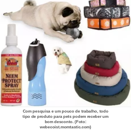
A
n
i
m
a
i
s
d
e
e
s
t
i
Com pesquisa e um pouco de trabalho, todo
m
tipo de produto para pets podem receber um
bom desconto. (Foto:
a
webecoist.momtastic.com)