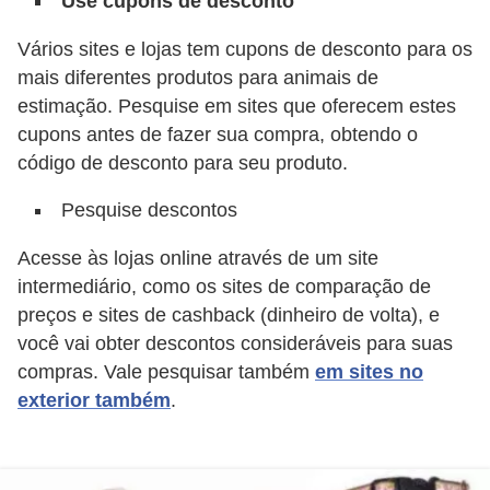
Use cupons de desconto
s
Vários sites e lojas tem cupons de desconto para os
P
mais diferentes produtos para animais de
e
estimação. Pesquise em sites que oferecem estes
t
cupons antes de fazer sua compra, obtendo o
s
código de desconto para seu produto.
h
Pesquise descontos
o
p
Acesse às lojas online através de um site
s
intermediário, como os sites de comparação de
preços e sites de cashback (dinheiro de volta), e
P
você vai obter descontos consideráveis para suas
e
compras. Vale pesquisar também
em sites no
t
exterior também
.
s
|