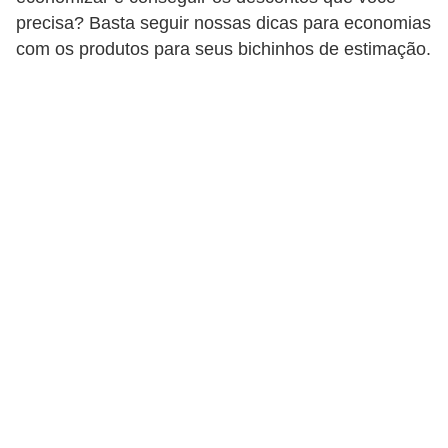
p
precisa? Basta seguir nossas dicas para economias
e
com os produtos para seus bichinhos de estimação.
t
s
C
o
m
p
r
a
r
,
v
e
n