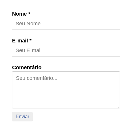
a
ú
Nome *
d
e
a
E-mail *
n
i
m
Comentário
a
l