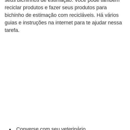
s
reciclar produtos e fazer seus produtos para
o
bichinho de estimação com recicláveis. Há vários
r
guias e instruções na internet para te ajudar nessa
n
tarefa.
a
m
e
n
t
a
i
s
R
é
p
Converse com seu veterinário