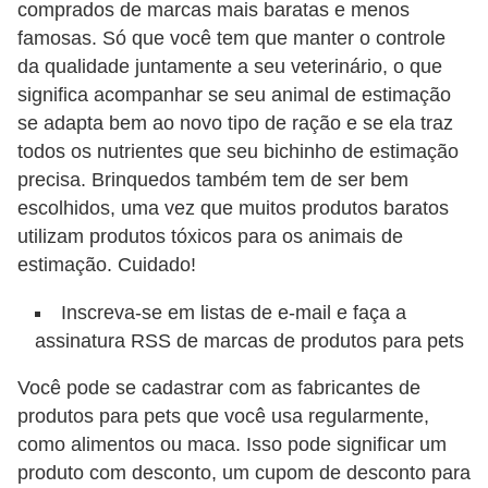
comprados de marcas mais baratas e menos
c
famosas. Só que você tem que manter o controle
o
da qualidade juntamente a seu veterinário, o que
s
significa acompanhar se seu animal de estimação
se adapta bem ao novo tipo de ração e se ela traz
A
todos os nutrientes que seu bichinho de estimação
v
precisa. Brinquedos também tem de ser bem
e
escolhidos, uma vez que muitos produtos baratos
s
utilizam produtos tóxicos para os animais de
o
estimação. Cuidado!
r
Inscreva-se em listas de e-mail e faça a
n
assinatura RSS de marcas de produtos para pets
a
m
Você pode se cadastrar com as fabricantes de
produtos para pets que você usa regularmente,
e
como alimentos ou maca. Isso pode significar um
n
produto com desconto, um cupom de desconto para
t