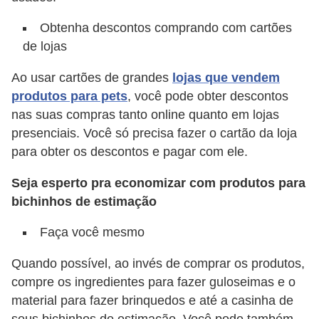
s
Obtenha descontos comprando com cartões
e
de lojas
f
Ao usar cartões de grandes
lojas que vendem
e
produtos para pets
, você pode obter descontos
l
nas suas compras tanto online quanto em lojas
i
presenciais. Você só precisa fazer o cartão da loja
n
para obter os descontos e pagar com ele.
o
Seja esperto pra economizar com produtos para
s
bichinhos de estimação
P
Faça você mesmo
e
i
Quando possível, ao invés de comprar os produtos,
x
compre os ingredientes para fazer guloseimas e o
e
material para fazer brinquedos e até a casinha de
seus bichinhos de estimação. Você pode também