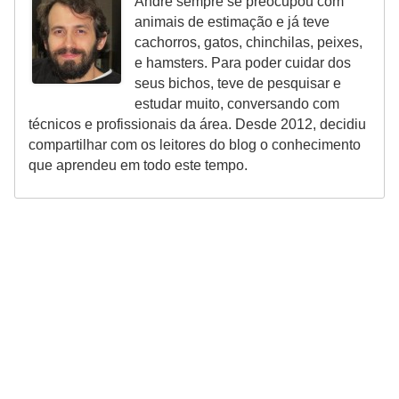
a
André sempre se preocupou com
animais de estimação e já teve
i
cachorros, gatos, chinchilas, peixes,
s
e hamsters. Para poder cuidar dos
d
seus bichos, teve de pesquisar e
estudar muito, conversando com
e
técnicos e profissionais da área. Desde 2012, decidiu
e
compartilhar com os leitores do blog o conhecimento
s
que aprendeu em todo este tempo.
t
i
m
a
ç
ã
o
R