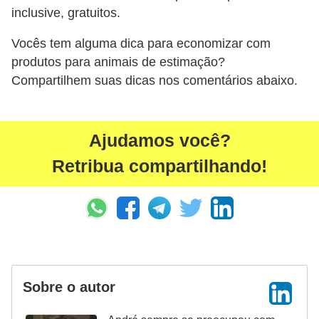
inclusive, gratuitos.
o
d
Vocês tem alguma dica para economizar com
produtos para animais de estimação?
u
Compartilhem suas dicas nos comentários abaixo.
t
o
s
Ajudamos você?
p
Retribua compartilhando!
a
r
a
a
n
i
Sobre o autor
m