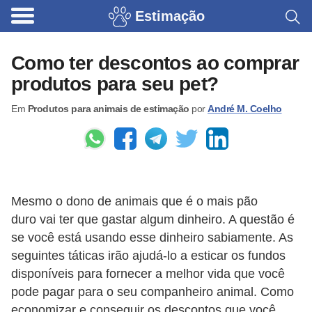
Estimação
B
r
Como ter descontos ao comprar
i
produtos para seu pet?
n
Em
Produtos para animais de estimação
por
André M. Coelho
q
u
e
d
o
Mesmo o dono de animais que é o mais pão
s
duro vai ter que gastar algum dinheiro. A questão é
se você está usando esse dinheiro sabiamente. As
p
seguintes táticas irão ajudá-lo a esticar os fundos
a
disponíveis para fornecer a melhor vida que você
r
pode pagar para o seu companheiro animal. Como
a
economizar e conseguir os descontos que você