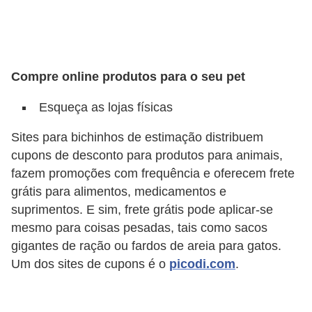
d
e
r
Compre online produtos para o seu pet
e
a
Esqueça as lojas físicas
d
Sites para bichinhos de estimação distribuem
o
cupons de desconto para produtos para animais,
t
fazem promoções com frequência e oferecem frete
a
grátis para alimentos, medicamentos e
r
suprimentos. E sim, frete grátis pode aplicar-se
mesmo para coisas pesadas, tais como sacos
F
gigantes de ração ou fardos de areia para gatos.
i
Um dos sites de cupons é o
picodi.com
.
l
h