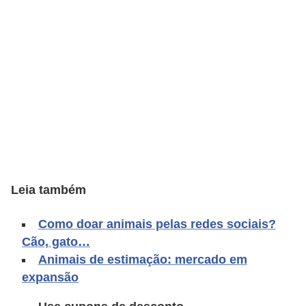
o
t
e
s
e
f
i
l
h
o
Leia também
t
Como doar animais pelas redes sociais?
i
Cão, gato…
n
Animais de estimação: mercado em
h
expansão
o