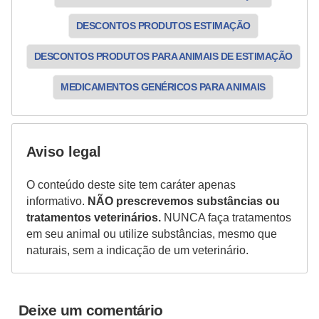
V
DESCONTOS PRODUTOS ESTIMAÇÃO
e
DESCONTOS PRODUTOS PARA ANIMAIS DE ESTIMAÇÃO
t
MEDICAMENTOS GENÉRICOS PARA ANIMAIS
e
r
i
Aviso legal
n
á
O conteúdo deste site tem caráter apenas
r
informativo.
NÃO prescrevemos substâncias ou
i
tratamentos veterinários.
NUNCA faça tratamentos
em seu animal ou utilize substâncias, mesmo que
o
naturais, sem a indicação de um veterinário.
s
e
s
Deixe um comentário