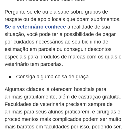
t
Pergunte se ele ou ela sabe sobre grupos de
e
resgate ou de apoio locais que doam suprimentos.
i
Se o veterinário conhece
a realidade de sua
s
situação, você pode ter a possibilidade de pagar
e
por cuidados necessários ao seu bichinho de
a
estimação em parcela ou conseguir descontos
n
especiais para produtos de marcas com os quais o
veterinário tem parcerias.
f
í
Consiga alguma coisa de graça
b
Algumas cidades já oferecem hospitais para
i
animais gratuitamente, além de castração gratuita.
o
Faculdades de veterinária precisam sempre de
s
animais para seus alunos praticarem, e cirurgias e
procedimentos mais complicados podem ser muito
P
mais baratos em faculdades por isso, podendo ser,
r