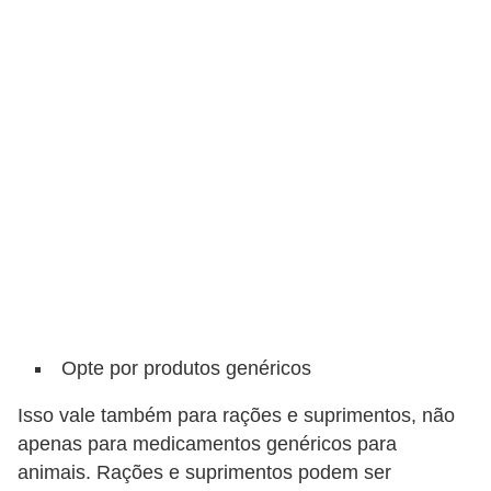
ç
ã
o
A
n
i
m
a
i
s
e
Opte por produtos genéricos
x
ó
Isso vale também para rações e suprimentos, não
t
apenas para medicamentos genéricos para
animais. Rações e suprimentos podem ser
i