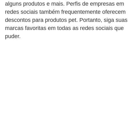
alguns produtos e mais. Perfis de empresas em
a
redes sociais também frequentemente oferecem
i
descontos para produtos pet. Portanto, siga suas
s
marcas favoritas em todas as redes sociais que
puder.
C
ã
e
s
,
c
a
c
h
o
r