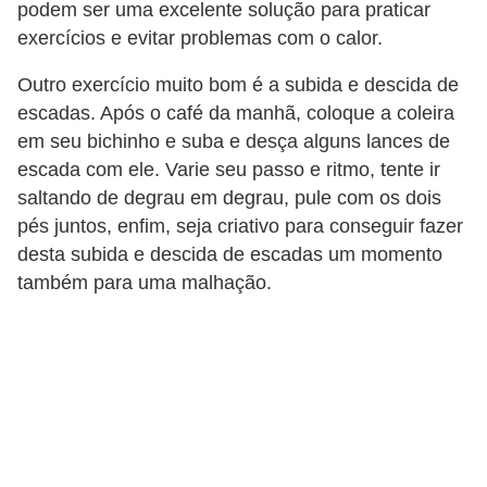
podem ser uma excelente solução para praticar
c
exercícios e evitar problemas com o calor.
o
s
Outro exercício muito bom é a subida e descida de
escadas. Após o café da manhã, coloque a coleira
A
em seu bichinho e suba e desça alguns lances de
v
escada com ele. Varie seu passo e ritmo, tente ir
e
saltando de degrau em degrau, pule com os dois
s
pés juntos, enfim, seja criativo para conseguir fazer
desta subida e descida de escadas um momento
o
também para uma malhação.
r
n
a
m
e
n
t