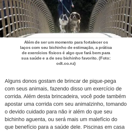
ç
ã
o
A
n
Além de ser um momento para fortalecer os
laços com seu bichinho de estimação, a prática
i
de exercícios físicos é algo que fará bem para
m
sua saúde e a de seu bichinho favorito. (Foto:
odt.co.nz)
a
i
Alguns donos gostam de brincar de pique-pega
s
com seus animais, fazendo disso um exercício de
e
corrida. Além desta brincadeira, você pode também
x
apostar uma corrida com seu animalzinho, tomando
ó
o devido cuidado para não ir além do que seu
t
bichinho aguenta, ou será mais um malefício do
que benefício para a saúde dele. Piscinas em casa
i