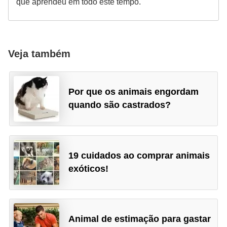
que aprendeu em todo este tempo.
t
e
i
Veja também
s
e
a
Por que os animais engordam
n
quando são castrados?
f
í
b
19 cuidados ao comprar animais
i
exóticos!
o
s
P
Animal de estimação para gastar
r