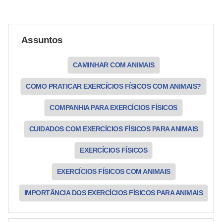
a
i
s
Assuntos
d
e
CAMINHAR COM ANIMAIS
e
COMO PRATICAR EXERCÍCIOS FÍSICOS COM ANIMAIS?
s
t
COMPANHIA PARA EXERCÍCIOS FÍSICOS
i
CUIDADOS COM EXERCÍCIOS FÍSICOS PARA ANIMAIS
m
a
EXERCÍCIOS FÍSICOS
ç
EXERCÍCIOS FÍSICOS COM ANIMAIS
ã
o
IMPORTÂNCIA DOS EXERCÍCIOS FÍSICOS PARA ANIMAIS
R