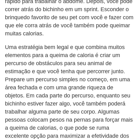
rápido para trabalhar o abdome. Depois, você pode
s
correr atrás do bichinho em um sprint. Esconder o
P
brinquedo favorito de seu pet com você e fazer com
e
que ele corra atrás de você também pode queimar
muitas calorias.
t
s
Uma estratégia bem legal e que combina muitos
h
elementos para a queima de caloria é criar um
o
percurso de obstáculos para seu animal de
p
estimação e que você tenha que percorrer junto.
Prepare um percurso simples no começo, em uma
s
área fechada e com uma grande riqueza de
P
objetos. Em cada parte do percurso, enquanto seu
e
bichinho estiver fazer algo, você também poderá
t
trabalhar alguma parte de seu corpo. Algumas
pessoas colocam pesos na pernas para forçar mais
s
a queima de calorias, o que pode se ruma
|
excelente opção para maximizar a efetividade dos