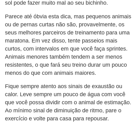
sol pode fazer muito mal ao seu bichinho.
r
o
Parece até óbvia esta dica, mas pequenos animais
s
ou de pernas curtas não são, provavelmente, os
e
seus melhores parceiros de treinamento para uma
c
maratona. Em vez disso, tente passeios mais
curtos, com intervalos em que você faça sprintes.
a
Animais menores também tendem a ser menos
n
resistentes, o que fará seu treino durar um pouco
i
menos do que com animais maiores.
n
Fique sempre atento aos sinais de exaustão ou
o
calor. Leve sempre um pouco de água com você
s
que você possa dividir com o animal de estimação.
G
Ao mínimo sinal de diminuição de ritmo, pare o
a
exercício e volte para casa para repousar.
t
o