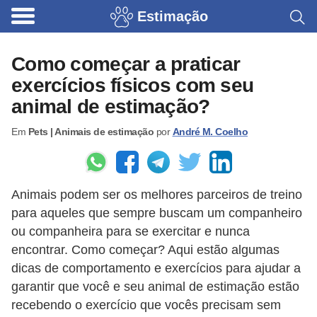
Estimação
B
r
Como começar a praticar
i
exercícios físicos com seu
n
animal de estimação?
q
Em
Pets | Animais de estimação
por
André M. Coelho
u
e
d
Animais podem ser os melhores parceiros de treino
o
para aqueles que sempre buscam um companheiro
s
ou companheira para se exercitar e nunca
p
encontrar. Como começar? Aqui estão algumas
a
dicas de comportamento e exercícios para ajudar a
r
garantir que você e seu animal de estimação estão
recebendo o exercício que vocês precisam sem
a