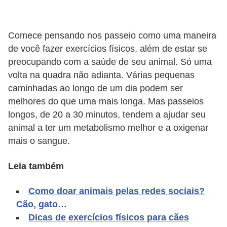
d
e
Comece pensando nos passeio como uma maneira
r
de você fazer exercícios físicos, além de estar se
e
preocupando com a saúde de seu animal. Só uma
a
volta na quadra não adianta. Várias pequenas
caminhadas ao longo de um dia podem ser
d
melhores do que uma mais longa. Mas passeios
o
longos, de 20 a 30 minutos, tendem a ajudar seu
t
animal a ter um metabolismo melhor e a oxigenar
a
mais o sangue.
r
Leia também
F
i
Como doar animais pelas redes sociais?
l
Cão, gato…
h
Dicas de exercícios físicos para cães