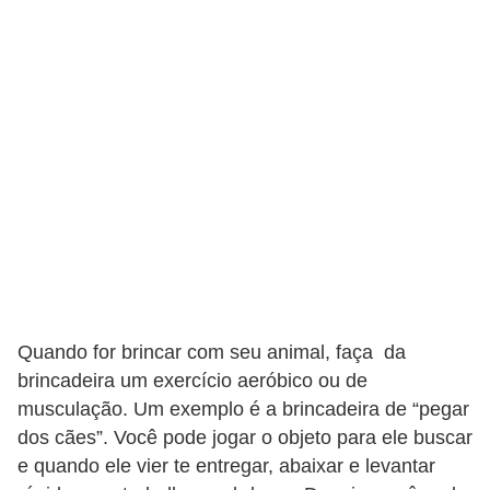
o
t
e
s
e
f
i
l
h
o
t
Quando for brincar com seu animal, faça da
i
brincadeira um exercício aeróbico ou de
n
musculação. Um exemplo é a brincadeira de “pegar
h
dos cães”. Você pode jogar o objeto para ele buscar
e quando ele vier te entregar, abaixar e levantar
o