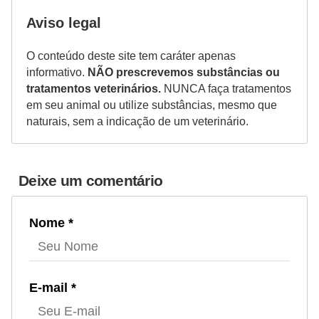
a
Aviso legal
ç
ã
O conteúdo deste site tem caráter apenas
o
informativo.
NÃO prescrevemos substâncias ou
tratamentos veterinários.
NUNCA faça tratamentos
e
em seu animal ou utilize substâncias, mesmo que
a
naturais, sem a indicação de um veterinário.
l
i
m
Deixe um comentário
e
n
Nome *
t
a
ç
E-mail *
ã