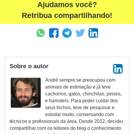
s
Ajudamos você?
o
Retribua compartilhando!
r
n
a
m
e
n
Sobre o autor
t
André sempre se preocupou com
a
animais de estimação e já teve
i
cachorros, gatos, chinchilas, peixes,
s
e hamsters. Para poder cuidar dos
seus bichos, teve de pesquisar e
R
estudar muito, conversando com
é
técnicos e profissionais da área. Desde 2012, decidiu
compartilhar com os leitores do blog o conhecimento
p