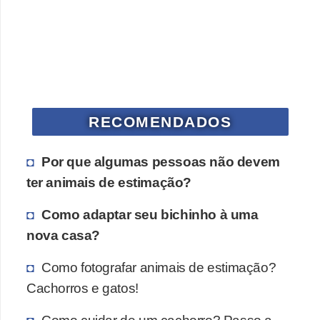
V
e
t
e
r
RECOMENDADOS
i
n
Por que algumas pessoas não devem
á
ter animais de estimação?
r
Como adaptar seu bichinho à uma
i
nova casa?
o
s
Como fotografar animais de estimação?
e
Cachorros e gatos!
s