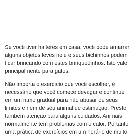
a
i
s
C
Se você tiver halteres em casa, você pode amarrar
ã
alguns objetos leves nele e seus bichinhos podem
e
ficar brincando com estes brinquedinhos. Isto vale
s
principalmente para gatos.
,
Não importa o exercício que você escolher, é
c
necessário que você comece devagar e continue
a
em um ritmo gradual para não abusar de seus
c
limites e nem de seu animal de estimação. Preste
h
também atenção para alguns cuidados. Animais
o
normalmente tem problemas com o calor. Portanto
r
uma prática de exercícios em um horário de muito