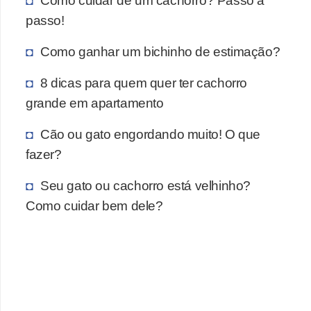
Como cuidar de um cachorro? Passo a
a
passo!
ú
d
Como ganhar um bichinho de estimação?
e
8 dicas para quem quer ter cachorro
a
grande em apartamento
n
i
Cão ou gato engordando muito! O que
m
fazer?
a
Seu gato ou cachorro está velhinho?
l
Como cuidar bem dele?