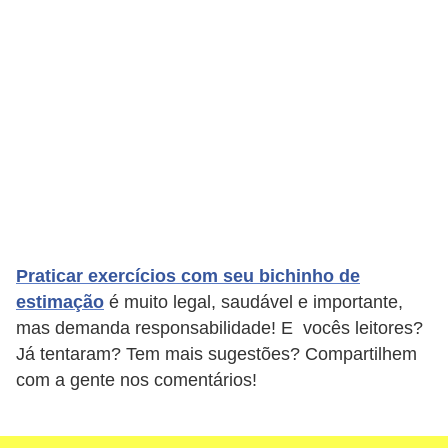
s
e
f
e
l
i
n
o
s
Praticar exercícios com seu bichinho de
P
estimação
é muito legal, saudável e importante,
mas demanda responsabilidade! E vocês leitores?
e
Já tentaram? Tem mais sugestões? Compartilhem
i
com a gente nos comentários!
x
e