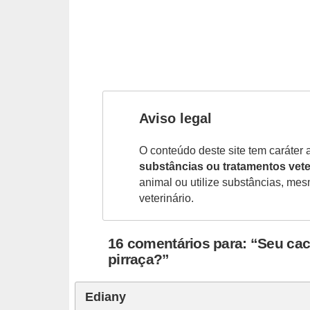
c
o
s
A
v
Aviso legal
e
s
O conteúdo deste site tem caráter 
o
substâncias ou tratamentos vete
animal ou utilize substâncias, me
r
veterinário.
n
a
16 comentários para: “Seu cac
m
pirraça?”
e
n
Ediany
t