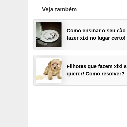
ç
Veja também
ã
o
A
Como ensinar o seu cão 
n
fazer xixi no lugar certo!‎‎
i
m
a
Filhotes que fazem xixi 
i
querer! Como resolver?
s
e
x
ó
t
i