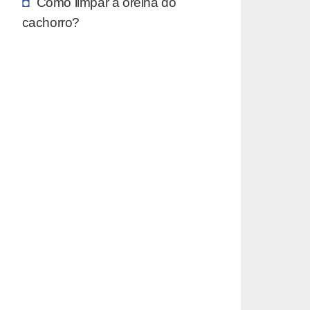
Como limpar a orelha do
cachorro?