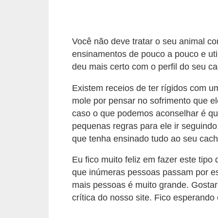
s
P
e
Você não deve tratar o seu animal co
t
ensinamentos de pouco a pouco e uti
deu mais certo com o perfil do seu ca
s
h
Existem receios de ter rígidos com 
o
mole por pensar no sofrimento que el
p
caso o que podemos aconselhar é qu
pequenas regras para ele ir seguindo
s
que tenha ensinado tudo ao seu cacho
P
Eu fico muito feliz em fazer este tipo
e
que inúmeras pessoas passam por este
t
mais pessoas é muito grande. Gostar
s
crítica do nosso site. Fico esperando
|