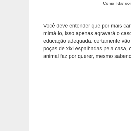
o
Como lidar co
t
e
Você deve entender que por mais car
s
mimá-lo, isso apenas agravará o cas
e
educação adequada, certamente vão 
f
poças de xixi espalhadas pela casa, 
i
animal faz por querer, mesmo sabend
l
h
o
t
i
n
h
o