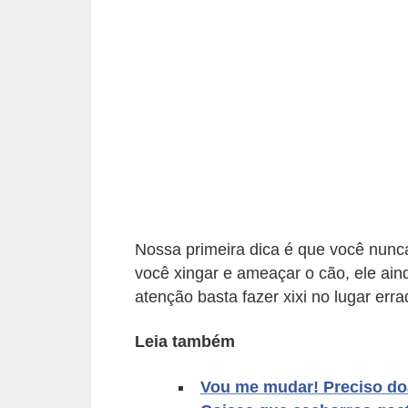
p
e
t
s
C
o
m
p
r
Nossa primeira dica é que você nunca
a
você xingar e ameaçar o cão, ele ai
r
atenção basta fazer xixi no lugar erra
,
Leia também
v
e
Vou me mudar! Preciso do
n