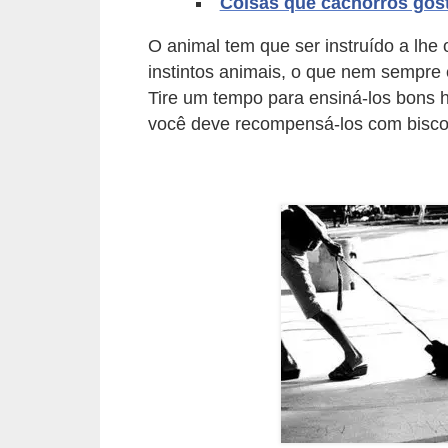
Coisas que cachorros gos
d
O animal tem que ser instruído a lhe 
e
instintos animais, o que nem sempre 
r
Tire um tempo para ensiná-los bons 
e
você deve recompensá-los com biscoi
a
d
o
t
a
r
F
i
l
h