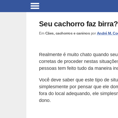
B
r
Seu cachorro faz birra
i
Em
Cães, cachorros e caninos
por
André M. Co
n
q
u
Realmente é muito chato quando seu c
e
corretas de proceder nestas situações
d
pessoas tem feito tudo da maneira inc
o
Você deve saber que este tipo de situ
s
simplesmente por pensar que ele domi
p
fora do local adequando, ele simple
a
dono.
r
a