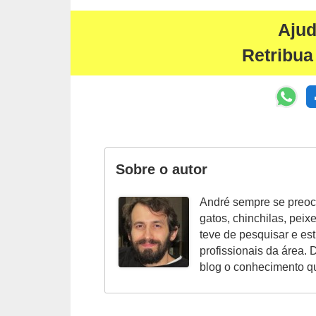
A
n
Aju
i
Retribua
m
a
i
s
d
Sobre o autor
e
e
André sempre se preoc
s
gatos, chinchilas, peix
t
teve de pesquisar e es
profissionais da área. 
i
blog o conhecimento q
m
a