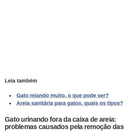
o
t
e
s
e
f
i
l
h
Leia também
o
t
Gato miando muito, o que pode ser?
i
Areia sanitária para gatos, quais os tipos?
n
h
Gato urinando fora da caixa de areia:
problemas causados pela remoção das
o