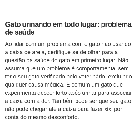
d
e
Gato urinando em todo lugar: problema
r
de saúde
e
Ao lidar com um problema com o gato não usando
a
a caixa de areia, certifique-se de olhar para a
d
questão da saúde do gato em primeiro lugar. Não
o
assuma que um problema é comportamental sem
t
ter o seu gato verificado pelo veterinário, excluindo
a
qualquer causa médica. É comum um gato que
r
experimenta desconforto após urinar para associar
a caixa com a dor. Também pode ser que seu gato
F
não pode chegar até a caixa para fazer xixi por
i
conta do mesmo desconforto.
l
h