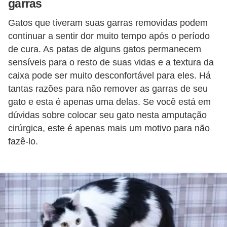
garras
s
Gatos que tiveram suas garras removidas podem
P
continuar a sentir dor muito tempo após o período
e
de cura. As patas de alguns gatos permanecem
t
sensíveis para o resto de suas vidas e a textura da
s
caixa pode ser muito desconfortável para eles. Há
h
tantas razões para não remover as garras de seu
o
gato e esta é apenas uma delas. Se você está em
dúvidas sobre colocar seu gato nesta amputação
p
cirúrgica, este é apenas mais um motivo para não
s
fazê-lo.
P
e
t
s
|