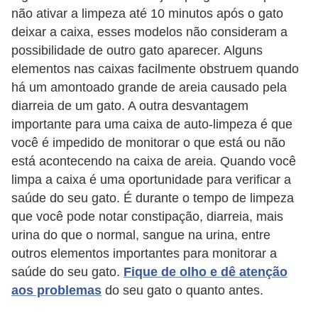
o
não ativar a limpeza até 10 minutos após o gato
deixar a caixa, esses modelos não consideram a
R
possibilidade de outro gato aparecer. Alguns
a
elementos nas caixas facilmente obstruem quando
ç
há um amontoado grande de areia causado pela
a
diarreia de um gato. A outra desvantagem
s
importante para uma caixa de auto-limpeza é que
você é impedido de monitorar o que está ou não
d
está acontecendo na caixa de areia. Quando você
e
limpa a caixa é uma oportunidade para verificar a
a
saúde do seu gato. É durante o tempo de limpeza
n
que você pode notar constipação, diarreia, mais
i
urina do que o normal, sangue na urina, entre
m
outros elementos importantes para monitorar a
saúde do seu gato.
Fique de olho e dê atenção
a
aos problemas
do seu gato o quanto antes.
i
s