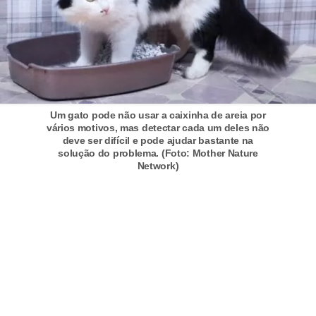
A
n
i
m
a
i
Um gato pode não usar a caixinha de areia por
s
vários motivos, mas detectar cada um deles não
deve ser difícil e pode ajudar bastante na
d
solução do problema. (Foto: Mother Nature
Network)
e
e
s
t
i
m
a