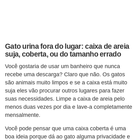
ç
ã
o
A
n
Gato urina fora do lugar: caixa de areia
i
suja, coberta, ou do tamanho errado
m
Você gostaria de usar um banheiro que nunca
a
recebe uma descarga? Claro que não. Os gatos
i
são animais muito limpos e se a caixa está muito
s
suja eles vão procurar outros lugares para fazer
e
suas necessidades. Limpe a caixa de areia pelo
menos duas vezes por dia e lave-a completamente
x
mensalmente.
ó
t
Você pode pensar que uma caixa coberta é uma
i
boa ideia porque dá ao gato alguma privacidade e