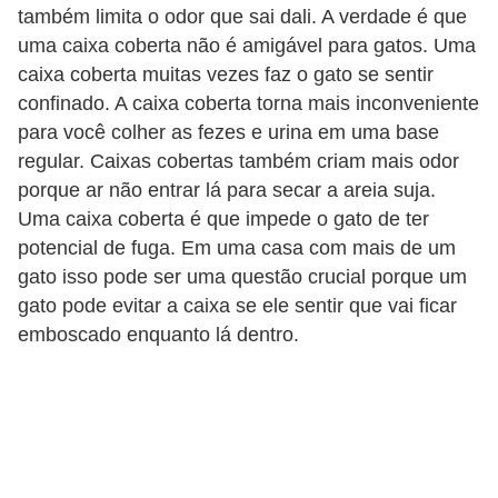
também limita o odor que sai dali. A verdade é que
c
uma caixa coberta não é amigável para gatos. Uma
o
caixa coberta muitas vezes faz o gato se sentir
s
confinado. A caixa coberta torna mais inconveniente
A
para você colher as fezes e urina em uma base
regular. Caixas cobertas também criam mais odor
v
porque ar não entrar lá para secar a areia suja.
e
Uma caixa coberta é que impede o gato de ter
s
potencial de fuga. Em uma casa com mais de um
o
gato isso pode ser uma questão crucial porque um
r
gato pode evitar a caixa se ele sentir que vai ficar
n
emboscado enquanto lá dentro.
a
m
e
n
t