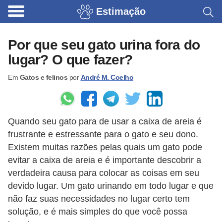
Estimação
B
r
Por que seu gato urina fora do
i
lugar? O que fazer?
n
Em
Gatos e felinos
por
André M. Coelho
q
u
e
Quando seu gato para de usar a caixa de areia é
d
frustrante e estressante para o gato e seu dono.
o
Existem muitas razões pelas quais um gato pode
s
evitar a caixa de areia e é importante descobrir a
p
verdadeira causa para colocar as coisas em seu
a
devido lugar. Um gato urinando em todo lugar e que
não faz suas necessidades no lugar certo tem
r
solução, e é mais simples do que você possa
a