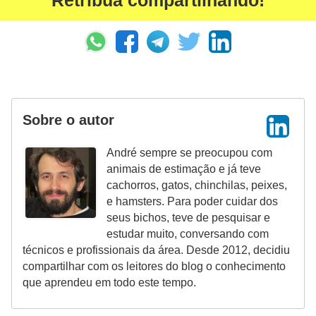
Retribua compartilhando!
a
ú
d
e
a
n
Sobre o autor
i
m
André sempre se preocupou com
animais de estimação e já teve
a
cachorros, gatos, chinchilas, peixes,
l
e hamsters. Para poder cuidar dos
seus bichos, teve de pesquisar e
estudar muito, conversando com
técnicos e profissionais da área. Desde 2012, decidiu
compartilhar com os leitores do blog o conhecimento
que aprendeu em todo este tempo.