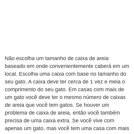
a
i
s
C
ã
e
Não escolha um tamanho de caixa de areia
s
baseado em onde convenientemente caberá em um
local. Escolha uma caixa com base no tamanho do
,
seu gato. A caixa deve ter cerca de 1 vez e meia o
c
comprimento do seu gato. Em casas com mais de
a
um gato você deve ter o mesmo número de caixas
c
de areia que você tem gatos. Se houver um
h
problema de caixa de areia, então você também
o
precisa de uma caixa extra. Se você vive com
r
apenas um gato, mas você tem uma casa com mais