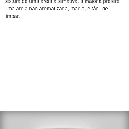
textura de uma areia alternativa, a maioria prefere
o
uma areia não aromatizada, macia, e fácil de
limpar.
d
u
t
o
s
p
a
r
a
a
n
i
m