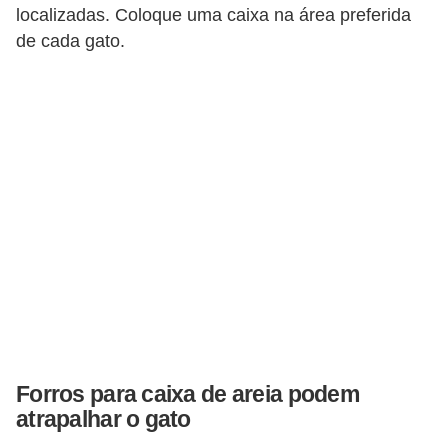
localizadas. Coloque uma caixa na área preferida
s
de cada gato.
e
f
e
l
i
n
o
s
P
e
i
Forros para caixa de areia podem
x
atrapalhar o gato
e