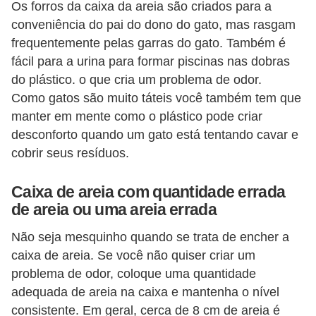
s
Os forros da caixa da areia são criados para a
o
conveniência do pai do dono do gato, mas rasgam
frequentemente pelas garras do gato. Também é
r
fácil para a urina para formar piscinas nas dobras
n
do plástico. o que cria um problema de odor.
a
Como gatos são muito táteis você também tem que
m
manter em mente como o plástico pode criar
e
desconforto quando um gato está tentando cavar e
n
cobrir seus resíduos.
t
Caixa de areia com quantidade errada
a
de areia ou uma areia errada
i
s
Não seja mesquinho quando se trata de encher a
caixa de areia. Se você não quiser criar um
R
problema de odor, coloque uma quantidade
é
adequada de areia na caixa e mantenha o nível
p
consistente. Em geral, cerca de 8 cm de areia é