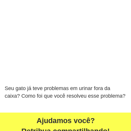
V
e
t
e
r
i
n
á
r
Seu gato já teve problemas em urinar fora da
i
caixa? Como foi que você resolveu esse problema?
o
s
e
Ajudamos você?
s