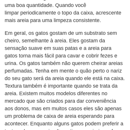
t
uma boa quantidade. Quando você
limpar periodicamente o topo da caixa, acrescente
e
mais areia para uma limpeza consistente.
i
s
Em geral, os gatos gostam de um substrato sem
e
cheiro, semelhante à areia. Eles gostam da
sensação suave em suas patas e a areia para
a
gatos torna mais fácil para cavar e cobrir fezes e
n
urina. Os gatos também não querem cheirar areias
f
perfumadas. Tenha em mente o quão perto o nariz
í
do seu gato será da areia quando ele está na caixa.
b
Textura também é importante quando se trata da
i
areia. Existem muitos modelos diferentes no
o
mercado que são criados para dar conveniência
aos donos, mas em muitos casos eles são apenas
s
um problema de caixa de areia esperando para
P
acontecer. Enquanto alguns gatos podem preferir a
r