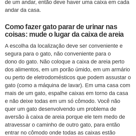
de um andar, então deve haver uma caixa em cada
r
andar da casa.
o
s
Como fazer gato parar de urinar nas
e
coisas: mude o lugar da caixa de areia
c
A escolha da localização deve ser conveniente e
a
segura para o gato, não conveniente para o
n
dono do gato. Não coloque a caixa de areia perto
i
dos alimentos, em um porão úmido, em um armário
n
ou perto de eletrodomésticos que podem assustar o
o
gato (como a máquina de lavar). Em uma casa com
mais de um gato, espalhe caixas em torno da casa
s
e não deixe todas em um só cômodo. Você não
G
quer um gato desenvolvendo um problema de
a
aversão à caixa de areia porque ele tem medo de
t
atravessar o caminho de outro gato, para então
entrar no cômodo onde todas as caixas estão
o