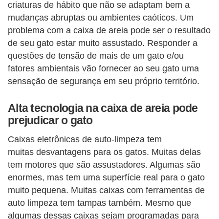
criaturas de hábito que não se adaptam bem a
a
mudanças abruptas ou ambientes caóticos. Um
ç
problema com a caixa de areia pode ser o resultado
ã
de seu gato estar muito assustado. Responder a
o
questões de tensão de mais de um gato e/ou
e
fatores ambientais vão fornecer ao seu gato uma
a
sensação de segurança em seu próprio território.
l
Alta tecnologia na caixa de areia pode
i
prejudicar o gato
m
e
Caixas eletrônicas de auto-limpeza tem
muitas desvantagens para os gatos. Muitas delas
n
tem motores que são assustadores. Algumas são
t
enormes, mas tem uma superfície real para o gato
a
muito pequena. Muitas caixas com ferramentas de
ç
auto limpeza tem tampas também. Mesmo que
ã
algumas dessas caixas sejam programadas para