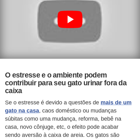
a
i
s
d
e
e
s
t
O estresse e o ambiente podem
i
contribuir para seu gato urinar fora da
m
caixa
a
Se o estresse é devido a questões de
mais de um
ç
gato na casa
, caos doméstico ou mudanças
ã
súbitas como uma mudança, reforma, bebê na
o
casa, novo cônjuge, etc, o efeito pode acabar
R
sendo aversão à caixa de areia. Os gatos são