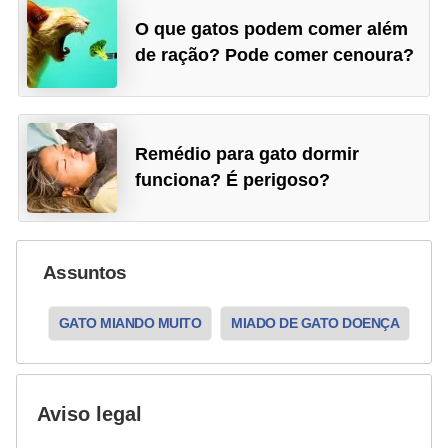
a
O que gatos podem comer além
ú
de ração? Pode comer cenoura?
d
e
a
Remédio para gato dormir
n
funciona? É perigoso?
i
m
a
Assuntos
l
GATO MIANDO MUITO
MIADO DE GATO DOENÇA
Aviso legal