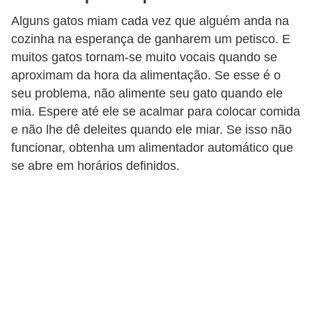
c
Alguns gatos miam cada vez que alguém anda na
o
cozinha na esperança de ganharem um petisco. E
s
muitos gatos tornam-se muito vocais quando se
aproximam da hora da alimentação. Se esse é o
A
seu problema, não alimente seu gato quando ele
v
mia. Espere até ele se acalmar para colocar comida
e
e não lhe dê deleites quando ele miar. Se isso não
s
funcionar, obtenha um alimentador automático que
o
se abre em horários definidos.
r
n
a
m
e
n
t