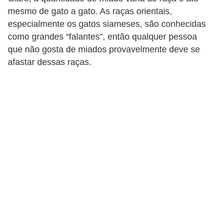
p
mesmo de gato a gato. As raças orientais,
e
especialmente os gatos siameses, são conhecidas
t
como grandes “falantes”, então qualquer pessoa
que não gosta de miados provavelmente deve se
s
afastar dessas raças.
C
o
m
p
r
a
r
,
v
e
n