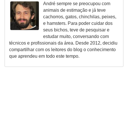
André sempre se preocupou com
o
animais de estimação e já teve
R
cachorros, gatos, chinchilas, peixes,
e hamsters. Para poder cuidar dos
a
seus bichos, teve de pesquisar e
ç
estudar muito, conversando com
a
técnicos e profissionais da área. Desde 2012, decidiu
s
compartilhar com os leitores do blog o conhecimento
que aprendeu em todo este tempo.
d
e
a
n
i
m
a
i
s