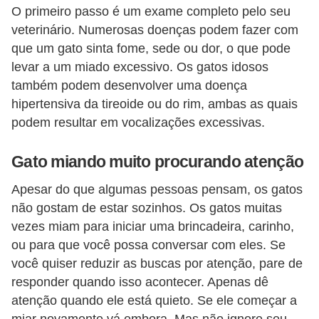
s
O primeiro passo é um exame completo pelo seu
veterinário. Numerosas doenças podem fazer com
P
que um gato sinta fome, sede ou dor, o que pode
e
levar a um miado excessivo. Os gatos idosos
t
também podem desenvolver uma doença
s
hipertensiva da tireoide ou do rim, ambas as quais
h
podem resultar em vocalizações excessivas.
o
Gato miando muito procurando atenção
p
s
Apesar do que algumas pessoas pensam, os gatos
não gostam de estar sozinhos. Os gatos muitas
P
vezes miam para iniciar uma brincadeira, carinho,
e
ou para que você possa conversar com eles. Se
t
você quiser reduzir as buscas por atenção, pare de
s
responder quando isso acontecer. Apenas dê
|
atenção quando ele está quieto. Se ele começar a
miar novamente vá embora. Mas não ignore seu