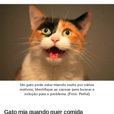
ç
ã
o
A
n
i
m
a
i
s
e
Um gato pode estar miando muito por vários
x
motivos. Identifique as causas para buscar a
solução para o problema. (Foto: Petful)
ó
t
i
Gato mia quando quer comida