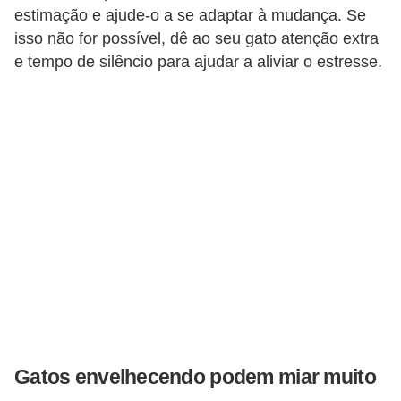
estimação e ajude-o a se adaptar à mudança. Se
s
isso não for possível, dê ao seu gato atenção extra
e
e tempo de silêncio para ajudar a aliviar o estresse.
f
e
l
i
n
o
s
P
e
i
x
Gatos envelhecendo podem miar muito
e