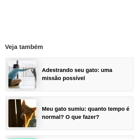
V
e
t
e
Veja também
r
i
n
Adestrando seu gato: uma
á
missão possível
r
i
o
Meu gato sumiu: quanto tempo é
s
normal? O que fazer?
e
s