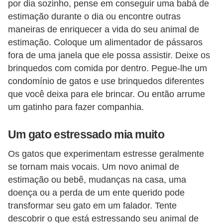
por dia sozinho, pense em conseguir uma babá de
r
estimação durante o dia ou encontre outras
o
maneiras de enriquecer a vida do seu animal de
s
estimação. Coloque um alimentador de pássaros
e
fora de uma janela que ele possa assistir. Deixe os
c
brinquedos com comida por dentro. Pegue-lhe um
a
condomínio de gatos e use brinquedos diferentes
que você deixa para ele brincar. Ou então arrume
n
um gatinho para fazer companhia.
i
n
Um gato estressado mia muito
o
Os gatos que experimentam estresse geralmente
s
se tornam mais vocais. Um novo animal de
G
estimação ou bebê, mudanças na casa, uma
a
doença ou a perda de um ente querido pode
t
transformar seu gato em um falador. Tente
descobrir o que está estressando seu animal de
o