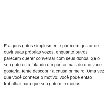
d
e
r
e
a
d
E alguns gatos simplesmente parecem gostar de
o
ouvir suas próprias vozes, enquanto outros
t
parecem querer conversar com seus donos. Se o
a
seu gato está falando um pouco mais do que você
gostaria, tente descobrir a causa primeiro. Uma vez
r
que você conhece o motivo, você pode então
F
trabalhar para que seu gato mie menos.
i
l
h