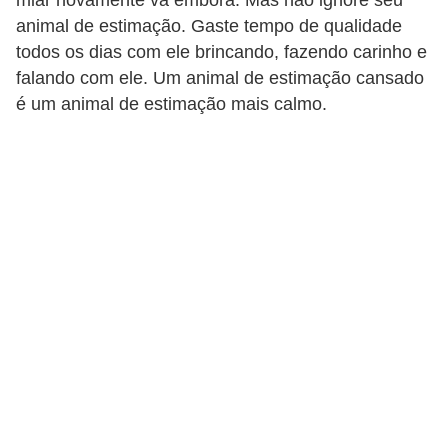
A
animal de estimação. Gaste tempo de qualidade
n
todos os dias com ele brincando, fazendo carinho e
i
falando com ele. Um animal de estimação cansado
m
é um animal de estimação mais calmo.
a
i
s
d
e
e
s
t
i
m
a