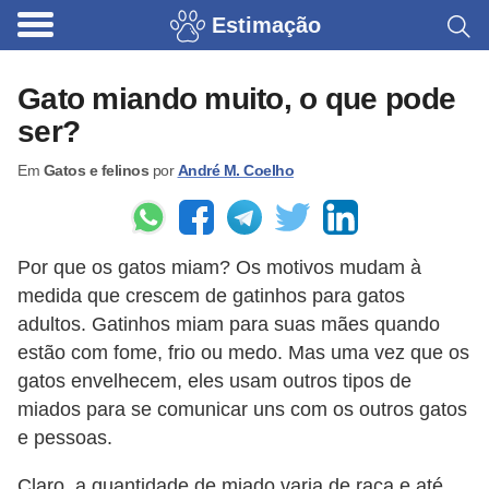
Estimação
B
r
Gato miando muito, o que pode
i
ser?
n
Em
Gatos e felinos
por
André M. Coelho
q
u
e
Por que os gatos miam? Os motivos mudam à
d
medida que crescem de gatinhos para gatos
o
adultos. Gatinhos miam para suas mães quando
s
estão com fome, frio ou medo. Mas uma vez que os
p
gatos envelhecem, eles usam outros tipos de
a
miados para se comunicar uns com os outros gatos
e pessoas.
r
a
Claro, a quantidade de miado varia de raça e até