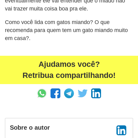
eventualmente ele vai entender que o miado não
a
vai trazer muita coisa boa pra ele.
ç
ã
Como você lida com gatos miando? O que
recomenda para quem tem um gato miando muito
o
em casa?.
e
a
l
Ajudamos você?
i
Retribua compartilhando!
m
e
n
t
a
ç
Sobre o autor
ã