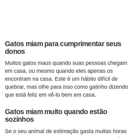
a
i
s
C
Gatos miam para cumprimentar seus
ã
donos
e
Muitos gatos maus quando suas pessoas chegam
s
em casa, ou mesmo quando eles apenas os
,
encontram na casa. Este é um hábito difícil de
c
quebrar, mas olhe para isso como gatinho dizendo
a
que está feliz em vê-lo bem em casa.
c
Gatos miam muito quando estão
h
sozinhos
o
r
Se o seu animal de estimação gasta muitas horas