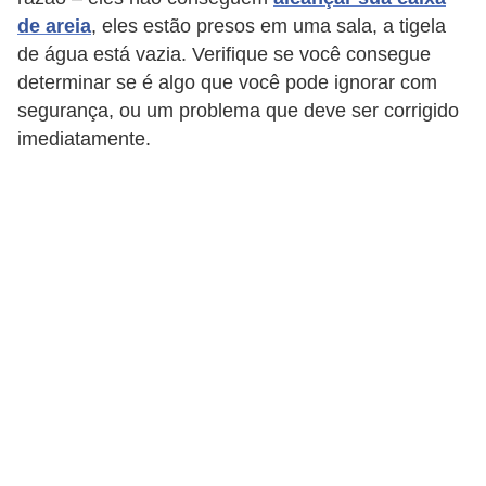
de areia
, eles estão presos em uma sala, a tigela
o
de água está vazia. Verifique se você consegue
d
determinar se é algo que você pode ignorar com
u
segurança, ou um problema que deve ser corrigido
t
imediatamente.
o
s
p
a
r
a
a
n
i
m