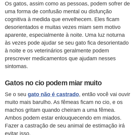
s
Os gatos, assim como as pessoas, podem sofrer de
o
uma forma de confusão mental ou disfunção
r
cognitiva à medida que envelhecem. Eles ficam
desorientados e muitas vezes miam sem motivo
n
aparente, especialmente à noite. Uma luz noturna
a
às vezes pode ajudar se seu gato fica desorientado
m
à noite e os veterinários geralmente podem
e
prescrever medicamentos que ajudam nesses
n
sintomas.
t
Gatos no cio podem miar muito
a
i
Se o seu
gato não é castrado
, então você vai ouvir
s
muito mais barulho. As fêmeas ficam no cio, e os
machos gritam quando cheiram a uma fêmea.
R
Ambos podem estar enlouquecendo em miados.
é
Fazer a castração de seu animal de estimação irá
p
evitar isso.