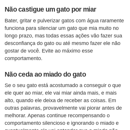
a
Não castigue um gato por miar
i
s
Bater, gritar e pulverizar gatos com água raramente
d
funciona para silenciar um gato que mia muito no
e
longo prazo, mas todas essas ações vão fazer sua
desconfiança do gato ou até mesmo fazer ele não
e
gostar de você. Evite ao máximo esse
s
comportamento.
t
i
Não ceda ao miado do gato
m
Se o seu gato está acostumado a conseguir o que
a
ele quer ao miar, ele vai miar ainda mais, e mais
ç
alto, quando ele deixa de receber as coisas. Em
ã
outras palavras, provavelmente vai piorar antes de
o
melhorar. Apenas continue recompensando o
comportamento silencioso e ignorando o miado e
R