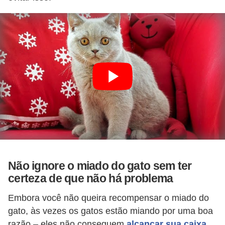
t
e
i
s
e
a
n
f
í
b
i
Não ignore o miado do gato sem ter
o
certeza de que não há problema
s
Embora você não queira recompensar o miado do
P
gato, às vezes os gatos estão miando por uma boa
razão – eles não conseguem
alcançar sua caixa
r