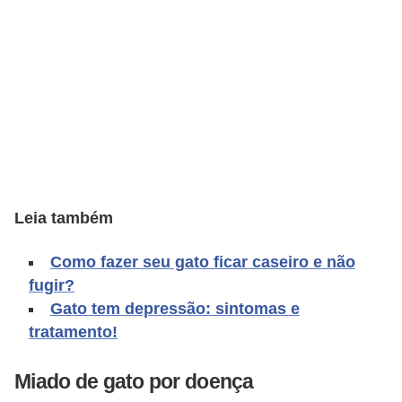
o
t
e
s
e
f
i
l
Leia também
h
o
Como fazer seu gato ficar caseiro e não
t
fugir?
i
Gato tem depressão: sintomas e
n
tratamento!
h
Miado de gato por doença
o