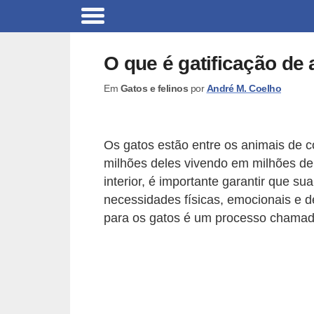
B
r
O que é gatificação de
i
Em
Gatos e felinos
por
André M. Coelho
n
q
u
Os gatos estão entre os animais de
e
milhões deles vivendo em milhões de 
d
interior, é importante garantir que s
o
necessidades físicas, emocionais e 
para os gatos é um processo chamado
s
p
a
r
a