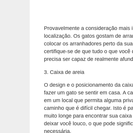
c
o
s
Provavelmente a consideração mais i
A
localização. Os gatos gostam de arra
v
colocar os arranhadores perto da sua
certifique-se de que tudo o que você d
e
precisa ser capaz de realmente afund
s
o
3. Caixa de areia
r
O design e o posicionamento da caix
n
fazer um gato se sentir em casa. A ca
a
em um local que permita alguma priv
m
caminho que é difícil chegar. Isto é 
e
muito longe para encontrar sua caixa d
n
deixar você louco, o que pode signif
necessária.
t