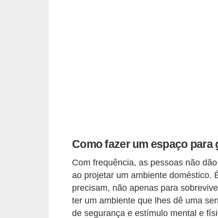
s
P
e
t
s
h
o
p
s
Como fazer um espaço para 
P
e
Com frequência, as pessoas não dão
t
ao projetar um ambiente doméstico. É
precisam, não apenas para sobrevive
s
ter um ambiente que lhes dê uma sens
|
de segurança e estímulo mental e fís