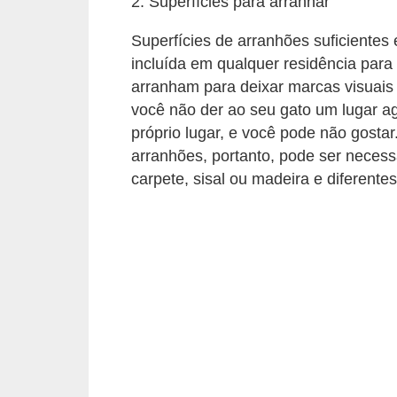
2. Superfícies para arranhar
ç
ã
Superfícies de arranhões suficientes
o
incluída em qualquer residência para
arranham para deixar marcas visuais e
A
você não der ao seu gato um lugar ag
n
próprio lugar, e você pode não gostar
i
arranhões, portanto, pode ser necessá
m
carpete, sisal ou madeira e diferentes 
a
i
s
e
x
ó
t
i