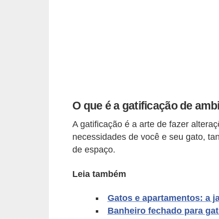
p
e
t
s
C
o
m
O que é a gatificação de amb
p
A gatificação é a arte de fazer alte
r
necessidades de você e seu gato, ta
a
de espaço.
r
,
Leia também
v
Gatos e apartamentos: a j
e
Banheiro fechado para gat
n