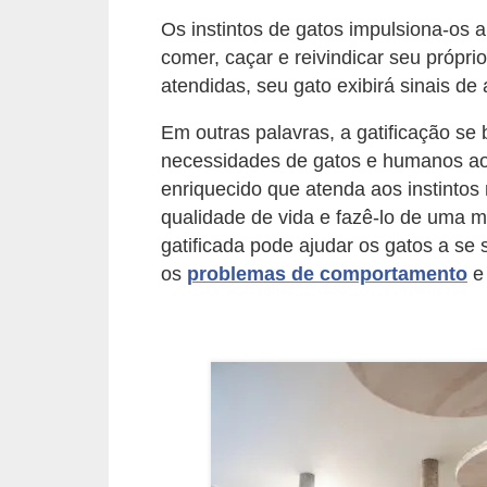
d
Os instintos de gatos impulsiona-os a 
comer, caçar e reivindicar seu própri
e
atendidas, seu gato exibirá sinais 
r
e
Em outras palavras, a gatificação se
a
necessidades de gatos e humanos ao
enriquecido que atenda aos instintos
d
qualidade de vida e fazê-lo de uma 
o
gatificada pode ajudar os gatos a se
t
os
problemas de comportamento
e 
a
r
F
i
l
h