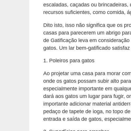
A
escaladas, caçadas ou brincadeiras,
n
recursos suficientes, como comida, á
i
Dito isto, isso não significa que os 
m
casas para parecerem um abrigo par
a
de Gatificação leva em consideração
i
gatos. Um lar bem-gatificado satisfaz
s
1. Poleiros para gatos
d
e
Ao projetar uma casa para morar com g
e
onde os gatos possam subir alto para
s
especialmente importante em qualque
dará aos gatos um lugar para fugir, o
t
importante adicionar material antid
i
pedaço de tapete de ioga, no topo de 
m
entrada e saída de gatos, especialme
a