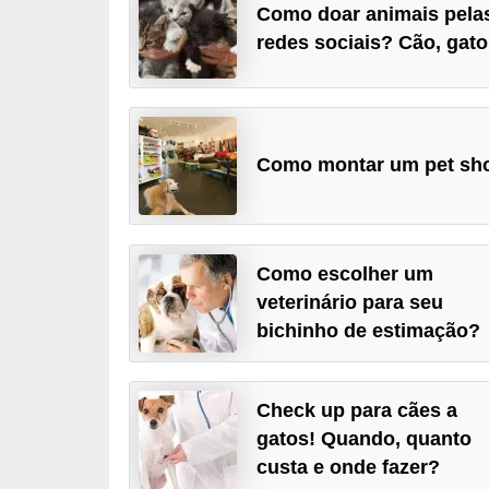
Como doar animais pela
p
redes sociais? Cão, gat
e
t
s
C
Como montar um pet sh
o
m
p
Como escolher um
r
veterinário para seu
a
bichinho de estimação?
r
,
Check up para cães a
v
gatos! Quando, quanto
e
custa e onde fazer?
n