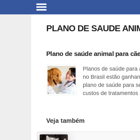
B
r
PLANO DE SAUDE ANI
i
n
q
Plano de saúde animal para cãe
u
Planos de saúde para 
e
no Brasil estão ganha
d
plano de saúde para s
o
custos de tratamentos 
s
p
a
Veja também
r
a