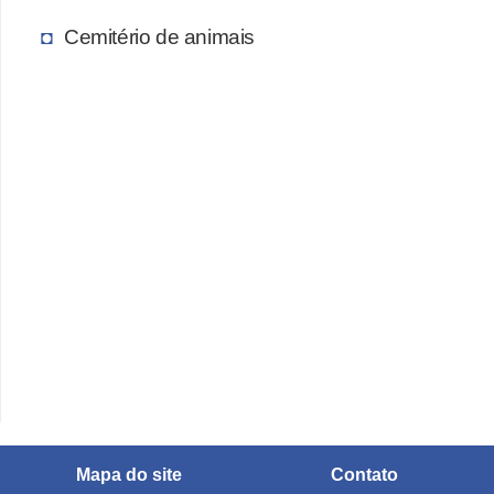
A
n
Cemitério de animais
i
m
a
i
s
d
e
e
s
t
i
m
a
Mapa do site
Contato