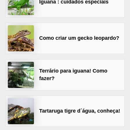
Iguana : cuidados especiais
d
e
r
e
Como criar um gecko leopardo?
a
d
o
t
Terrário para iguana! Como
a
fazer?
r
F
i
Tartaruga tigre d´água, conheça!
l
h