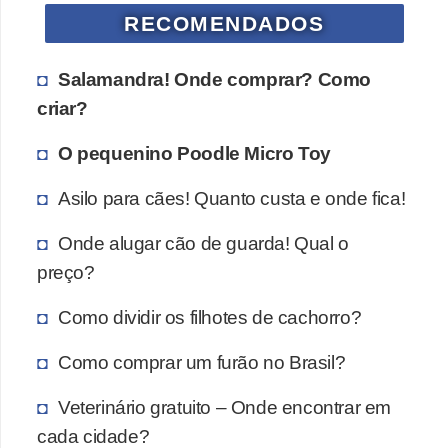
s
RECOMENDADOS
P
Salamandra! Onde comprar? Como
e
criar?
t
s
O pequenino Poodle Micro Toy
h
Asilo para cães! Quanto custa e onde fica!
o
p
Onde alugar cão de guarda! Qual o
s
preço?
P
Como dividir os filhotes de cachorro?
e
t
Como comprar um furão no Brasil?
s
Veterinário gratuito – Onde encontrar em
|
cada cidade?