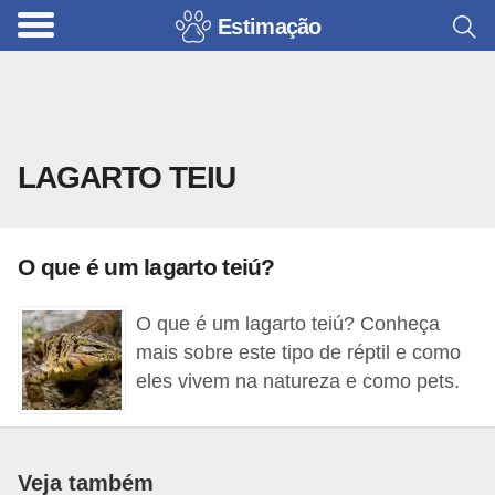
Estimação
B
r
i
n
LAGARTO TEIU
q
u
e
O que é um lagarto teiú?
d
o
O que é um lagarto teiú? Conheça
s
mais sobre este tipo de réptil e como
p
eles vivem na natureza e como pets.
a
r
a
Veja também