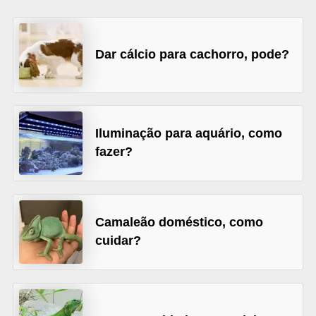
p
e
t
Dar cálcio para cachorro, pode?
s
C
o
Iluminação para aquário, como
m
fazer?
p
r
a
Camaleão doméstico, como
r
cuidar?
,
v
e
n