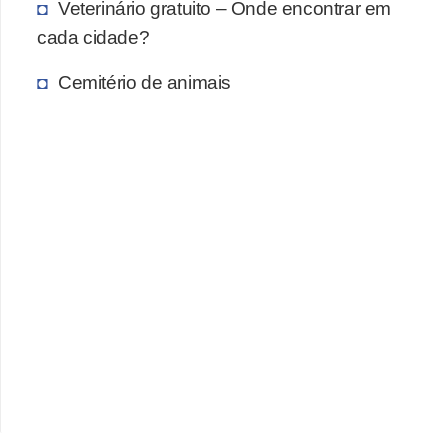
A
Veterinário gratuito – Onde encontrar em
n
cada cidade?
i
Cemitério de animais
m
a
i
s
d
e
e
s
t
i
m
a