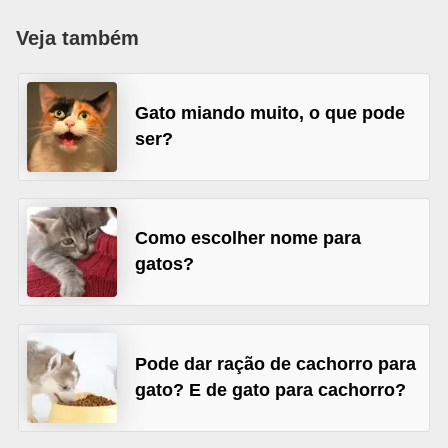
p
Veja também
e
t
s
Gato miando muito, o que pode
ser?
C
o
m
p
Como escolher nome para
r
gatos?
a
r
,
Pode dar ração de cachorro para
v
gato? E de gato para cachorro?
e
n