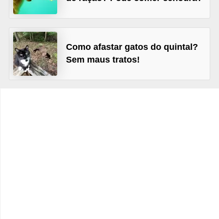
o
t
e
Como afastar gatos do quintal?
s
Sem maus tratos!
e
f
i
l
h
o
t
i
n
h
o