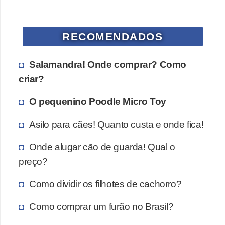
s
P
RECOMENDADOS
e
t
Salamandra! Onde comprar? Como
s
criar?
h
o
O pequenino Poodle Micro Toy
p
Asilo para cães! Quanto custa e onde fica!
s
Onde alugar cão de guarda! Qual o
P
preço?
e
t
Como dividir os filhotes de cachorro?
s
Como comprar um furão no Brasil?
|