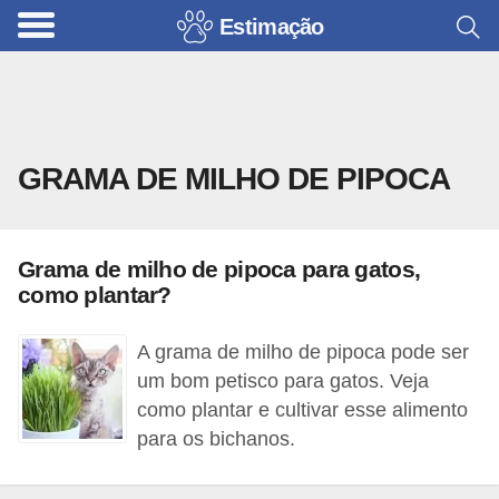
Estimação
B
r
i
n
GRAMA DE MILHO DE PIPOCA
q
u
e
Grama de milho de pipoca para gatos,
d
como plantar?
o
s
A grama de milho de pipoca pode ser
p
um bom petisco para gatos. Veja
como plantar e cultivar esse alimento
a
para os bichanos.
r
a