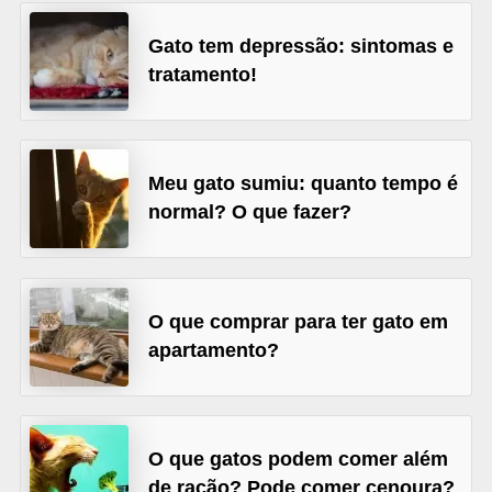
d
Gato tem depressão: sintomas e
e
tratamento!
r
e
a
Meu gato sumiu: quanto tempo é
d
normal? O que fazer?
o
t
a
O que comprar para ter gato em
r
apartamento?
F
i
l
O que gatos podem comer além
h
de ração? Pode comer cenoura?