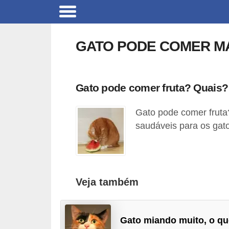
B
r
GATO PODE COMER M
i
n
q
Gato pode comer fruta? Quais?
u
Gato pode comer fruta
e
saudáveis para os gat
d
o
s
p
Veja também
a
r
Gato miando muito, o qu
a