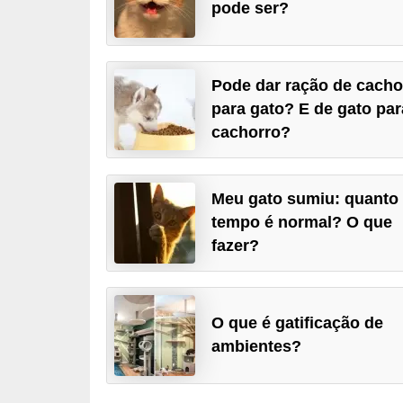
pode ser?
p
e
t
Pode dar ração de cacho
s
para gato? E de gato par
C
cachorro?
o
m
Meu gato sumiu: quanto
p
tempo é normal? O que
r
fazer?
a
r
,
O que é gatificação de
v
ambientes?
e
n