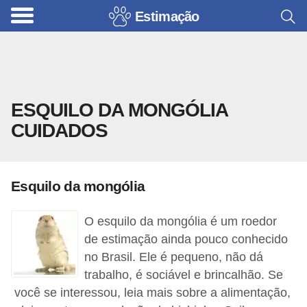
Estimação
B
r
i
n
ESQUILO DA MONGÓLIA
q
CUIDADOS
u
e
d
Esquilo da mongólia
o
s
O esquilo da mongólia é um roedor
p
de estimação ainda pouco conhecido
a
no Brasil. Ele é pequeno, não dá
trabalho, é sociável e brincalhão. Se
r
você se interessou, leia mais sobre a alimentação,
a