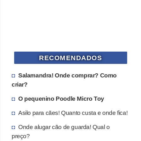
s
P
e
t
s
h
RECOMENDADOS
o
p
Salamandra! Onde comprar? Como
s
criar?
P
O pequenino Poodle Micro Toy
e
Asilo para cães! Quanto custa e onde fica!
t
s
Onde alugar cão de guarda! Qual o
|
preço?