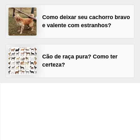
o
t
Como deixar seu cachorro bravo
e
e valente com estranhos?
s
e
f
Cão de raça pura? Como ter
i
certeza?
l
h
o
t
i
n
h
o