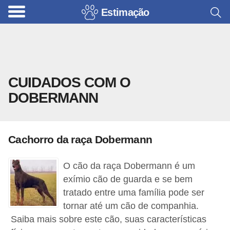
Estimação
B
r
i
n
CUIDADOS COM O
q
DOBERMANN
u
e
d
Cachorro da raça Dobermann
o
s
O cão da raça Dobermann é um
p
exímio cão de guarda e se bem
a
tratado entre uma família pode ser
tornar até um cão de companhia.
r
Saiba mais sobre este cão, suas características
a