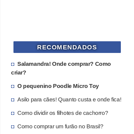
s
P
e
t
s
RECOMENDADOS
h
o
Salamandra! Onde comprar? Como
p
criar?
s
O pequenino Poodle Micro Toy
P
e
Asilo para cães! Quanto custa e onde fica!
t
Como dividir os filhotes de cachorro?
s
|
Como comprar um furão no Brasil?