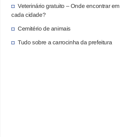
A
Veterinário gratuito – Onde encontrar em
n
cada cidade?
i
m
Cemitério de animais
a
Tudo sobre a carrocinha da prefeitura
i
s
d
e
e
s
t
i
m
a