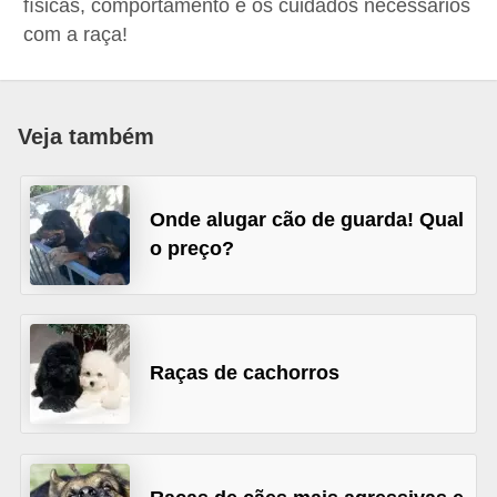
físicas, comportamento e os cuidados necessários
p
com a raça!
e
t
s
Veja também
C
o
Onde alugar cão de guarda! Qual
m
o preço?
p
r
a
r
Raças de cachorros
,
v
e
n