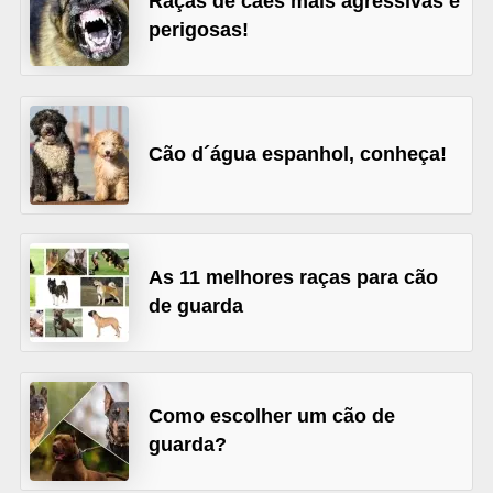
Raças de cães mais agressivas e
d
perigosas!
e
r
e
Cão d´água espanhol, conheça!
a
d
o
t
As 11 melhores raças para cão
a
de guarda
r
F
i
Como escolher um cão de
l
guarda?
h