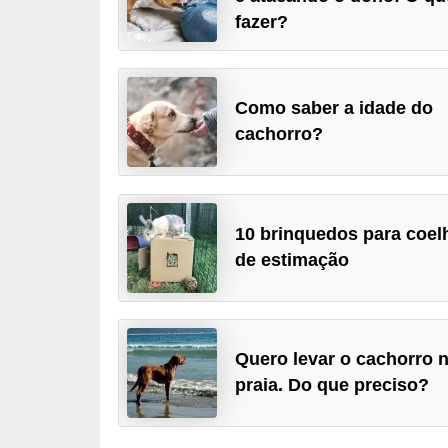
p
fazer?
e
t
s
Como saber a idade do
cachorro?
C
o
m
p
10 brinquedos para coel
de estimação
r
a
r
,
Quero levar o cachorro 
v
praia. Do que preciso?
e
n