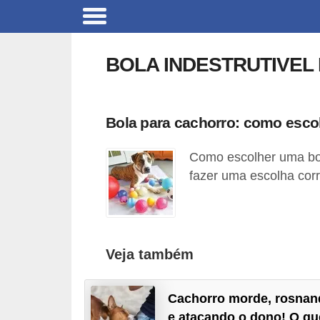
B
r
BOLA INDESTRUTIVEL
i
n
q
Bola para cachorro: como esco
u
Como escolher uma bol
e
fazer uma escolha corr
d
o
s
p
Veja também
a
r
Cachorro morde, rosnan
a
e atacando o dono! O qu