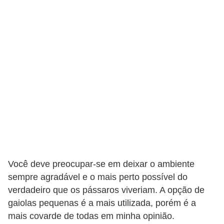
o
t
e
s
e
f
i
l
h
o
t
Você deve preocupar-se em deixar o ambiente
i
sempre agradável e o mais perto possível do
n
verdadeiro que os pássaros viveriam. A opção de
h
gaiolas pequenas é a mais utilizada, porém é a
o
mais covarde de todas em minha opinião.