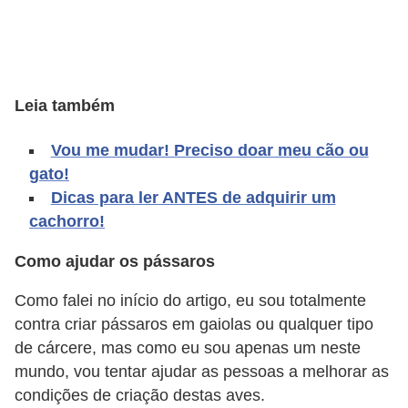
d
e
r
e
Leia também
a
Vou me mudar! Preciso doar meu cão ou
d
gato!
o
Dicas para ler ANTES de adquirir um
t
cachorro!
a
Como ajudar os pássaros
r
Como falei no início do artigo, eu sou totalmente
F
contra criar pássaros em gaiolas ou qualquer tipo
i
de cárcere, mas como eu sou apenas um neste
l
mundo, vou tentar ajudar as pessoas a melhorar as
h
condições de criação destas aves.