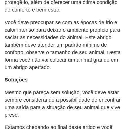
protegê-lo, além de oferecer uma ótima condição
t
de conforto e bem estar.
e
i
Você deve preocupar-se com as épocas de frio e
calor intenso para deixar o ambiente propício para
s
saciar as necessidades do animal. Este abrigo
e
também deve atender um padrão mínimo de
a
conforto, observe o tamanho de seu animal. Desta
n
forma você não vai colocar um animal grande em
f
um abrigo apertado.
í
Soluções
b
i
Mesmo que pareça sem solução, você deve estar
o
sempre considerando a possibilidade de encontrar
uma saída para a situação de seu animal que vive
s
preso.
P
Estamos chegando ao final deste artigo e você
r