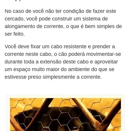
r
No caso de você não ter condição de fazer este
o
cercado, você pode construir um sistema de
s
alongamento de corrente, o que é bem simples de
e
ser feito.
c
Você deve fixar um cabo resistente e prender a
a
corrente neste cabo, o cão poderá movimentar-se
n
durante toda a extensão deste cabo e aproveitar
i
um espaço muito maior do ambiente do que se
n
estivesse preso simplesmente a corrente.
o
s
G
a
t
o