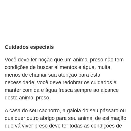
s
o
r
n
a
m
Cuidados especiais
e
Você deve ter noção que um animal preso não tem
n
condições de buscar alimentos e água, muita
t
menos de chamar sua atenção para esta
a
necessidade, você deve redobrar os cuidados e
i
manter comida e água fresca sempre ao alcance
s
deste animal preso.
R
A casa do seu cachorro, a gaiola do seu pássaro ou
é
qualquer outro abrigo para seu animal de estimação
que vá viver preso deve ter todas as condições de
p