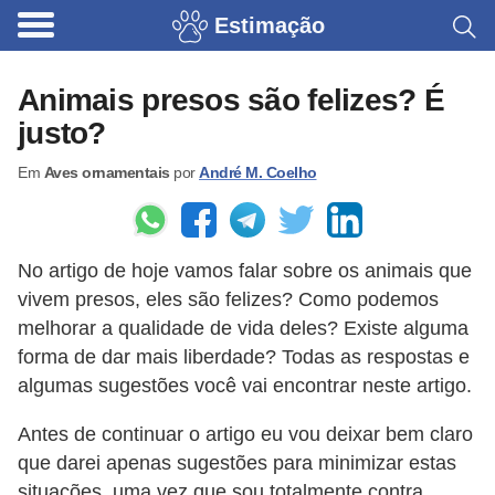
Estimação
B
r
Animais presos são felizes? É
i
justo?
n
Em
Aves ornamentais
por
André M. Coelho
q
u
e
No artigo de hoje vamos falar sobre os animais que
d
vivem presos, eles são felizes? Como podemos
o
melhorar a qualidade de vida deles? Existe alguma
s
forma de dar mais liberdade? Todas as respostas e
p
algumas sugestões você vai encontrar neste artigo.
a
Antes de continuar o artigo eu vou deixar bem claro
r
que darei apenas sugestões para minimizar estas
a
situações, uma vez que sou totalmente contra