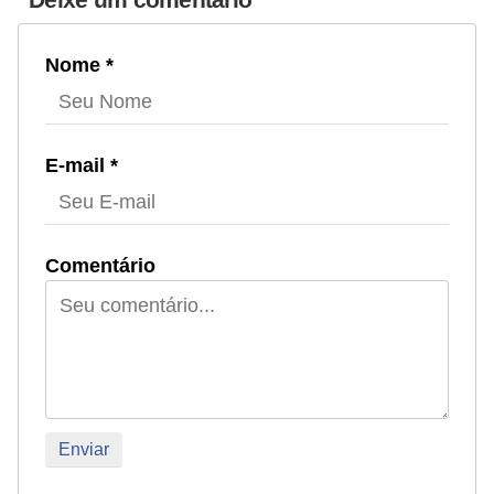
a
ú
Nome *
d
e
a
E-mail *
n
i
m
Comentário
a
l