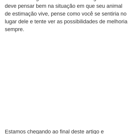
deve pensar bem na situação em que seu animal
o
de estimação vive, pense como você se sentiria no
d
lugar dele e tente ver as possibilidades de melhoria
u
sempre.
t
o
s
p
a
r
a
a
n
i
m
Estamos chegando ao final deste artigo e