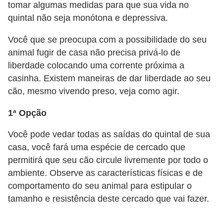
tomar algumas medidas para que sua vida no
c
quintal não seja monótona e depressiva.
o
s
Você que se preocupa com a possibilidade do seu
animal fugir de casa não precisa privá-lo de
A
liberdade colocando uma corrente próxima a
v
casinha. Existem maneiras de dar liberdade ao seu
e
cão, mesmo vivendo preso, veja como agir.
s
1ª Opção
o
r
Você pode vedar todas as saídas do quintal de sua
n
casa, você fará uma espécie de cercado que
permitirá que seu cão circule livremente por todo o
a
ambiente. Observe as características físicas e de
m
comportamento do seu animal para estipular o
e
tamanho e resistência deste cercado que vai fazer.
n
t