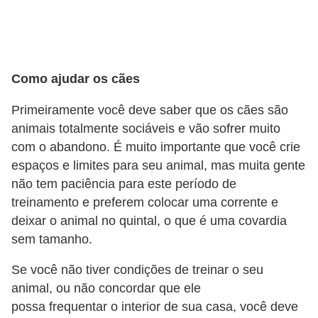
ç
ã
o
A
Como ajudar os cães
n
Primeiramente você deve saber que os cães são
i
animais totalmente sociáveis e vão sofrer muito
m
com o abandono. É muito importante que você crie
a
espaços e limites para seu animal, mas muita gente
i
não tem paciência para este período de
s
treinamento e preferem colocar uma corrente e
deixar o animal no quintal, o que é uma covardia
e
sem tamanho.
x
ó
Se você não tiver condições de treinar o seu
t
animal, ou não concordar que ele
possa frequentar o interior de sua casa, você deve
i