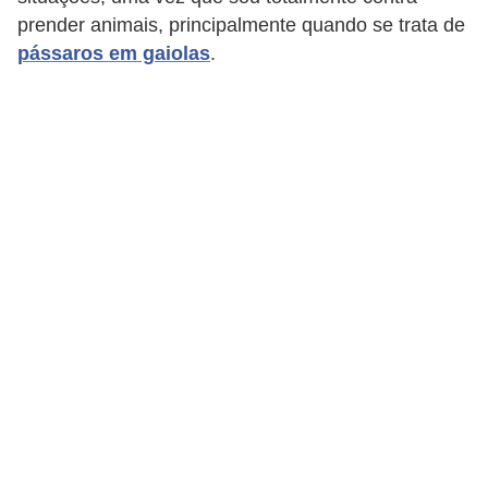
p
prender animais, principalmente quando se trata de
e
pássaros em gaiolas
.
t
s
C
o
m
p
r
a
r
,
v
e
n