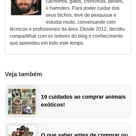
cachorros, gatos, chinchilas, peixes,
a
e hamsters. Para poder cuidar dos
ç
seus bichos, teve de pesquisar e
ã
estudar muito, conversando com
técnicos e profissionais da área. Desde 2012, decidiu
o
compartilhar com os leitores do blog o conhecimento
e
que aprendeu em todo este tempo.
a
l
i
Veja também
m
e
n
19 cuidados ao comprar animais
t
exóticos!
a
ç
ã
O que saber antes de comprar ou