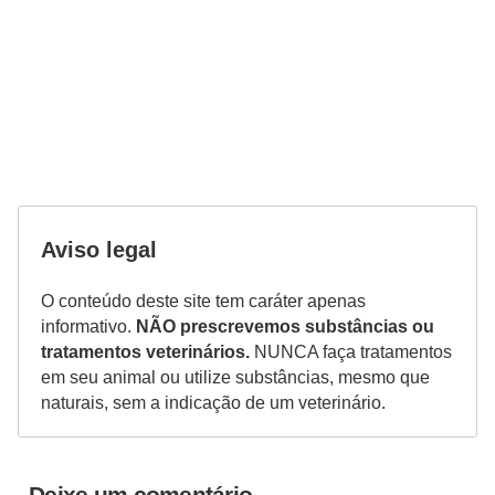
V
e
t
e
r
i
n
Aviso legal
á
O conteúdo deste site tem caráter apenas
r
informativo.
NÃO prescrevemos substâncias ou
i
tratamentos veterinários.
NUNCA faça tratamentos
o
em seu animal ou utilize substâncias, mesmo que
naturais, sem a indicação de um veterinário.
s
e
s
Deixe um comentário