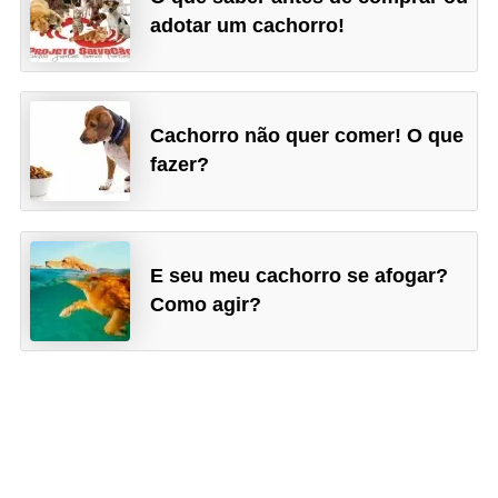
o
adotar um cachorro!
R
a
ç
Cachorro não quer comer! O que
a
fazer?
s
d
e
E seu meu cachorro se afogar?
a
Como agir?
n
i
m
a
i
s