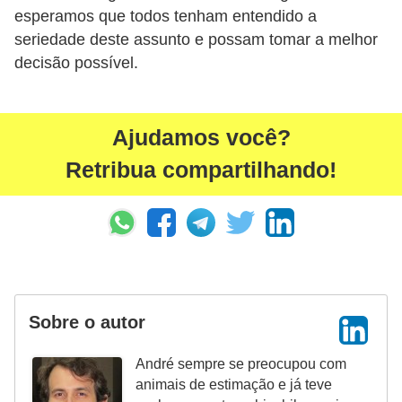
a
esperamos que todos tenham entendido a
i
seriedade deste assunto e possam tomar a melhor
s
decisão possível.
d
e
e
Ajudamos você?
s
Retribua compartilhando!
t
i
m
a
ç
Sobre o autor
ã
o
André sempre se preocupou com
R
animais de estimação e já teve