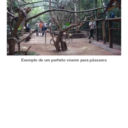
A
n
i
m
a
i
s
d
Exemplo de um perfeito viveiro para pássaros
e
e
s
t
i
m
a