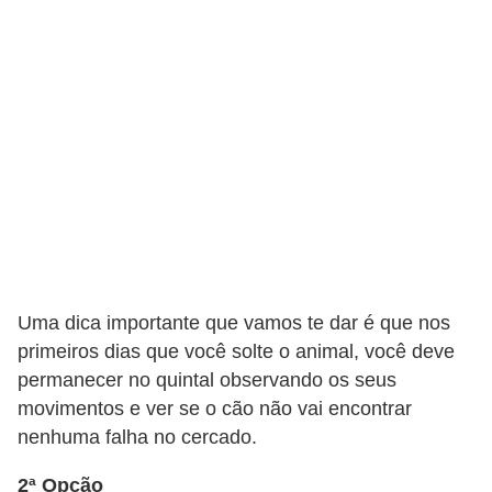
a
i
s
C
ã
e
s
,
c
Uma dica importante que vamos te dar é que nos
a
primeiros dias que você solte o animal, você deve
c
permanecer no quintal observando os seus
h
movimentos e ver se o cão não vai encontrar
o
nenhuma falha no cercado.
r
2ª Opção