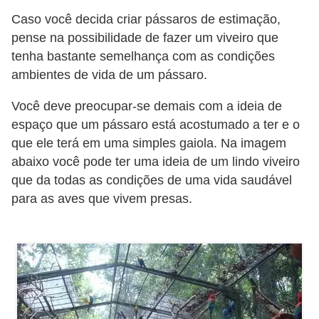
s
Caso você decida criar pássaros de estimação,
P
pense na possibilidade de fazer um viveiro que
tenha bastante semelhança com as condições
e
ambientes de vida de um pássaro.
t
s
Você deve preocupar-se demais com a ideia de
h
espaço que um pássaro está acostumado a ter e o
o
que ele terá em uma simples gaiola. Na imagem
abaixo você pode ter uma ideia de um lindo viveiro
p
que da todas as condições de uma vida saudável
s
para as aves que vivem presas.
P
e
t
s
|