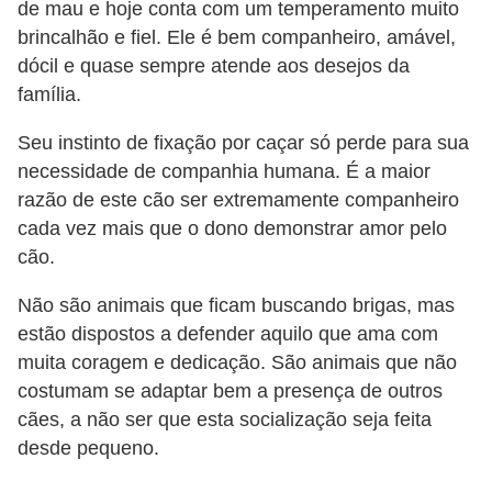
de mau e hoje conta com um temperamento muito
c
brincalhão e fiel. Ele é bem companheiro, amável,
o
dócil e quase sempre atende aos desejos da
s
família.
A
Seu instinto de fixação por caçar só perde para sua
v
necessidade de companhia humana. É a maior
e
razão de este cão ser extremamente companheiro
s
cada vez mais que o dono demonstrar amor pelo
cão.
o
r
Não são animais que ficam buscando brigas, mas
n
estão dispostos a defender aquilo que ama com
a
muita coragem e dedicação. São animais que não
m
costumam se adaptar bem a presença de outros
cães, a não ser que esta socialização seja feita
e
desde pequeno.
n
t