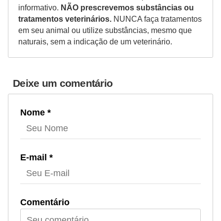
informativo.
NÃO prescrevemos substâncias ou
V
tratamentos veterinários.
NUNCA faça tratamentos
em seu animal ou utilize substâncias, mesmo que
e
naturais, sem a indicação de um veterinário.
t
e
r
Deixe um comentário
i
n
Nome *
á
r
i
E-mail *
o
s
e
Comentário
s