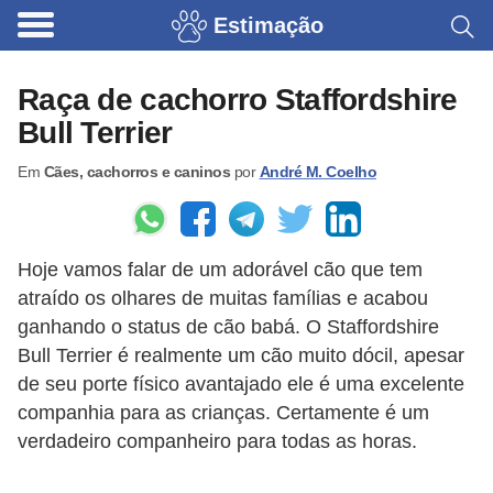
Estimação
B
r
Raça de cachorro Staffordshire
i
Bull Terrier
n
Em
Cães, cachorros e caninos
por
André M. Coelho
q
u
e
Hoje vamos falar de um adorável cão que tem
d
atraído os olhares de muitas famílias e acabou
o
ganhando o status de cão babá. O Staffordshire
s
Bull Terrier é realmente um cão muito dócil, apesar
p
de seu porte físico avantajado ele é uma excelente
a
companhia para as crianças. Certamente é um
verdadeiro companheiro para todas as horas.
r
a