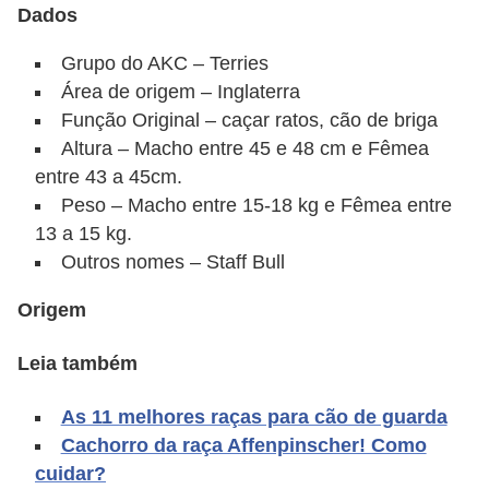
Dados
d
e
Grupo do AKC – Terries
Área de origem – Inglaterra
r
Função Original – caçar ratos, cão de briga
e
Altura – Macho entre 45 e 48 cm e Fêmea
a
entre 43 a 45cm.
d
Peso – Macho entre 15-18 kg e Fêmea entre
o
13 a 15 kg.
t
Outros nomes – Staff Bull
a
Origem
r
Leia também
F
i
As 11 melhores raças para cão de guarda
l
Cachorro da raça Affenpinscher! Como
h
cuidar?