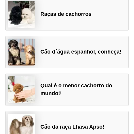
a
ç
Raças de cachorros
ã
o
e
a
Cão d´água espanhol, conheça!
l
i
m
e
Qual é o menor cachorro do
mundo?
n
t
a
ç
Cão da raça Lhasa Apso!
ã