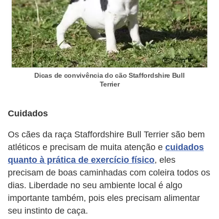
r
o
s
e
c
Dicas de convivência do cão Staffordshire Bull
a
Terrier
n
i
Cuidados
n
Os cães da raça Staffordshire Bull Terrier são bem
o
atléticos e precisam de muita atenção e
cuidados
s
quanto à prática de exercício físico
, eles
G
precisam de boas caminhadas com coleira todos os
dias. Liberdade no seu ambiente local é algo
a
importante também, pois eles precisam alimentar
t
seu instinto de caça.
o