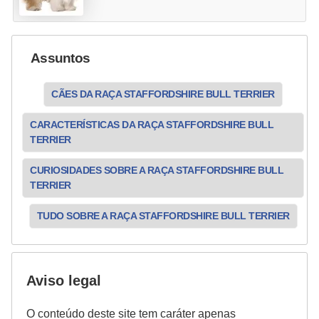
o
R
Assuntos
a
ç
CÃES DA RAÇA STAFFORDSHIRE BULL TERRIER
a
s
CARACTERÍSTICAS DA RAÇA STAFFORDSHIRE BULL
TERRIER
d
e
CURIOSIDADES SOBRE A RAÇA STAFFORDSHIRE BULL
TERRIER
a
n
TUDO SOBRE A RAÇA STAFFORDSHIRE BULL TERRIER
i
m
a
Aviso legal
i
O conteúdo deste site tem caráter apenas
s