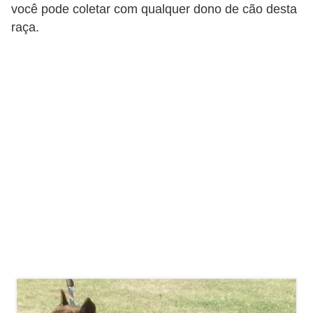
A
você pode coletar com qualquer dono de cão desta
n
raça.
i
m
a
i
s
d
e
e
s
t
i
m
a