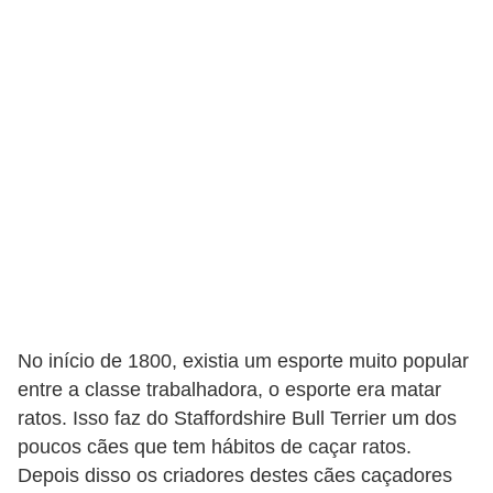
o
t
e
s
e
f
i
l
h
o
t
No início de 1800, existia um esporte muito popular
i
entre a classe trabalhadora, o esporte era matar
n
ratos. Isso faz do Staffordshire Bull Terrier um dos
h
poucos cães que tem hábitos de caçar ratos.
o
Depois disso os criadores destes cães caçadores