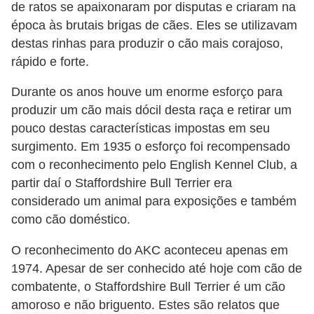
de ratos se apaixonaram por disputas e criaram na
s
época às brutais brigas de cães. Eles se utilizavam
P
destas rinhas para produzir o cão mais corajoso,
e
rápido e forte.
t
Durante os anos houve um enorme esforço para
s
produzir um cão mais dócil desta raça e retirar um
h
pouco destas características impostas em seu
o
surgimento. Em 1935 o esforço foi recompensado
p
com o reconhecimento pelo English Kennel Club, a
s
partir daí o Staffordshire Bull Terrier era
considerado um animal para exposições e também
P
como cão doméstico.
e
O reconhecimento do AKC aconteceu apenas em
t
1974. Apesar de ser conhecido até hoje com cão de
s
combatente, o Staffordshire Bull Terrier é um cão
|
amoroso e não briguento. Estes são relatos que