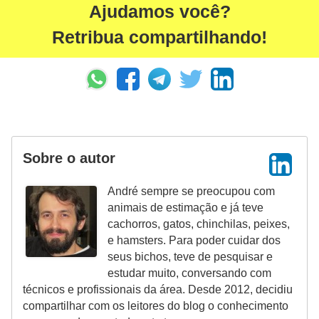
Ajudamos você?
o
Retribua compartilhando!
d
u
t
o
s
p
Sobre o autor
a
r
André sempre se preocupou com
animais de estimação e já teve
a
cachorros, gatos, chinchilas, peixes,
a
e hamsters. Para poder cuidar dos
n
seus bichos, teve de pesquisar e
estudar muito, conversando com
i
técnicos e profissionais da área. Desde 2012, decidiu
m
compartilhar com os leitores do blog o conhecimento