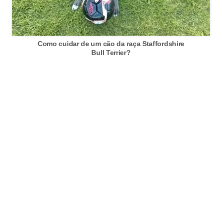
s
o
r
Como cuidar de um cão da raça Staffordshire
n
Bull Terrier?
a
m
e
n
t
a
i
s
R
é
p