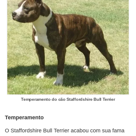
ç
ã
o
A
n
i
m
a
i
s
e
Temperamento do cão Staffordshire Bull Terrier
x
ó
Temperamento
t
O Staffordshire Bull Terrier acabou com sua fama
i