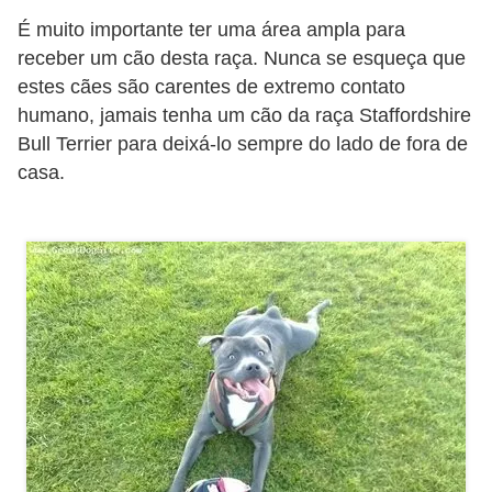
s
É muito importante ter uma área ampla para
e
receber um cão desta raça. Nunca se esqueça que
estes cães são carentes de extremo contato
f
humano, jamais tenha um cão da raça Staffordshire
e
Bull Terrier para deixá-lo sempre do lado de fora de
l
casa.
i
n
o
s
P
e
i
x
e