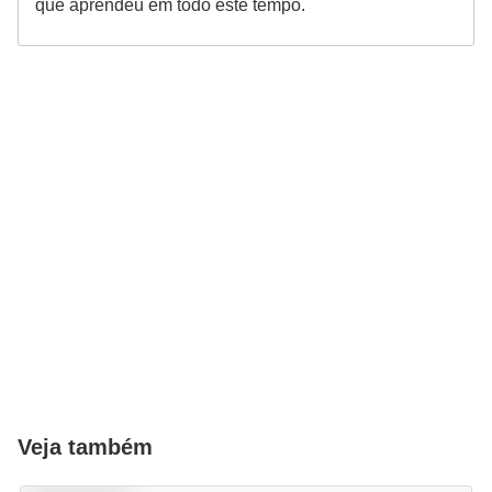
a
que aprendeu em todo este tempo.
i
s
d
e
e
s
t
i
m
a
ç
ã
o
Veja também
R