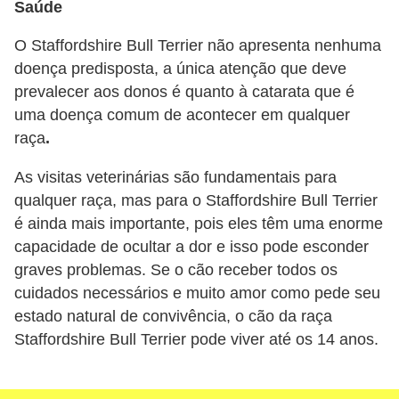
Saúde
t
e
O Staffordshire Bull Terrier não apresenta nenhuma
i
doença predisposta, a única atenção que deve
prevalecer aos donos é quanto à catarata que é
s
uma doença comum de acontecer em qualquer
e
raça
.
a
n
As visitas veterinárias são fundamentais para
qualquer raça, mas para o Staffordshire Bull Terrier
f
é ainda mais importante, pois eles têm uma enorme
í
capacidade de ocultar a dor e isso pode esconder
b
graves problemas. Se o cão receber todos os
i
cuidados necessários e muito amor como pede seu
o
estado natural de convivência, o cão da raça
s
Staffordshire Bull Terrier pode viver até os 14 anos.
P
r