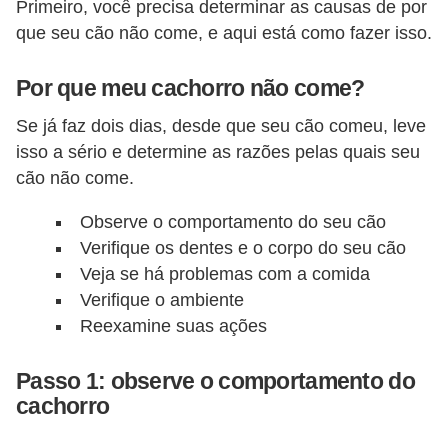
Primeiro, você precisa determinar as causas de por
s
que seu cão não come, e aqui está como fazer isso.
P
e
Por que meu cachorro não come?
t
Se já faz dois dias, desde que seu cão comeu, leve
s
isso a sério e determine as razões pelas quais seu
h
cão não come.
o
Observe o comportamento do seu cão
p
Verifique os dentes e o corpo do seu cão
s
Veja se há problemas com a comida
P
Verifique o ambiente
Reexamine suas ações
e
t
Passo 1: observe o comportamento do
s
cachorro
|