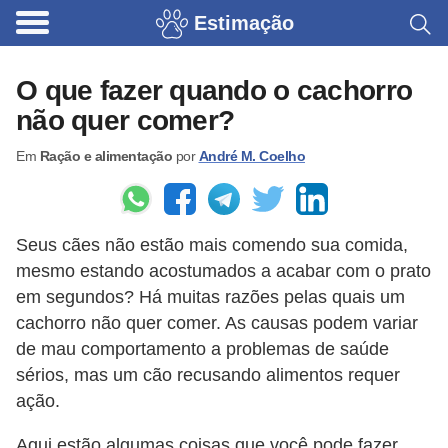
Estimação
B
r
O que fazer quando o cachorro
i
não quer comer?
n
Em
Ração e alimentação
por
André M. Coelho
q
u
e
Seus cães não estão mais comendo sua comida,
d
mesmo estando acostumados a acabar com o prato
o
em segundos? Há muitas razões pelas quais um
s
cachorro não quer comer. As causas podem variar
p
de mau comportamento a problemas de saúde
a
sérios, mas um cão recusando alimentos requer
ação.
r
a
Aqui estão algumas coisas que você pode fazer.