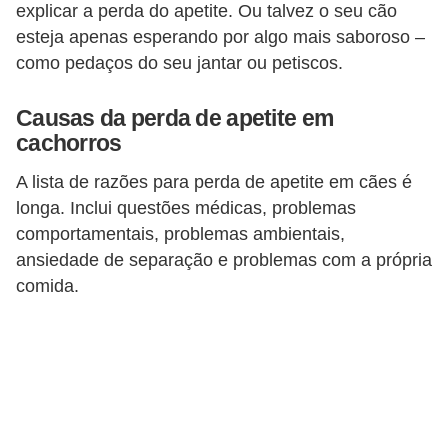
explicar a perda do apetite. Ou talvez o seu cão
t
esteja apenas esperando por algo mais saboroso –
e
como pedaços do seu jantar ou petiscos.
i
s
Causas da perda de apetite em
e
cachorros
a
A lista de razões para perda de apetite em cães é
n
longa. Inclui questões médicas, problemas
f
comportamentais, problemas ambientais,
í
ansiedade de separação e problemas com a própria
b
comida.
i
o
s
P
r