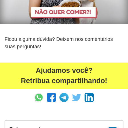
o
R
a
ç
Ficou alguma dúvida? Deixem nos comentários
a
suas perguntas!
s
d
e
Ajudamos você?
a
Retribua compartilhando!
n
i
m
a
i
s