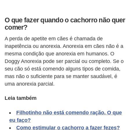
d
e
O que fazer quando o cachorro não quer
r
comer?
e
A perda de apetite em cães é chamada de
a
inapetência ou anorexia. Anorexia em cães não é a
d
mesma condição que anorexia em humanos. O
o
Doggy Anorexia pode ser parcial ou completo. Se o
t
seu cão só está comendo alguns tipos de comida,
mas não o suficiente para se manter saudável, é
a
uma anorexia parcial.
r
F
Leia também
i
Filhotinho não está comendo ração. O que
l
eu faço?
h
Como estimular o cachorro a fazer fezes?