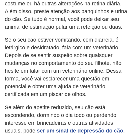
ç
costume ou há outras alterações na rotina diária.
ã
Além disso, preste atenção aos banquinhos e urina
o
do cão. Se tudo é normal, você pode deixar seu
animal de estimação pular uma refeição ou duas.
A
Se o seu cão estiver vomitando, com diarreia, é
n
letárgico e desidratado, fala com um veterinário.
i
Depois de se sentir suspeito sobre quaisquer
m
mudanças no comportamento do seu filhote, não
a
hesite em falar com um veterinário online. Dessa
i
forma, você vai esclarecer uma questão em
s
potencial e obter uma ajuda de veterinário
e
certificada em um piscar de olhos.
x
Se além do apetite reduzido, seu cão está
ó
escondendo, dormindo o dia todo ou perdendo
t
interesse em brincadeiras e outras atividades
i
usuais, pode
ser um sinal de depressão do cão
.