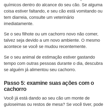
s
químicos dentro do alcance do seu cão. Se alguma
o
coisa estiver faltando, e seu cão está vomitando ou
r
tem diarreia, consulte um veterinário
n
imediatamente.
a
Se o seu filhote ou um cachorro novo não comer,
m
talvez seja devido a um novo ambiente. O mesmo
e
acontece se você se mudou recentemente.
n
Se o seu animal de estimação estiver gastando
t
tempo com outras pessoas durante o dia, descubra
a
se alguém já alimentou seu cachorro.
i
s
Passo 5: examine suas ações com o
cachorro
R
é
Você já está dando ao seu cão um monte de
guloseimas ou restos de mesa? Se você tiver, pode
p