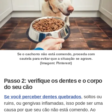
a
i
s
C
ã
e
s
Se o cachorro não está comendo, proceda com
cautela para evitar que a situação se agrave.
,
(Imagem: Pinterest)
c
a
Passo 2: verifique os dentes e o corpo
c
do seu cão
h
Se você perceber dentes quebrados
, soltos ou
o
ruins, ou gengivas inflamadas, isso pode ser uma
r
causa por que seu cão não está comendo. Ao