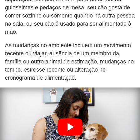
a
guloseimas e pedaços de mesa, seu cão gosta de
ç
comer sozinho ou somente quando há outra pessoa
ã
na sala, ou seu cão é usado para ser alimentado à
mão.
o
e
As mudanças no ambiente incluem um movimento
a
recente ou viajar, ausência de um membro da
l
família ou outro animal de estimação, mudanças no
i
tempo, estresse recente ou alteração no
cronograma de alimentação.
m
e
n
t
a
ç
ã