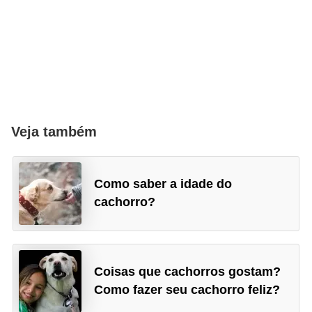
a
ú
d
e
a
n
i
Veja também
m
a
Como saber a idade do
l
cachorro?
Coisas que cachorros gostam?
Como fazer seu cachorro feliz?