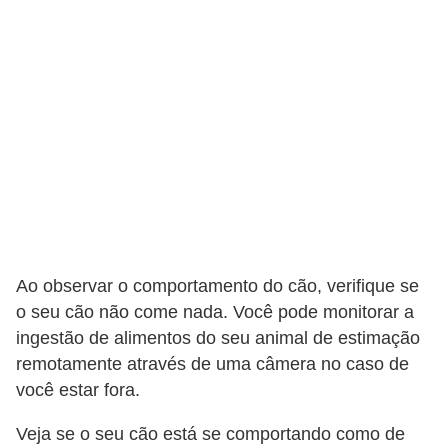
A
n
i
m
a
i
s
d
e
e
Ao observar o comportamento do cão, verifique se
s
o seu cão não come nada. Você pode monitorar a
t
ingestão de alimentos do seu animal de estimação
i
remotamente através de uma câmera no caso de
você estar fora.
m
a
Veja se o seu cão está se comportando como de