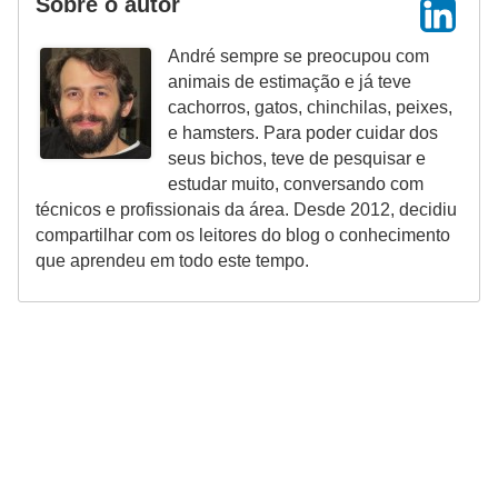
Sobre o autor
V
André sempre se preocupou com
e
animais de estimação e já teve
t
cachorros, gatos, chinchilas, peixes,
e hamsters. Para poder cuidar dos
e
seus bichos, teve de pesquisar e
r
estudar muito, conversando com
i
técnicos e profissionais da área. Desde 2012, decidiu
compartilhar com os leitores do blog o conhecimento
n
que aprendeu em todo este tempo.
á
r
i
o
s
e
s