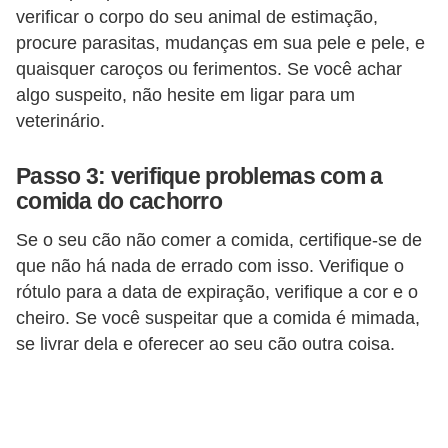
r
verificar o corpo do seu animal de estimação,
o
procure parasitas, mudanças em sua pele e pele, e
quaisquer caroços ou ferimentos. Se você achar
s
algo suspeito, não hesite em ligar para um
e
veterinário.
c
a
Passo 3: verifique problemas com a
n
comida do cachorro
i
Se o seu cão não comer a comida, certifique-se de
n
que não há nada de errado com isso. Verifique o
o
rótulo para a data de expiração, verifique a cor e o
s
cheiro. Se você suspeitar que a comida é mimada,
se livrar dela e oferecer ao seu cão outra coisa.
G
a
t
o