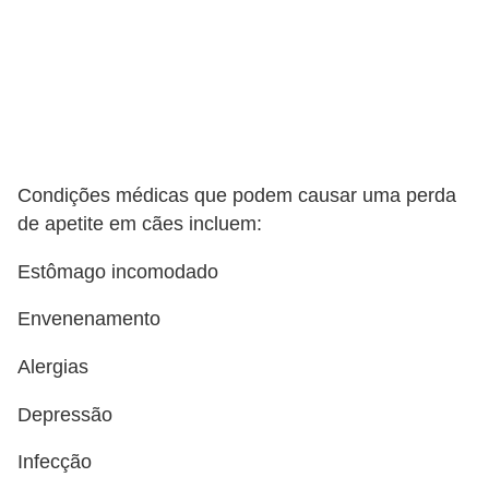
o
d
u
t
o
s
Condições médicas que podem causar uma perda
de apetite em cães incluem:
p
a
Estômago incomodado
r
Envenenamento
a
a
Alergias
n
Depressão
i
m
Infecção