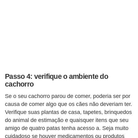
s
e
f
e
l
i
n
o
Passo 4: verifique o ambiente do
s
cachorro
P
Se o seu cachorro parou de comer, poderia ser por
e
causa de comer algo que os cães não deveriam ter.
i
Verifique suas plantas de casa, tapetes, brinquedos
do animal de estimação e quaisquer itens que seu
x
amigo de quatro patas tenha acesso a. Seja muito
e
cuidadoso se houver medicamentos ou produtos