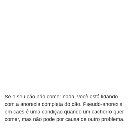
o
t
e
s
e
f
i
l
h
o
t
Se o seu cão não comer nada, você está lidando
i
com a anorexia completa do cão. Pseudo-anorexia
n
em cães é uma condição quando um cachorro quer
h
comer, mas não pode por causa de outro problema.
o