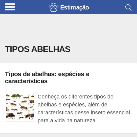
Estimação
B
r
i
n
TIPOS ABELHAS
q
u
e
Tipos de abelhas: espécies e
d
características
o
s
Conheça os diferentes tipos de
p
abelhas e espécies, além de
características desse inseto essencial
a
para a vida na natureza.
r
a