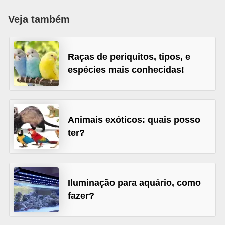
p
Veja também
e
t
s
Raças de periquitos, tipos, e
espécies mais conhecidas!
C
o
m
p
Animais exóticos: quais posso
r
ter?
a
r
,
Iluminação para aquário, como
v
fazer?
e
n