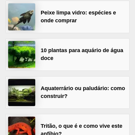
d
Peixe limpa vidro: espécies e
e
onde comprar
r
e
a
10 plantas para aquário de água
d
doce
o
t
a
Aquaterrário ou paludário: como
r
construir?
F
i
l
Tritão, o que é e como vive este
h
anfíbio?