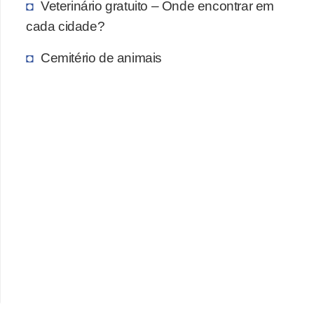
A
Veterinário gratuito – Onde encontrar em
n
cada cidade?
i
Cemitério de animais
m
a
i
s
d
e
e
s
t
i
m
a