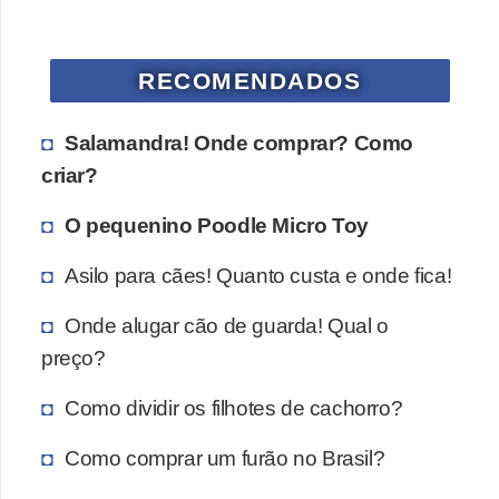
s
P
RECOMENDADOS
e
t
Salamandra! Onde comprar? Como
s
criar?
h
o
O pequenino Poodle Micro Toy
p
Asilo para cães! Quanto custa e onde fica!
s
Onde alugar cão de guarda! Qual o
P
preço?
e
t
Como dividir os filhotes de cachorro?
s
Como comprar um furão no Brasil?
|