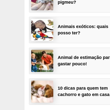
pigmeu?
p
e
t
s
Animais exóticos: quais
posso ter?
C
o
m
p
Animal de estimação par
gastar pouco!
r
a
r
,
10 dicas para quem tem
v
cachorro e gato em casa
e
n