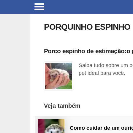
B
r
PORQUINHO ESPINHO
i
n
q
Porco espinho de estimação:o 
u
Saiba tudo sobre um p
e
pet ideal para você.
d
o
s
p
Veja também
a
r
Como cuidar de um ouri
a